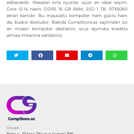
ediləcəkdir. Məsələn orta oyunlar üçün ən ideal seçim,
Core i5-14 nəsin, DDR5 16 GB RAM, SSD 1 TB, RTX5060
ekran kartıdır. Bu masaüstü kompüter həm güclü həm
də, büdcə dostudur. Bakıda CompStore.az saytından siz
ən müasir kompüter dəstlərini, ucuz qiymətə kreditlə
almaq imkanına sahibsiniz.
Ünvan: