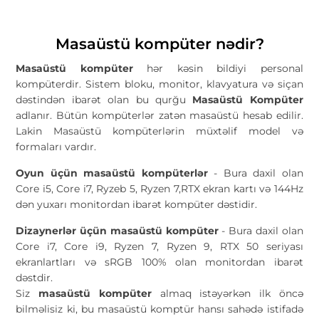
Masaüstü kompüter nədir?
Masaüstü kompüter
hər kəsin bildiyi personal
kompüterdir. Sistem bloku, monitor, klavyatura və siçan
dəstindən ibarət olan bu qurğu
Masaüstü Kompüter
adlanır. Bütün kompüterlər zatən masaüstü hesab edilir.
Lakin Masaüstü kompüterlərin müxtəlif model və
formaları vardır.
Oyun üçün masaüstü kompüterlər
- Bura daxil olan
Core i5, Core i7, Ryzeb 5, Ryzen 7,RTX ekran kartı və 144Hz
dən yuxarı monitordan ibarət kompüter dəstidir.
Dizaynerlər üçün masaüstü kompüter
- Bura daxil olan
Core i7, Core i9, Ryzen 7, Ryzen 9, RTX 50 seriyası
ekranlartları və sRGB 100% olan monitordan ibarət
dəstdir.
Siz
masaüstü kompüter
almaq istəyərkən ilk öncə
bilməlisiz ki, bu masaüstü komptür hansı sahədə istifadə