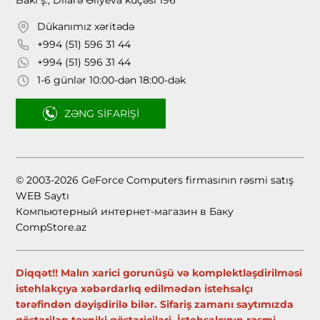
Bakı ş., Dilarə Əliyeva küçəsi 196
Dükanımız xəritədə
+994 (51) 596 31 44
+994 (51) 596 31 44
1-6 günlər 10:00-dən 18:00-dək
ZƏNG SIFARIŞI
© 2003-2026 GeForce Computers firmasının rəsmi satış
WEB Saytı
Компьютерный интернет-магазин в Баку
CompStore.az
Diqqət!! Malın xarici gorunüşü və komplektləşdirilməsi
istehlakçıya xəbərdarlıq edilmədən istehsalçı
tərəfindən dəyişdirilə bilər. Sifariş zamanı saytımızda