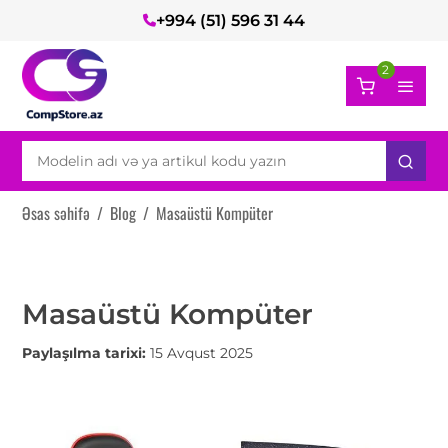
+994 (51) 596 31 44
2
Əsas səhifə
/
Blog
/
Masaüstü Kompüter
Masaüstü Kompüter
Paylaşılma tarixi:
15 Avqust 2025