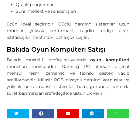
Qrafik proqramlar
Süni intellekt və render işləri
üçün ideal seçimdir. Güclü gaming sistemlər uzun
müddət yüksək performans təqdim etdiyi üçün
istifadəçilər tərəfindən daha çox seçilir.
Bakıda Oyun Kompüteri Satışı
Bakıda müxtəlif konfiqurasiyalarda
oyun kompüteri
modelləri mövcuddur. Gaming PC alarkən orijinal
məhsul, rəsmi zəmanət və texniki dəstək vacib
amillərdəndir. Müasir RGB dizaynlı gaming korpuslar və
yüksək performanslı sistemlər həm görünüş, həm də
sürət baxımından istifadəçilərə üstünlük verir.