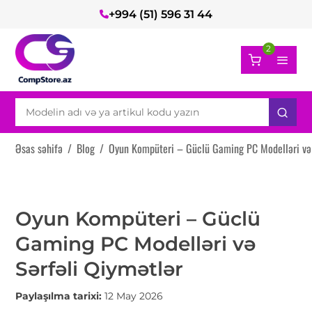
+994 (51) 596 31 44
2
Əsas səhifə
/
Blog
/
Oyun Kompüteri – Güclü Gaming PC Modelləri və 
Oyun Kompüteri – Güclü
Gaming PC Modelləri və
Sərfəli Qiymətlər
Paylaşılma tarixi:
12 May 2026