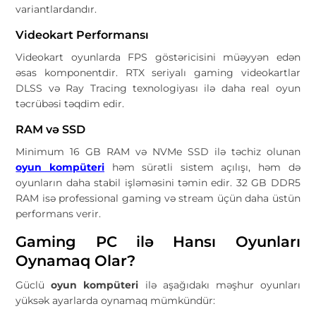
variantlardandır.
Videokart Performansı
Videokart oyunlarda FPS göstəricisini müəyyən edən
əsas komponentdir. RTX seriyalı gaming videokartlar
DLSS və Ray Tracing texnologiyası ilə daha real oyun
təcrübəsi təqdim edir.
RAM və SSD
Minimum 16 GB RAM və NVMe SSD ilə təchiz olunan
oyun kompüteri
həm sürətli sistem açılışı, həm də
oyunların daha stabil işləməsini təmin edir. 32 GB DDR5
RAM isə professional gaming və stream üçün daha üstün
performans verir.
Gaming PC ilə Hansı Oyunları
Oynamaq Olar?
Güclü
oyun kompüteri
ilə aşağıdakı məşhur oyunları
yüksək ayarlarda oynamaq mümkündür: