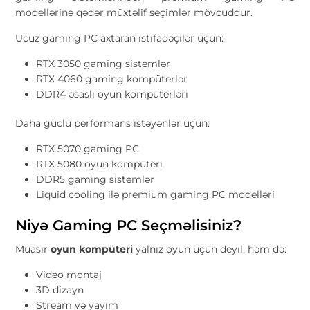
modellərinə qədər müxtəlif seçimlər mövcuddur.
Ucuz gaming PC axtaran istifadəçilər üçün:
RTX 3050 gaming sistemlər
RTX 4060 gaming kompüterlər
DDR4 əsaslı oyun kompüterləri
Daha güclü performans istəyənlər üçün:
RTX 5070 gaming PC
RTX 5080 oyun kompüteri
DDR5 gaming sistemlər
Liquid cooling ilə premium gaming PC modelləri
Niyə Gaming PC Seçməlisiniz?
Müasir
oyun kompüteri
yalnız oyun üçün deyil, həm də:
Video montaj
3D dizayn
Stream və yayım