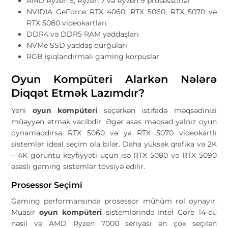
AMD Ryzen 5, Ryzen 7 və Ryzen 9 prosessorlar
NVIDIA GeForce RTX 4060, RTX 5060, RTX 5070 və
RTX 5080 videokartları
DDR4 və DDR5 RAM yaddaşları
NVMe SSD yaddaş qurğuları
RGB işıqlandırmalı gaming korpuslar
Oyun Kompüteri Alarkən Nələrə
Diqqət Etmək Lazımdır?
Yeni
oyun kompüteri
seçərkən istifadə məqsədinizi
müəyyən etmək vacibdir. Əgər əsas məqsəd yalnız oyun
oynamaqdırsa RTX 5060 və ya RTX 5070 videokartlı
sistemlər ideal seçim ola bilər. Daha yüksək qrafika və 2K
– 4K görüntü keyfiyyəti üçün isə RTX 5080 və RTX 5090
əsaslı gaming sistemlər tövsiyə edilir.
Prosessor Seçimi
Gaming performansında prosessor mühüm rol oynayır.
Müasir
oyun kompüteri
sistemlərində Intel Core 14-cü
nəsil və AMD Ryzen 7000 seriyası ən çox seçilən