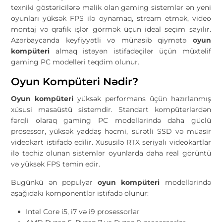
texniki göstəricilərə malik olan gaming sistemlər ən yeni
oyunları yüksək FPS ilə oynamaq, stream etmək, video
montaj və qrafik işlər görmək üçün ideal seçim sayılır.
Azərbaycanda keyfiyyətli və münasib qiymətə
oyun
kompüteri
almaq istəyən istifadəçilər üçün müxtəlif
gaming PC modelləri təqdim olunur.
Oyun Kompüteri Nədir?
Oyun kompüteri
yüksək performans üçün hazırlanmış
xüsusi masaüstü sistemdir. Standart kompüterlərdən
fərqli olaraq gaming PC modellərində daha güclü
prosessor, yüksək yaddaş həcmi, sürətli SSD və müasir
videokart istifadə edilir. Xüsusilə RTX seriyalı videokartlar
ilə təchiz olunan sistemlər oyunlarda daha real görüntü
və yüksək FPS təmin edir.
Bugünkü ən populyar
oyun kompüteri
modellərində
aşağıdakı komponentlər istifadə olunur:
Intel Core i5, i7 və i9 prosessorlar