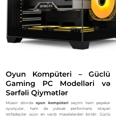
Oyun Kompüteri – Güclü
Gaming PC Modelləri və
Sərfəli Qiymətlər
Müasir dövrdə
oyun kompüteri
seçimi həm peşəkar
oyunçular, həm də yüksək performans istəyən
istifadəçilər üçün ən vacib məsələlərdən biridir. Güclü