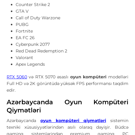
Counter Strike 2
GTA V
Call of Duty Warzone
PUBG
Fortnite
EA FC 26
Cyberpunk 2077
Red Dead Redemption 2
Valorant
Apex Legends
RTX 5060
və RTX 5070 əsaslı
oyun kompüteri
modelləri
Full HD və 2K görüntüdə yüksək FPS performansı təqdim
edir.
Azərbaycanda Oyun Kompüteri
Qiymətləri
Azərbaycanda
oyun kompüteri qiymətləri
sistemin
texniki xüsusiyyətlərindən asılı olaraq dəyişir. Büdcə
gaming sistemlərindən premium gaming PC