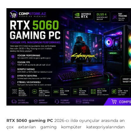
RTX 5060 gaming PC
2026-cı ildə oyunçular arasında ən
çox axtarılan gaming kompüter kateqoriyalarından