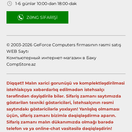
1-6 günlər 10:00-dən 18:00-dək
ZƏNG SIFARIŞI
© 2003-2026 GeForce Computers firmasının rəsmi satış
WEB Saytı
Компьютерный интернет-магазин в Баку
CompStore.az
Diqqət!! Malın xarici gorunüşü və komplektləşdirilməsi
istehlakçıya xəbərdarlıq edilmədən istehsalçı
tərəfindən dəyişdirilə bilər. Sifariş zamanı saytımızda
göstərilən texniki göstəriciləri, İstehsalçının rəsmi
saytındakı göstəricilərlə yoxlayın! Yanlışlıq olmaması
üçün, sifariş zamanı bizimlə dəqiqləşdirmə aparın.
Sifariş zamanı malın dükanımızda olmağı barədə
telefon və ya online-chat vasitəsilə dəqiqləşdirin!