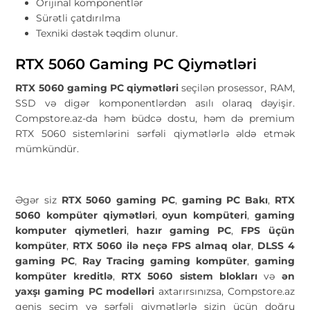
Orijinal komponentlər
Sürətli çatdırılma
Texniki dəstək təqdim olunur.
RTX 5060 Gaming PC Qiymətləri
RTX 5060 gaming PC qiymətləri
seçilən prosessor, RAM,
SSD və digər komponentlərdən asılı olaraq dəyişir.
Compstore.az-da həm büdcə dostu, həm də premium
RTX 5060 sistemlərini sərfəli qiymətlərlə əldə etmək
mümkündür.
Əgər siz
RTX 5060 gaming PC
,
gaming PC Bakı
,
RTX
5060 kompüter qiymətləri
,
oyun kompüteri
,
gaming
komputer qiymetleri
,
hazır gaming PC
,
FPS üçün
kompüter
,
RTX 5060 ilə neçə FPS almaq olar
,
DLSS 4
gaming PC
,
Ray Tracing gaming kompüter
,
gaming
kompüter kreditlə
,
RTX 5060 sistem blokları
və
ən
yaxşı gaming PC modelləri
axtarırsınızsa, Compstore.az
geniş seçim və sərfəli qiymətlərlə sizin üçün doğru