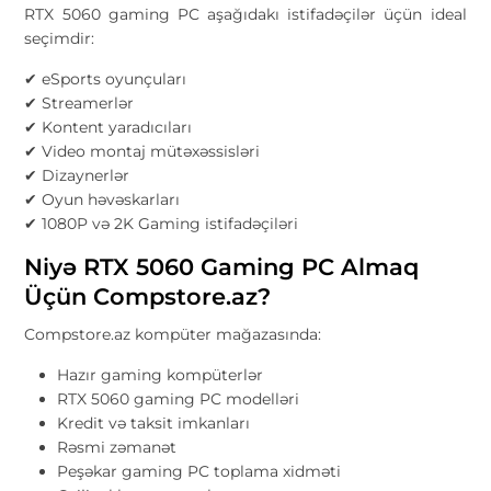
RTX 5060 gaming PC aşağıdakı istifadəçilər üçün ideal
seçimdir:
✔ eSports oyunçuları
✔ Streamerlər
✔ Kontent yaradıcıları
✔ Video montaj mütəxəssisləri
✔ Dizaynerlər
✔ Oyun həvəskarları
✔ 1080P və 2K Gaming istifadəçiləri
Niyə RTX 5060 Gaming PC Almaq
Üçün Compstore.az?
Compstore.az kompüter mağazasında:
Hazır gaming kompüterlər
RTX 5060 gaming PC modelləri
Kredit və taksit imkanları
Rəsmi zəmanət
Peşəkar gaming PC toplama xidməti