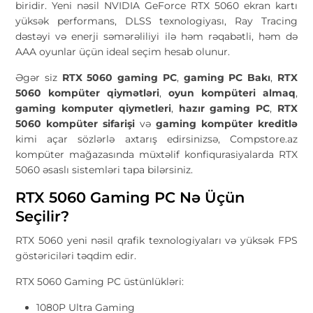
biridir. Yeni nəsil NVIDIA GeForce RTX 5060 ekran kartı
yüksək performans, DLSS texnologiyası, Ray Tracing
dəstəyi və enerji səmərəliliyi ilə həm rəqabətli, həm də
AAA oyunlar üçün ideal seçim hesab olunur.
Əgər siz
RTX 5060 gaming PC
,
gaming PC Bakı
,
RTX
5060 kompüter qiymətləri
,
oyun kompüteri almaq
,
gaming komputer qiymetleri
,
hazır gaming PC
,
RTX
5060 kompüter sifarişi
və
gaming kompüter kreditlə
kimi açar sözlərlə axtarış edirsinizsə, Compstore.az
kompüter mağazasında müxtəlif konfiqurasiyalarda RTX
5060 əsaslı sistemləri tapa bilərsiniz.
RTX 5060 Gaming PC Nə Üçün
Seçilir?
RTX 5060 yeni nəsil qrafik texnologiyaları və yüksək FPS
göstəriciləri təqdim edir.
RTX 5060 Gaming PC üstünlükləri:
1080P Ultra Gaming