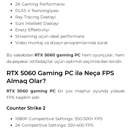
2K Gaming Performansı
DLSS 4 Texnologiyası
Ray Tracing Dəstəyi
Süni İntellekt Dəstəyi
Enerji Effektivliyi
Streaming üçün ideal performans
Video montaj və dizayn proqramlarında sürət
Bu səbəbdən
RTX 5060 gaming PC
həm oyunçular, həm
də peşəkar istifadəçilər üçün optimal seçimlərdən biridir.
RTX 5060 Gaming PC ilə Neçə FPS
Almaq Olar?
RTX 5060 gaming PC
bir çox məşhur oyunda yüksək
FPS təqdim edir.
Counter Strike 2
1080P Competitive Settings: 350-500+ FPS
2K Competitive Settings: 250-400 FPS