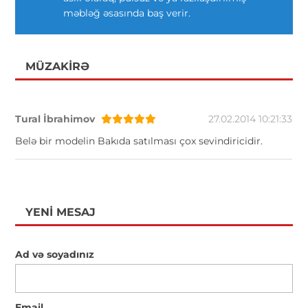
məbləğ əsasında baş verir.
MÜZAKIRƏ
Tural İbrahimov
27.02.2014 10:21:33
Belə bir modelin Bakıda satılması çox sevindiricidir.
YENI MESAJ
Ad və soyadınız
Email