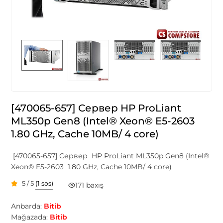
[470065-657] Сервер HP ProLiant
ML350p Gen8 (Intel® Xeon® E5-2603
1.80 GHz, Cache 10MB/ 4 core)
[470065-657] Сервер HP ProLiant ML350p Gen8 (Intel®
Xeon® E5-2603 1.80 GHz, Cache 10MB/ 4 core)
5 / 5
(1 səs)
171 baxış
Anbarda:
Bitib
Mağazada:
Bitib