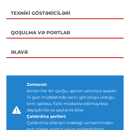
TEXNIKI GÖSTƏRICILƏRI
QOŞULMA VƏ PORTLAR
ƏLAVƏ
Zəmanət:
Alınan hər bir qurğu, qanun vericiliyə əsasən
14 gün müddətində xarici görünüşü olduğu
kimi qalıbsa, fiziki müdaxilə edilməyibsə,
dəyişdirilib və qaytarıla bilər.
Çatdırılma şərtləri:
Çatdırılma sifarişin məbləği və həcmindən
asılı olaraq, pulsuz və ya razılaşdırılmış