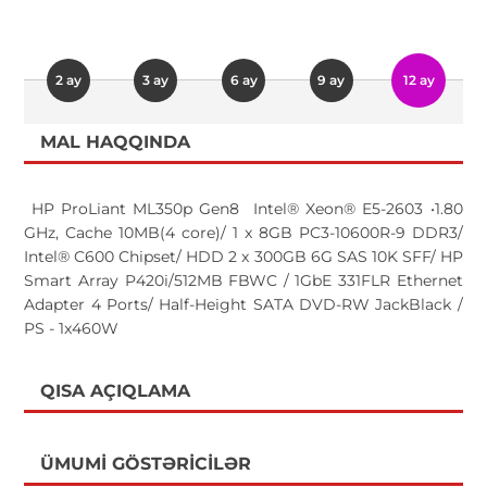
2 ay
3 ay
6 ay
9 ay
12 ay
MAL HAQQINDA
HP ProLiant ML350p Gen8 Intel® Xeon® E5-2603 •1.80
GHz, Cache 10MB(4 core)/ 1 x 8GB PC3-10600R-9 DDR3/
Intel® C600 Chipset/ HDD 2 x 300GB 6G SAS 10K SFF/ HP
Smart Array P420i/512MB FBWC / 1GbE 331FLR Ethernet
Adapter 4 Ports/ Half-Height SATA DVD-RW JackBlack /
PS - 1x460W
QISA AÇIQLAMA
ÜMUMI GÖSTƏRICILƏR