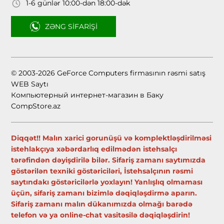
1-6 günlər 10:00-dən 18:00-dək
ZƏNG SIFARIŞI
© 2003-2026 GeForce Computers firmasının rəsmi satış
WEB Saytı
Компьютерный интернет-магазин в Баку
CompStore.az
Diqqət!! Malın xarici gorunüşü və komplektləşdirilməsi
istehlakçıya xəbərdarlıq edilmədən istehsalçı
tərəfindən dəyişdirilə bilər. Sifariş zamanı saytımızda
göstərilən texniki göstəriciləri, İstehsalçının rəsmi
saytındakı göstəricilərlə yoxlayın! Yanlışlıq olmaması
üçün, sifariş zamanı bizimlə dəqiqləşdirmə aparın.
Sifariş zamanı malın dükanımızda olmağı barədə
telefon və ya online-chat vasitəsilə dəqiqləşdirin!