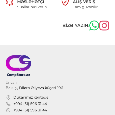
MƏSLƏHƏTÇI
ALIŞ-VERIŞ
Suallarınızı verin
Tam güvənilir
BIZƏ YAZIN:
Ünvan:
Bakı ş., Dilarə Əliyeva küçəsi 196
Dükanımız xəritədə
+994 (51) 596 31 44
+994 (51) 596 31 44