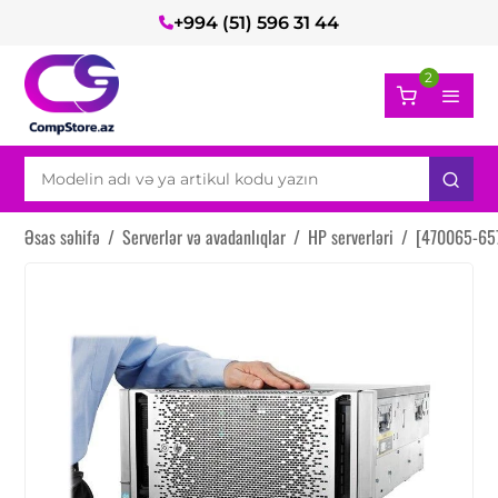
+994 (51) 596 31 44
2
Əsas səhifə
/
Serverlər və avadanlıqlar
/
HP serverləri
/
[470065-657