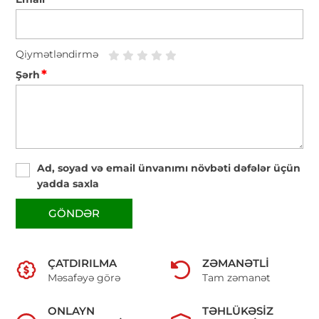
Qiymətləndirmə
*
Şərh
Ad, soyad və email ünvanımı növbəti dəfələr üçün
yadda saxla
GÖNDƏR
ÇATDIRILMA
ZƏMANƏTLI
Məsafəyə görə
Tam zəmanət
ONLAYN
TƏHLÜKƏSIZ