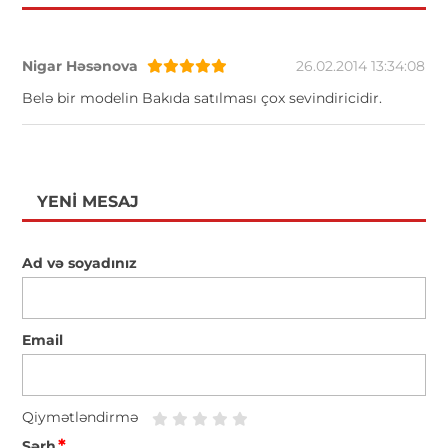
Nigar Həsənova
26.02.2014 13:34:08
Belə bir modelin Bakıda satılması çox sevindiricidir.
YENI MESAJ
Ad və soyadınız
Email
Qiymətləndirmə
*
Şərh