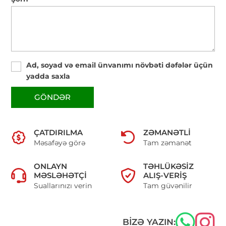
Ad, soyad və email ünvanımı növbəti dəfələr üçün
yadda saxla
GÖNDƏR
ÇATDIRILMA
ZƏMANƏTLI
Məsafəyə görə
Tam zəmanət
ONLAYN
TƏHLÜKƏSIZ
MƏSLƏHƏTÇI
ALIŞ-VERIŞ
Suallarınızı verin
Tam güvənilir
BIZƏ YAZIN: