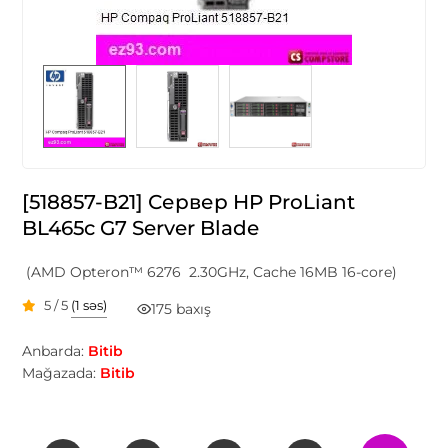
[518857-B21] Сервер HP ProLiant
BL465c G7 Server Blade
(AMD Opteron™ 6276 2.30GHz, Cache 16MB 16-core)
5 / 5
(1 səs)
175 baxış
Anbarda:
Bitib
Mağazada:
Bitib