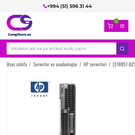
+994 (51) 596 31 44
2
Əsas səhifə
/
Serverlər və avadanlıqlar
/
HP serverləri
/
[518857-B21