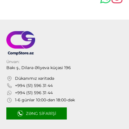
Ünvan:
Bakı ş., Dilarə Əliyeva küçəsi 196
Dükanımız xəritədə
+994 (51) 596 31 44
+994 (51) 596 31 44
1-6 günlər 10:00-dən 18:00-dək
ZƏNG SIFARIŞI