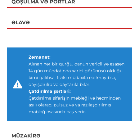
QOŞULMA VƏ PORTLAR
ƏLAVƏ
Zəmanət:
Alınan hər bir qurğu, qanun vericiliyə əsasən
14 gün müddətində xarici görünüşü olduğu
kimi qalıbsa, fiziki müdaxilə edilməyibsə,
dəyişdirilib və qaytarıla bilər.
Çatdırılma şərtləri:
Çatdırılma sifarişin məbləği və həcmindən
asılı olaraq, pulsuz və ya razılaşdırılmış
məbləğ əsasında baş verir.
MÜZAKIRƏ