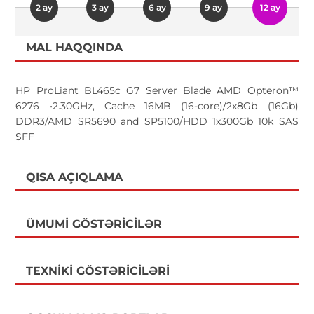
2 ay
3 ay
6 ay
9 ay
12 ay
MAL HAQQINDA
HP ProLiant BL465c G7 Server Blade AMD Opteron™
6276 •2.30GHz, Cache 16MB (16-core)/2x8Gb (16Gb)
DDR3/AMD SR5690 and SP5100/HDD 1x300Gb 10k SAS
SFF
QISA AÇIQLAMA
ÜMUMI GÖSTƏRICILƏR
TEXNIKI GÖSTƏRICILƏRI