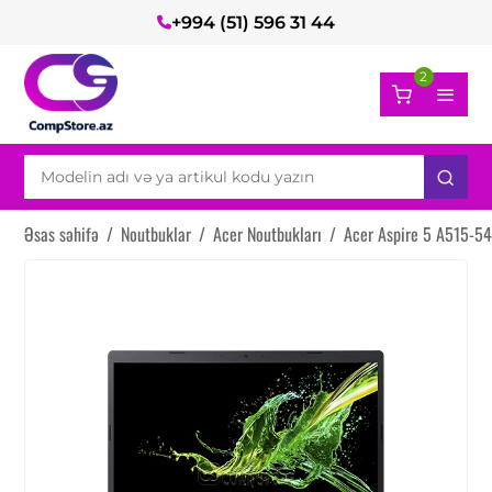
+994 (51) 596 31 44
2
Əsas səhifə
/
Noutbuklar
/
Acer Noutbukları
/
Acer Aspire 5 A515-