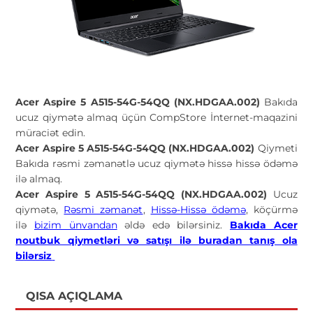
Acer Aspire 5 A515-54G-54QQ (NX.HDGAA.002)
Bakıda
ucuz qiymətə almaq üçün CompStore İnternet-maqazini
müraciət edin.
Acer Aspire 5 A515-54G-54QQ (NX.HDGAA.002)
Qiymeti
Bakıda rəsmi zəmanətlə ucuz qiymətə hissə hissə ödəmə
ilə almaq.
Acer Aspire 5 A515-54G-54QQ (NX.HDGAA.002)
Ucuz
qiymətə,
Rəsmi zəmanət
,
Hissə-Hissə ödəmə
, köçürmə
ilə
bizim ünvandan
əldə edə bilərsiniz.
Bakıda Acer
noutbuk qiymetləri və satışı ilə buradan tanış ola
bilərsiz
QISA AÇIQLAMA