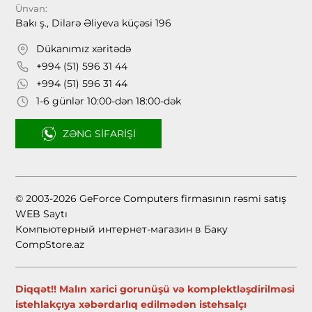
Ünvan:
Bakı ş., Dilarə Əliyeva küçəsi 196
Dükanımız xəritədə
+994 (51) 596 31 44
+994 (51) 596 31 44
1-6 günlər 10:00-dən 18:00-dək
ZƏNG SIFARIŞI
© 2003-2026 GeForce Computers firmasının rəsmi satış
WEB Saytı
Компьютерный интернет-магазин в Баку
CompStore.az
Diqqət!! Malın xarici gorunüşü və komplektləşdirilməsi
istehlakçıya xəbərdarlıq edilmədən istehsalçı