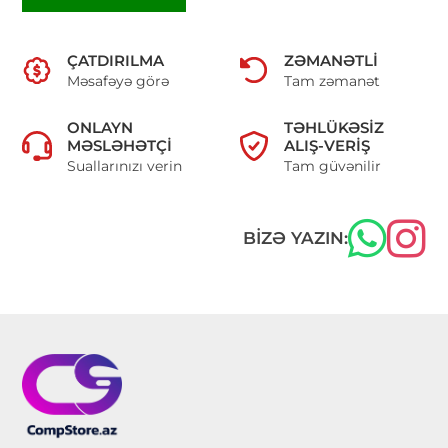
ÇATDIRILMA
ZƏMANƏTLI
Məsafəyə görə
Tam zəmanət
ONLAYN
TƏHLÜKƏSIZ
MƏSLƏHƏTÇI
ALIŞ-VERIŞ
Suallarınızı verin
Tam güvənilir
BIZƏ YAZIN: