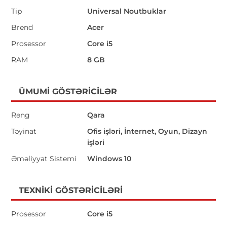
Tip
Universal Noutbuklar
Brend
Acer
Prosessor
Core i5
RAM
8 GB
ÜMUMI GÖSTƏRICILƏR
Rəng
Qara
Təyinat
Ofis işləri, İnternet, Oyun, Dizayn
işləri
Əməliyyat Sistemi
Windows 10
TEXNIKI GÖSTƏRICILƏRI
Prosessor
Core i5