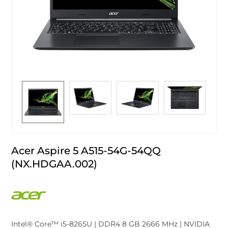
Acer Aspire 5 A515-54G-54QQ
(NX.HDGAA.002)
Intel® Core™ i5-8265U | DDR4 8 GB 2666 MHz | NVIDIA