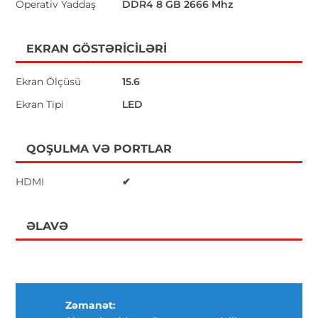
Operativ Yaddaş
DDR4 8 GB 2666 Mhz
EKRAN GÖSTƏRICILƏRI
Ekran Ölçüsü
15.6
Ekran Tipi
LED
QOŞULMA VƏ PORTLAR
HDMI
✔
ƏLAVƏ
Zəmanət: