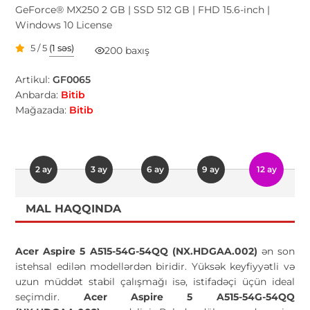
GeForce® MX250 2 GB | SSD 512 GB | FHD 15.6-inch |
Windows 10 License
5 / 5
(1 səs)
200 baxış
Artikul:
GF0065
Anbarda:
Bitib
Mağazada:
Bitib
2 ay
3 ay
6 ay
9 ay
12 ay
MAL HAQQINDA
Acer Aspire 5 A515-54G-54QQ (NX.HDGAA.002)
ən son
istehsal edilən modellərdən biridir. Yüksək keyfiyyətli və
uzun müddət stabil çalışmağı isə, istifadəçi üçün ideal
seçimdir.
Acer Aspire 5 A515-54G-54QQ