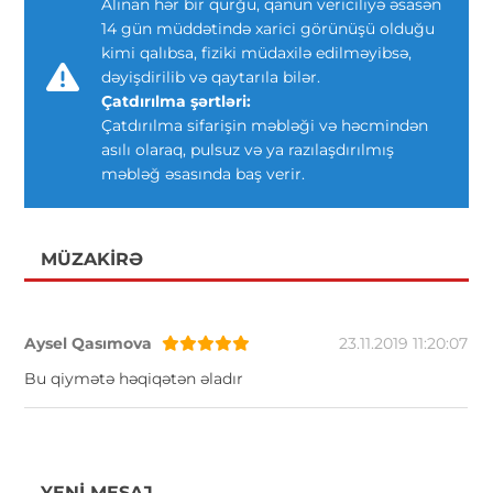
Alınan hər bir qurğu, qanun vericiliyə əsasən
14 gün müddətində xarici görünüşü olduğu
kimi qalıbsa, fiziki müdaxilə edilməyibsə,
dəyişdirilib və qaytarıla bilər.
Çatdırılma şərtləri:
Çatdırılma sifarişin məbləği və həcmindən
asılı olaraq, pulsuz və ya razılaşdırılmış
məbləğ əsasında baş verir.
MÜZAKIRƏ
Aysel Qasımova
23.11.2019 11:20:07
Bu qiymətə həqiqətən əladır
YENI MESAJ