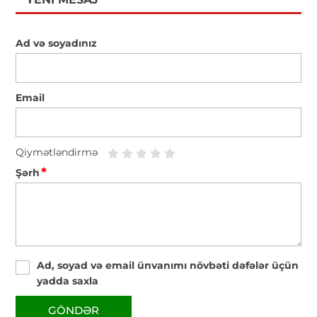
Ad və soyadınız
Email
Qiymətləndirmə
*
Şərh
Ad, soyad və email ünvanımı növbəti dəfələr üçün
yadda saxla
GÖNDƏR