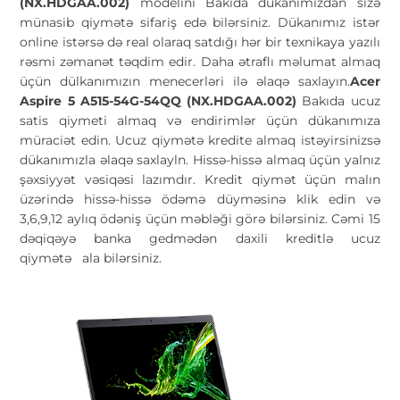
(NX.HDGAA.002)
modelini Bakıda dükanımızdan sizə
münasib qiymətə sifariş edə bilərsiniz. Dükanımız istər
online istərsə də real olaraq satdığı hər bir texnikaya yazılı
rəsmi zəmanət təqdim edir. Daha ətraflı məlumat almaq
üçün dülkanımızın menecerləri ilə əlaqə saxlayın.
Acer
Aspire 5 A515-54G-54QQ (NX.HDGAA.002)
Bakıda ucuz
satis qiymeti almaq və endirimlər üçün dükanımıza
müraciət edin. Ucuz qiymətə kredite almaq istəyirsinizsə
dükanımızla əlaqə saxlayln. Hissə-hissə almaq üçün yalnız
şəxsiyyət vəsiqəsi lazımdır. Kredit qiymət üçün malın
üzərində hissə-hissə ödəmə düyməsinə klik edin və
3,6,9,12 aylıq ödəniş üçün məbləği görə bilərsiniz. Cəmi 15
dəqiqəyə banka gedmədən daxili kreditlə ucuz
qiymətə
ala bilərsiniz.