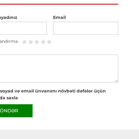
oyadınız
Email
əndirmə
 soyad və email ünvanımı növbəti dəfələr üçün
da saxla
ÖNDƏR