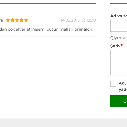
Ad və s
va
14.02.2015 03:13:30
n çox alver etmişəm, bütün malları orjinaldır.
Qiymətl
*
Şərh
Ad,
yad
G