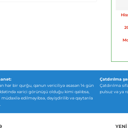
His
2
Mo
anət:
Çatdırılma şər
an hər bir qurğu, qanun vericiliyə əsasən 14 gün
Çatdırılma sif
ətində xarici görünüşü olduğu kimi qalıbsa,
pulsuz və ya r
ki müdaxilə edilməyibsə, dəyişdirilib və qaytarıla
.
Ə
YENI