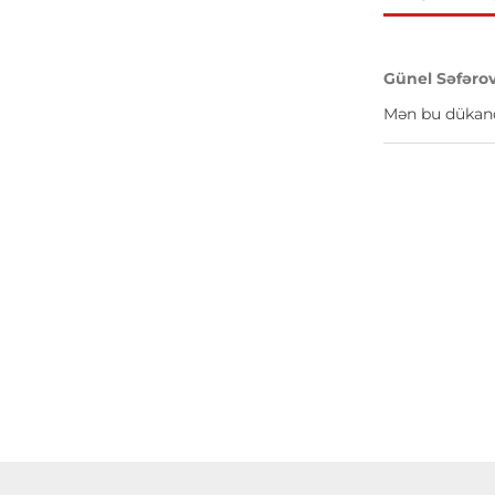
Günel Səfəro
Mən bu dükanda