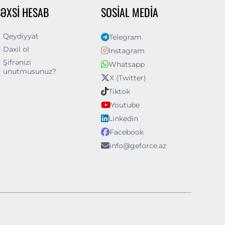
ŞƏXSI HESAB
SOSIAL MEDIA
Qeydiyyat
Telegram
Daxil ol
Instagram
Şifrənizi
Whatsapp
unutmusunuz?
X (Twitter)
Tiktok
Youtube
Linkedin
Facebook
info@geforce.az