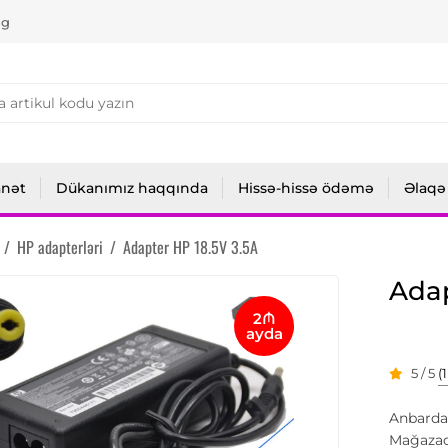
ng
anət
Dükanımız haqqında
Hissə-hissə ödəmə
Əlaqə
/
HP adapterləri
/
Adapter НР 18.5V 3.5A
Adap
2₼
ayda
5 / 5
(
Anbarda
Mağazad