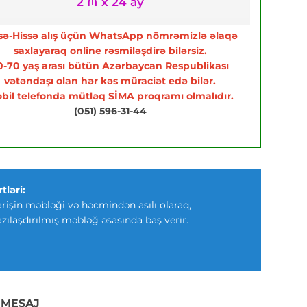
2 ₼ x 24 ay
sə-Hissə alış üçün WhatsApp nömrəmizlə əlaqə
saxlayaraq online rəsmiləşdirə bilərsiz.
0-70 yaş arası bütün Azərbaycan Respublikası
vətəndaşı olan hər kəs müraciət edə bilər.
bil telefonda mütləq SİMA proqramı olmalıdır.
(051) 596-31-44
tləri:
arişin məbləği və həcmindən asılı olaraq,
azılaşdırılmış məbləğ əsasında baş verir.
 MESAJ