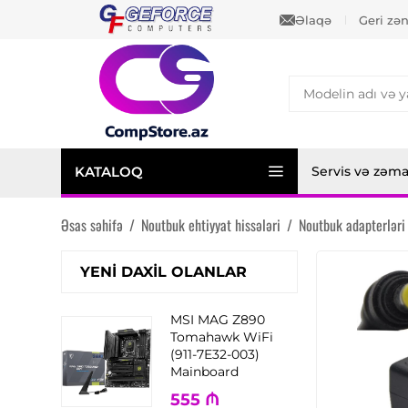
Əlaqə
Geri zə
KATALOQ
Servis və zəm
Əsas səhifə
/
Noutbuk ehtiyyat hissələri
/
Noutbuk adapterləri
YENI DAXIL OLANLAR
MSI MAG Z890
Tomahawk WiFi
(911-7E32-003)
Mainboard
555
₼