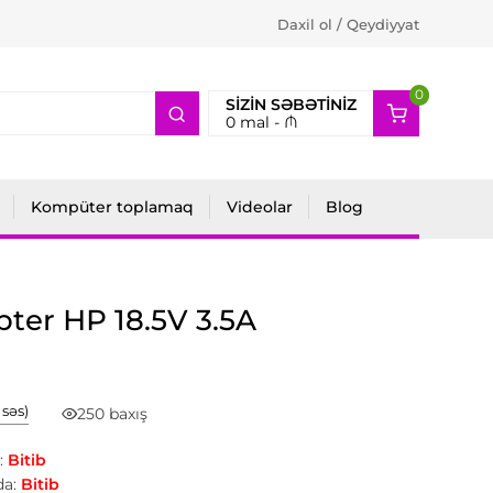
Daxil ol / Qeydiyyat
0
2
SIZIN SƏBƏTINIZ
0
mal -
₼
Kompüter toplamaq
Videolar
Blog
ter НР 18.5V 3.5A
1 səs)
250 baxış
:
Bitib
a:
Bitib