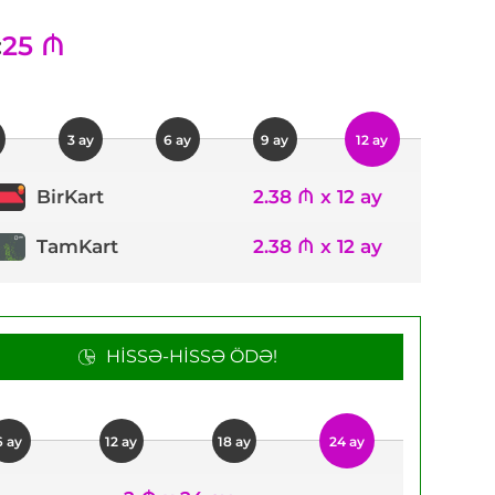
25 ₼
:
3 ay
6 ay
9 ay
12 ay
2.38 ₼ x 12 ay
BirKart
TamKart
2.38 ₼ x 12 ay
HISSƏ-HISSƏ ÖDƏ!
6 ay
12 ay
18 ay
24 ay