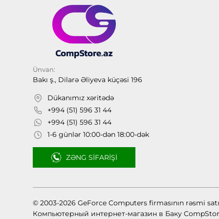
Ünvan:
Bakı ş., Dilarə Əliyeva küçəsi 196
Dükanımız xəritədə
+994 (51) 596 31 44
+994 (51) 596 31 44
1-6 günlər 10:00-dən 18:00-dək
ZƏNG SIFARIŞI
© 2003-2026 GeForce Computers firmasının rəsmi sat
Компьютерный интернет-магазин в Баку CompStor