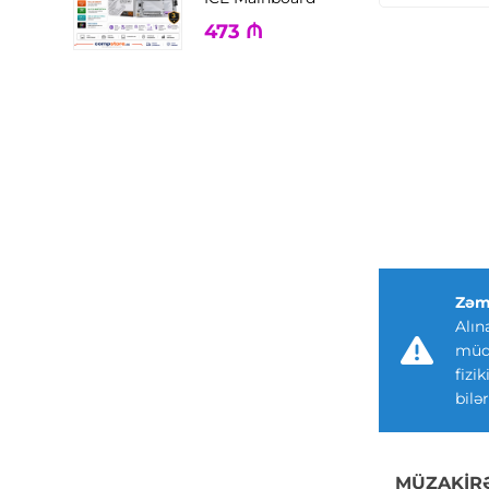
473
₼
Zəm
Alın
müdd
fizi
bilər
MÜZAKIR