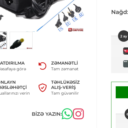
Nağd
2 ay
ATDIRILMA
ZƏMANƏTLI
əsafəyə görə
Tam zəmanət
ONLAYN
TƏHLÜKƏSIZ
ƏSLƏHƏTÇI
ALIŞ-VERIŞ
uallarınızı verin
Tam güvənilir
BIZƏ YAZIN: