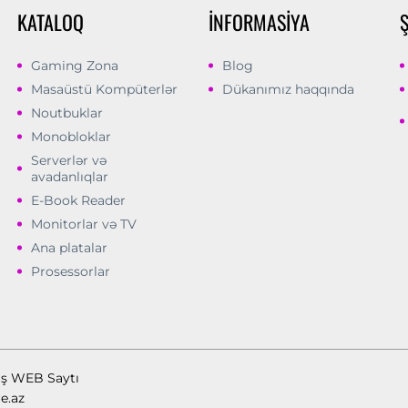
KATALOQ
İNFORMASIYA
Gaming Zona
Blog
Masaüstü Kompüterlər
Dükanımız haqqında
Noutbuklar
Monobloklar
Serverlər və
avadanlıqlar
E-Book Reader
Monitorlar və TV
Ana platalar
Prosessorlar
ış WEB Saytı
e.az