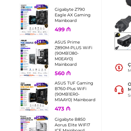
Gigabyte Z790
Eagle AX Gaming
Mainboard
499
₼
ASUS Prime
Z890M-PLUS WiFi
(90MB1J80-
M0EAY0)
Mainboard
Ç
M
560
₼
ASUS TUF Gaming
B760-Plus WiFi
M
(90MB1ER0-
S
M1AAY0) Mainboard
473
₼
Gigabyte B850
Aorus Elite WIFI7
ICE Mainboard