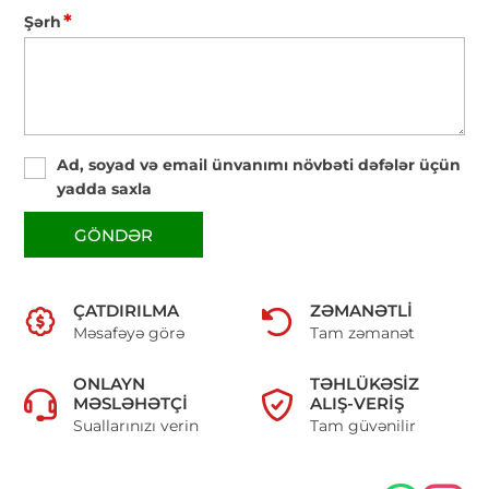
*
Şərh
Ad, soyad və email ünvanımı növbəti dəfələr üçün
yadda saxla
GÖNDƏR
ÇATDIRILMA
ZƏMANƏTLI
Məsafəyə görə
Tam zəmanət
ONLAYN
TƏHLÜKƏSIZ
MƏSLƏHƏTÇI
ALIŞ-VERIŞ
Suallarınızı verin
Tam güvənilir