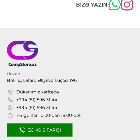
BIZƏ YAZIN:
Ünvan:
Bakı ş., Dilarə Əliyeva küçəsi 196
Dükanımız xəritədə
+994 (51) 596 31 44
+994 (51) 596 31 44
1-6 günlər 10:00-dən 18:00-dək
ZƏNG SIFARIŞI