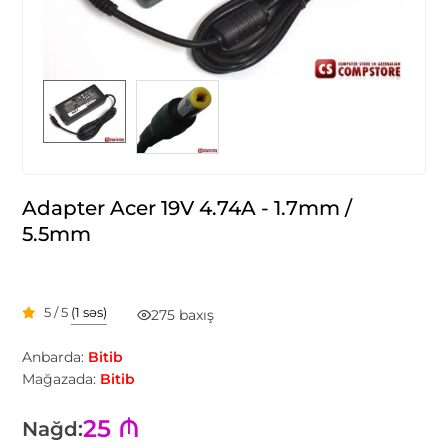
Adapter Acer 19V 4.74A - 1.7mm /
5.5mm
5 / 5
(1 səs)
275 baxış
Anbarda:
Bitib
Mağazada:
Bitib
25 ₼
Nağd: