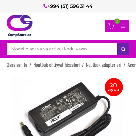
+994 (51) 596 31 44
2
Əsas səhifə
/
Noutbuk ehtiyyat hissələri
/
Noutbuk adapterləri
/
Acer
2₼
ayda