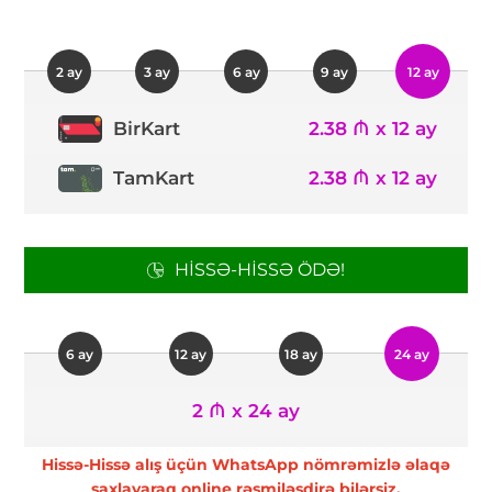
2 ay
3 ay
6 ay
9 ay
12 ay
2.38 ₼ x 12 ay
BirKart
TamKart
2.38 ₼ x 12 ay
HISSƏ-HISSƏ ÖDƏ!
6 ay
12 ay
18 ay
24 ay
2 ₼ x 24 ay
Hissə-Hissə alış üçün WhatsApp nömrəmizlə əlaqə
saxlayaraq online rəsmiləşdirə bilərsiz.