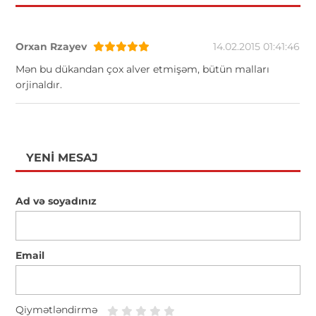
Orxan Rzayev
14.02.2015 01:41:46
Mən bu dükandan çox alver etmişəm, bütün malları
orjinaldır.
YENI MESAJ
Ad və soyadınız
Email
Qiymətləndirmə