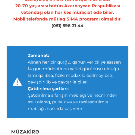
20-70 yaş arası bütün Azərbaycan Respublikası
vətəndaşı olan hər kəs müraciət edə bilər.
Mobil telefonda mütləq SİMA proqramı olmalıdır.
(051) 596-31-44
Zəmanət:
Alınan hər bir qurğu, qanun vericiliyə əsasən
14 gün müddətində xarici görünüşü olduğu
kimi qalıbsa, fiziki müdaxilə edilməyibsə,
dəyişdirilib və qaytarıla bilər.
Çatdırılma şərtləri:
Çatdırılma sifarişin məbləği və həcmindən
asılı olaraq, pulsuz və ya razılaşdırılmış
məbləğ əsasında baş verir.
MÜZAKIRƏ