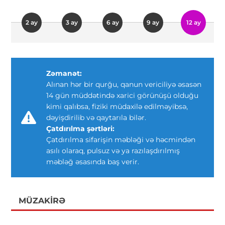
2 ay
3 ay
6 ay
9 ay
12 ay
Zəmanət:
Alınan hər bir qurğu, qanun vericiliyə əsasən
14 gün müddətində xarici görünüşü olduğu
kimi qalıbsa, fiziki müdaxilə edilməyibsə,
dəyişdirilib və qaytarıla bilər.
Çatdırılma şərtləri:
Çatdırılma sifarişin məbləği və həcmindən
asılı olaraq, pulsuz və ya razılaşdırılmış
məbləğ əsasında baş verir.
MÜZAKIRƏ