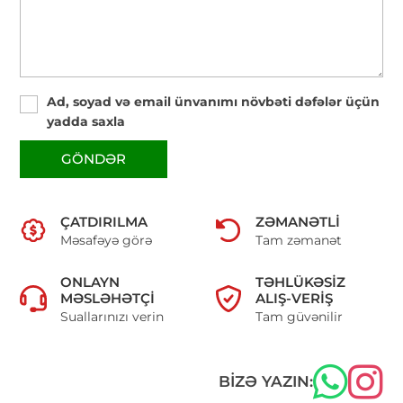
Ad, soyad və email ünvanımı növbəti dəfələr üçün
yadda saxla
GÖNDƏR
ÇATDIRILMA
ZƏMANƏTLI
Məsafəyə görə
Tam zəmanət
ONLAYN
TƏHLÜKƏSIZ
MƏSLƏHƏTÇI
ALIŞ-VERIŞ
Suallarınızı verin
Tam güvənilir
BIZƏ YAZIN: