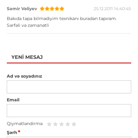
Samir Vəliyev
25.12.2011 14:40:45
Bakıda tapa bilmədiyim texnikanı buradan tapıram.
Sərfəli və zəmanətli
YENI MESAJ
Ad və soyadınız
Email
Qiymətləndirmə
*
Şərh