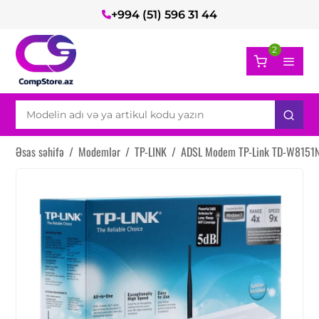
+994 (51) 596 31 44
2
Əsas səhifə
/
Modemlər
/
TP-LINK
/
ADSL Modem TP-Link TD-W8151N