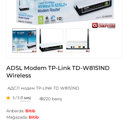
ADSL Modem TP-Link TD-W8151ND
Wireless
АДСЛ модем TP-LINK TD W8151ND
5 / 5
(1 səs)
220 baxış
Anbarda:
Bitib
Mağazada:
Bitib