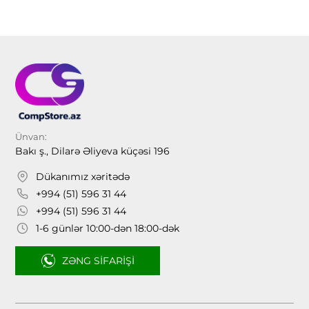
Ünvan:
Bakı ş., Dilarə Əliyeva küçəsi 196
Dükanımız xəritədə
+994 (51) 596 31 44
+994 (51) 596 31 44
1-6 günlər 10:00-dən 18:00-dək
ZƏNG SIFARIŞI