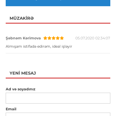
MÜZAKIRƏ
Şəbnəm Kərimova
05.07.2020 02:34:07
Almışam istifadə edirəm, ideal işləyir
YENI MESAJ
Ad və soyadınız
Email