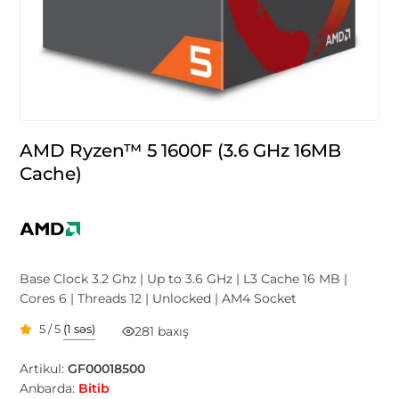
AMD Ryzen™ 5 1600F (3.6 GHz 16MB
Cache)
Base Clock 3.2 Ghz | Up to 3.6 GHz | L3 Cache 16 MB |
Cores 6 | Threads 12 | Unlocked | AM4 Socket
5 / 5
(1 səs)
281 baxış
Artikul:
GF00018500
Anbarda:
Bitib