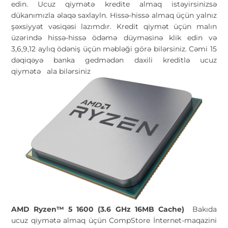
edin. Ucuz qiymətə kredite almaq istəyirsinizsə
dükanımızla əlaqə saxlayln. Hissə-hissə almaq üçün yalnız
şəxsiyyət vəsiqəsi lazımdır. Kredit qiymət üçün malın
üzərində hissə-hissə ödəmə düyməsinə klik edin və
3,6,9,12 aylıq ödəniş üçün məbləği görə bilərsiniz. Cəmi 15
dəqiqəyə banka gedmədən daxili kreditlə ucuz
qiymətə
ala bilərsiniz
AMD Ryzen™ 5 1600 (3.6 GHz 16MB Cache)
Bakıda
ucuz qiymətə almaq üçün CompStore İnternet-maqazini