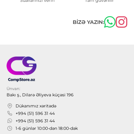
Suallarınızı verin
Tam güvənilir
BIZƏ YAZIN:
Ünvan:
Bakı ş., Dilarə Əliyeva küçəsi 196
Dükanımız xəritədə
+994 (51) 596 31 44
+994 (51) 596 31 44
1-6 günlər 10:00-dən 18:00-dək