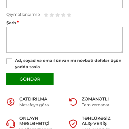
Qiymətləndirmə
*
Şərh
Ad, soyad və email ünvanımı növbəti dəfələr üçün
yadda saxla
GÖNDƏR
ÇATDIRILMA
ZƏMANƏTLI
Məsafəyə görə
Tam zəmanət
ONLAYN
TƏHLÜKƏSIZ
MƏSLƏHƏTÇI
ALIŞ-VERIŞ