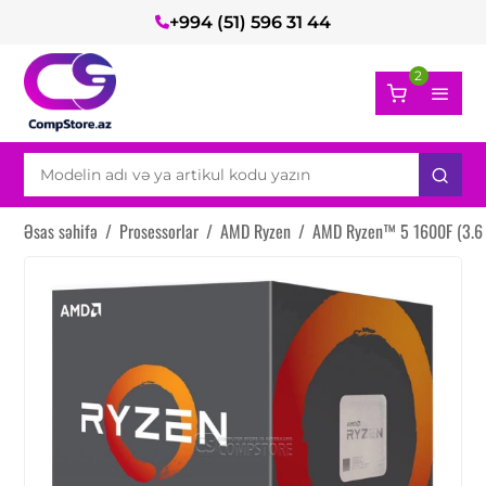
+994 (51) 596 31 44
2
Əsas səhifə
/
Prosessorlar
/
AMD Ryzen
/
AMD Ryzen™ 5 1600F (3.6