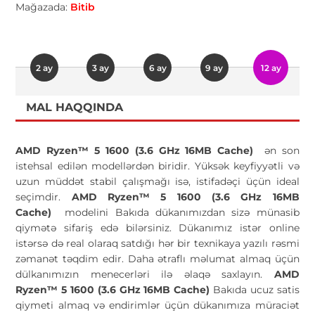
Mağazada:
Bitib
2 ay
3 ay
6 ay
9 ay
12 ay
MAL HAQQINDA
AMD Ryzen™ 5 1600 (3.6 GHz 16MB Cache)
ən son
istehsal edilən modellərdən biridir. Yüksək keyfiyyətli və
uzun müddət stabil çalışmağı isə, istifadəçi üçün ideal
seçimdir.
AMD Ryzen™ 5 1600 (3.6 GHz 16MB
Cache)
modelini Bakıda dükanımızdan sizə münasib
qiymətə sifariş edə bilərsiniz. Dükanımız istər online
istərsə də real olaraq satdığı hər bir texnikaya yazılı rəsmi
zəmanət təqdim edir. Daha ətraflı məlumat almaq üçün
dülkanımızın menecerləri ilə əlaqə saxlayın.
AMD
Ryzen™ 5 1600 (3.6 GHz 16MB Cache)
Bakıda ucuz satis
qiymeti almaq və endirimlər üçün dükanımıza müraciət