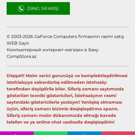
ZƏNG SIFARIŞI
© 2003-2026 GeForce Computers firmasının rəsmi satış
WEB Saytı
Компьютерный интернет-магазин в Баку
CompStore.az
Diqqət!! Malın xarici gorunüşü və komplektləşdirilməsi
istehlakçıya xəbərdarlıq edilmədən istehsalçı
tərəfindən dəyişdirilə bilər. Sifariş zamanı saytımızda
göstərilən texniki göstəriciləri, İstehsalçının rəsmi
saytındakı göstəricilərlə yoxlayın! Yanlışlıq olmaması
üçün, sifariş zamanı bizimlə dəqiqləşdirmə aparın.
Sifariş zamanı malın dükanımızda olmağı barədə
telefon və ya online-chat vasitəsilə dəqiqləşdirin!