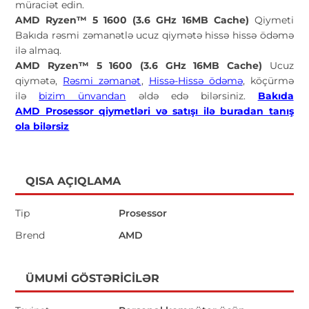
müraciət edin.
AMD Ryzen™ 5 1600 (3.6 GHz 16MB Cache)
Qiymeti
Bakıda rəsmi zəmanətlə ucuz qiymətə hissə hissə ödəmə
ilə almaq.
AMD Ryzen™ 5 1600 (3.6 GHz 16MB Cache)
Ucuz
qiymətə,
Rəsmi zəmanət
,
Hissə-Hissə ödəmə
, köçürmə
ilə
bizim ünvandan
əldə edə bilərsiniz.
Bakıda
AMD Prosessor qiymetləri və satışı ilə buradan tanış
ola bilərsiz
QISA AÇIQLAMA
Tip
Prosessor
Brend
AMD
ÜMUMI GÖSTƏRICILƏR