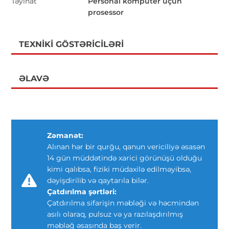
Təyinat
Personal kompüter üçün
prosessor
TEXNIKI GÖSTƏRICILƏRI
ƏLAVƏ
Zəmanət:
Alınan hər bir qurğu, qanun vericiliyə əsasən
14 gün müddətində xarici görünüşü olduğu
kimi qalıbsa, fiziki müdaxilə edilməyibsə,
dəyişdirilib və qaytarıla bilər.
Çatdırılma şərtləri:
Çatdırılma sifarişin məbləği və həcmindən
asılı olaraq, pulsuz və ya razılaşdırılmış
məbləğ əsasında baş verir.