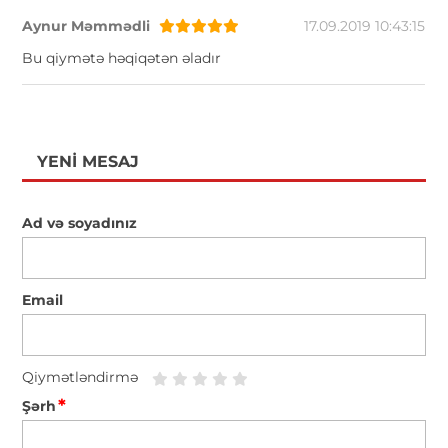
Aynur Məmmədli
17.09.2019 10:43:15
Bu qiymətə həqiqətən əladır
YENI MESAJ
Ad və soyadınız
Email
Qiymətləndirmə
*
Şərh