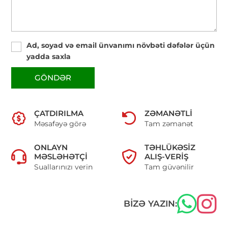
Ad, soyad və email ünvanımı növbəti dəfələr üçün
yadda saxla
GÖNDƏR
ÇATDIRILMA
ZƏMANƏTLI
Məsafəyə görə
Tam zəmanət
ONLAYN
TƏHLÜKƏSIZ
MƏSLƏHƏTÇI
ALIŞ-VERIŞ
Suallarınızı verin
Tam güvənilir
BIZƏ YAZIN: