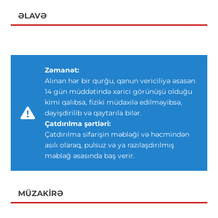
ƏLAVƏ
Zəmanət:
Alınan hər bir qurğu, qanun vericiliyə əsasən
14 gün müddətində xarici görünüşü olduğu
kimi qalıbsa, fiziki müdaxilə edilməyibsə,
dəyişdirilib və qaytarıla bilər.
Çatdırılma şərtləri:
Çatdırılma sifarişin məbləği və həcmindən
asılı olaraq, pulsuz və ya razılaşdırılmış
məbləğ əsasında baş verir.
MÜZAKIRƏ