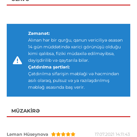
Zəmanət:
Alınan hər bir qurğu, qanun vericiliyə əsasən
14 gün müddətində xarici görünüşü olduğu
kimi qalıbsa, fiziki müdaxilə edilməyibsə,
dəyişdirilib və qaytarıla bilər.
Çatdırılma şərtləri:
Çatdırılma sifarişin məbləği və həcmindən
asılı olaraq, pulsuz və ya razılaşdırılmış
məbləğ əsasında baş verir.
MÜZAKIRƏ
Ləman Hüseynova
17.07.2021 14:11:43