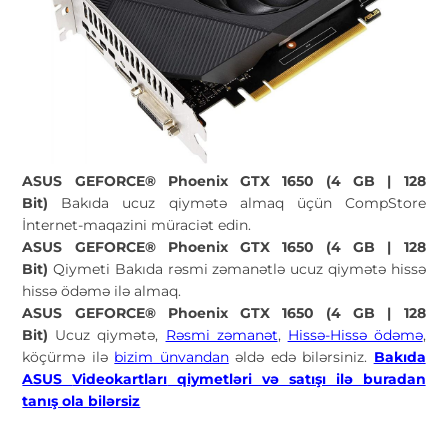
ASUS GEFORCE® Phoenix GTX 1650 (4 GB | 128
Bit)
Bakıda ucuz qiymətə almaq üçün CompStore
İnternet-maqazini müraciət edin.
ASUS GEFORCE® Phoenix GTX 1650 (4 GB | 128
Bit)
Qiymeti Bakıda rəsmi zəmanətlə ucuz qiymətə hissə
hissə ödəmə ilə almaq.
ASUS GEFORCE® Phoenix GTX 1650 (4 GB | 128
Bit)
Ucuz qiymətə,
Rəsmi zəmanət
,
Hissə-Hissə ödəmə
,
köçürmə ilə
bizim ünvandan
əldə edə bilərsiniz.
Bakıda
ASUS
Videokartları
qiymetləri və satışı ilə buradan
tanış ola bilərsiz