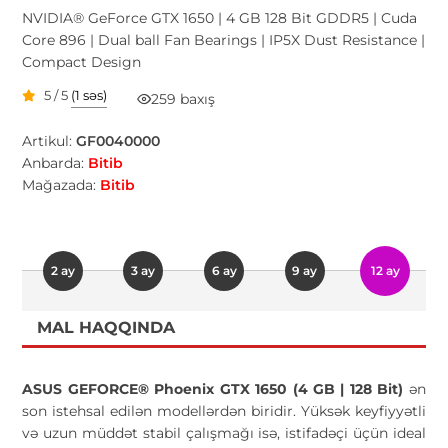
NVIDIA® GeForce GTX 1650 | 4 GB 128 Bit GDDR5 | Cuda
Core 896 | Dual ball Fan Bearings | IP5X Dust Resistance |
Compact Design
5 / 5
(1 səs)
259 baxış
Artikul:
GF0040000
Anbarda:
Bitib
Mağazada:
Bitib
2 ay
3 ay
6 ay
9 ay
12 ay
MAL HAQQINDA
ASUS GEFORCE® Phoenix GTX 1650 (4 GB | 128 Bit)
ən
son istehsal edilən modellərdən biridir. Yüksək keyfiyyətli
və uzun müddət stabil çalışmağı isə, istifadəçi üçün ideal