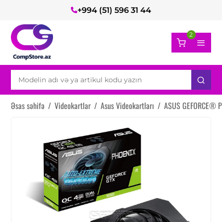
+994 (51) 596 31 44
2
Əsas səhifə
/
Videokartlar
/
Asus Videokartları
/
ASUS GEFORCE® Pho