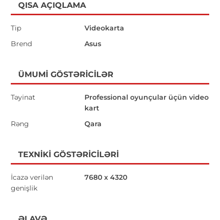
QISA AÇIQLAMA
Tip
Videokarta
Brend
Asus
ÜMUMI GÖSTƏRICILƏR
Təyinat
Professional oyunçular üçün video
kart
Rəng
Qara
TEXNIKI GÖSTƏRICILƏRI
İcazə verilən
7680 x 4320
genişlik
ƏLAVƏ