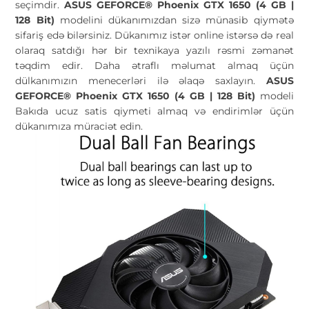
seçimdir.
ASUS GEFORCE® Phoenix GTX 1650 (4 GB |
128 Bit)
modelini dükanımızdan sizə münasib qiymətə
sifariş edə bilərsiniz. Dükanımız istər online istərsə də real
olaraq satdığı hər bir texnikaya yazılı rəsmi zəmanət
təqdim edir. Daha ətraflı məlumat almaq üçün
dülkanımızın menecerləri ilə əlaqə saxlayın.
ASUS
GEFORCE® Phoenix GTX 1650 (4 GB | 128 Bit)
modeli
Bakıda ucuz satis qiymeti almaq və endirimlər üçün
dükanımıza müraciət edin.