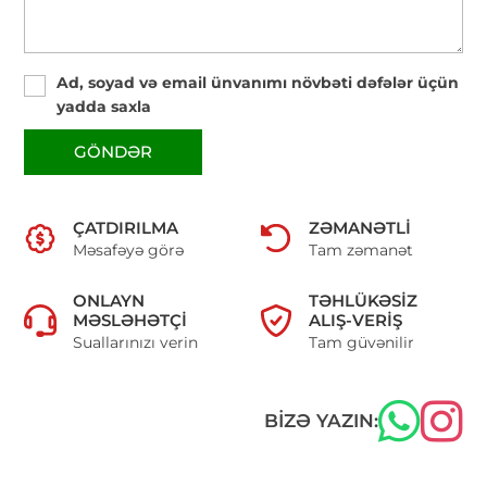
Ad, soyad və email ünvanımı növbəti dəfələr üçün
yadda saxla
GÖNDƏR
ÇATDIRILMA
ZƏMANƏTLI
Məsafəyə görə
Tam zəmanət
ONLAYN
TƏHLÜKƏSIZ
MƏSLƏHƏTÇI
ALIŞ-VERIŞ
Suallarınızı verin
Tam güvənilir
BIZƏ YAZIN: