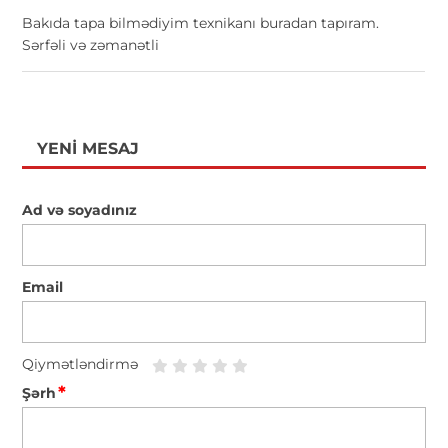
Bakıda tapa bilmədiyim texnikanı buradan tapıram.
Sərfəli və zəmanətli
YENI MESAJ
Ad və soyadınız
Email
Qiymətləndirmə
*
Şərh