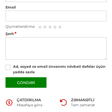
Email
Qiymətləndirmə
*
Şərh
Ad, soyad və email ünvanımı növbəti dəfələr üçün
yadda saxla
GÖNDƏR
ÇATDIRILMA
ZƏMANƏTLI
Məsafəyə görə
Tam zəmanət