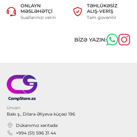
ONLAYN
TƏHLÜKƏSIZ
MƏSLƏHƏTÇI
ALIŞ-VERIŞ
Suallarınızı verin
Tam güvənilir
BIZƏ YAZIN:
Ünvan:
Bakı ş., Dilarə Əliyeva küçəsi 196
Dükanımız xəritədə
+994 (51) 596 31 44