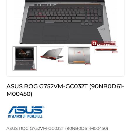
ASUS ROG G752VM-GC032T (90NB0D61-
M00450)
ASUS ROG G752VM-GC032T (90NB0D61-M00450)