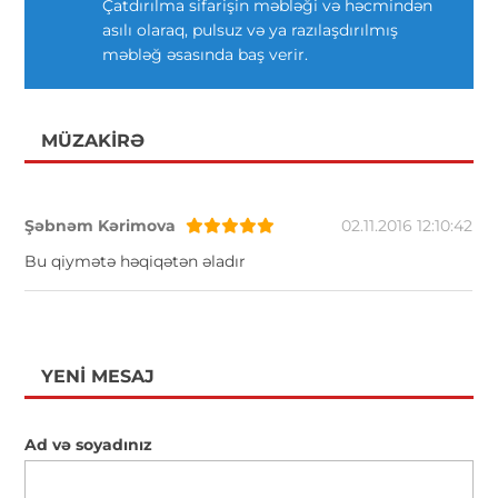
Çatdırılma sifarişin məbləği və həcmindən
asılı olaraq, pulsuz və ya razılaşdırılmış
məbləğ əsasında baş verir.
MÜZAKIRƏ
Şəbnəm Kərimova
02.11.2016 12:10:42
Bu qiymətə həqiqətən əladır
YENI MESAJ
Ad və soyadınız