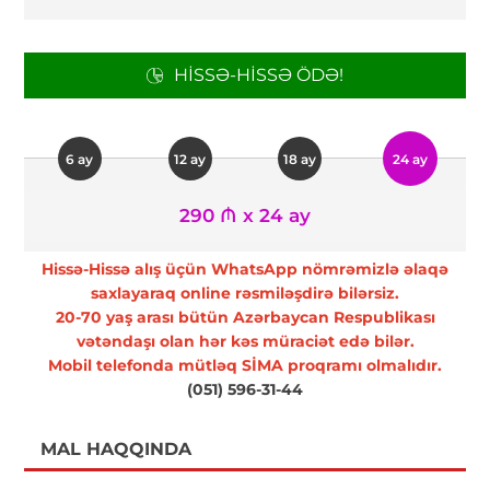
HISSƏ-HISSƏ ÖDƏ!
6 ay
12 ay
18 ay
24 ay
290 ₼ x 24 ay
Hissə-Hissə alış üçün WhatsApp nömrəmizlə əlaqə
saxlayaraq online rəsmiləşdirə bilərsiz.
20-70 yaş arası bütün Azərbaycan Respublikası
vətəndaşı olan hər kəs müraciət edə bilər.
Mobil telefonda mütləq SİMA proqramı olmalıdır.
(051) 596-31-44
MAL HAQQINDA