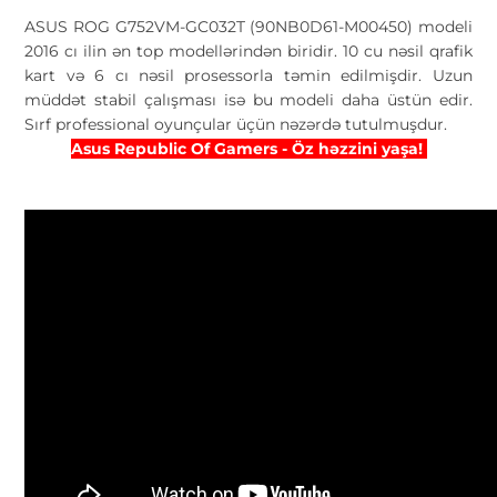
ASUS ROG G752VM-GC032T (90NB0D61-M00450) modeli
2016 cı ilin ən top modellərindən biridir. 10 cu nəsil qrafik
kart və 6 cı nəsil prosessorla təmin edilmişdir. Uzun
müddət stabil çalışması isə bu modeli daha üstün edir.
Sırf professional oyunçular üçün nəzərdə tutulmuşdur.
Asus Republic Of Gamers - Öz həzzini yaşa!