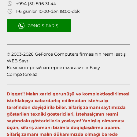
+994 (51) 596 31 44
1-6 günlər 10:00-dən 18:00-dək
ZƏNG SIFARIŞI
© 2003-2026 GeForce Computers firmasının rəsmi satış
WEB Saytı
Компьютерный интернет-магазин в Баку
CompStore.az
Diqqət!! Malın xarici gorunüşü və komplektləşdirilməsi
istehlakçıya xəbərdarlıq edilmədən istehsalçı
tərəfindən dəyişdirilə bilər. Sifariş zamanı saytımızda
göstərilən texniki göstəriciləri, İstehsalçının rəsmi
saytındakı göstəricilərlə yoxlayın! Yanlışlıq olmaması
üçün, sifariş zamanı bizimlə dəqiqləşdirmə aparın.
Sifariş zamanı malın dükanımızda olmağı barədə