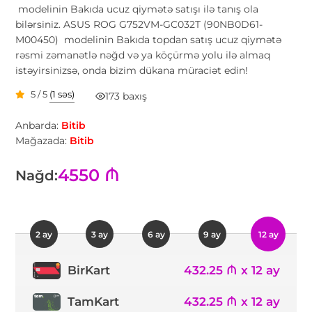
modelinin Bakıda ucuz qiymətə satışı ilə tanış ola
bilərsiniz. ASUS ROG G752VM-GC032T (90NB0D61-
M00450) modelinin Bakıda topdan satış ucuz qiymətə
rəsmi zəmanətlə nəğd və ya köçürmə yolu ilə almaq
istəyirsinizsə, onda bizim dükana müraciət edin!
5 / 5
(1 səs)
173 baxış
Anbarda:
Bitib
Mağazada:
Bitib
4550 ₼
Nağd:
2 ay
3 ay
6 ay
9 ay
12 ay
432.25 ₼ x 12 ay
BirKart
TamKart
432.25 ₼ x 12 ay