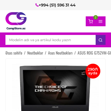
+994 (51) 596 31 44
2
Əsas səhifə
/
Noutbuklar
/
Asus Noutbukları
/
ASUS ROG G752VM-G
290₼
ayda