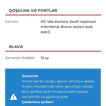
QOŞULMA VƏ PORTLAR
Kamera
HD Veb-Kamera daxili rəqəmsal
mikrofonla (Kənar səsləri izolə
edici)
ƏLAVƏ
Zəmanət Müddəti
12 ay
Zəmanət:
Alınan hər bir qurğu, qanun vericiliyə əsasən
14 gün müddətində xarici görünüşü olduğu
kimi qalıbsa, fiziki müdaxilə edilməyibsə,
dəyişdirilib və qaytarıla bilər.
Çatdırılma şərtləri: