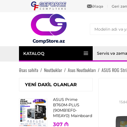
Əlaqə
Geri zə
KATALOQ
Servis və zəm
Əsas səhifə
/
Noutbuklar
/
Asus Noutbukları
/
ASUS ROG Str
YENI DAXIL OLANLAR
ASUS Prime
B760M-PLUS
(90MB1EF0-
M1EAY0) Mainboard
307
₼