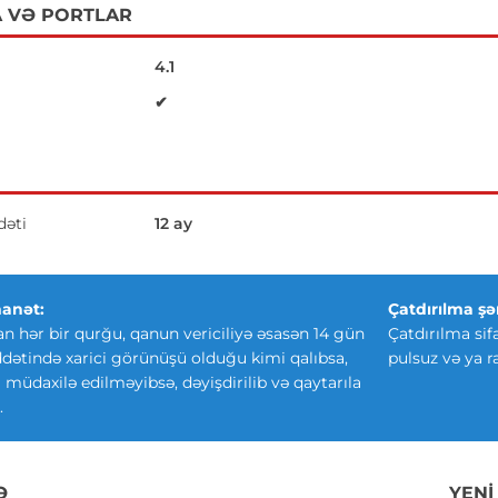
 VƏ PORTLAR
4.1
✔
əti
12 ay
anət:
Çatdırılma şər
an hər bir qurğu, qanun vericiliyə əsasən 14 gün
Çatdırılma sif
ətində xarici görünüşü olduğu kimi qalıbsa,
pulsuz və ya r
ki müdaxilə edilməyibsə, dəyişdirilib və qaytarıla
.
Ə
YENI