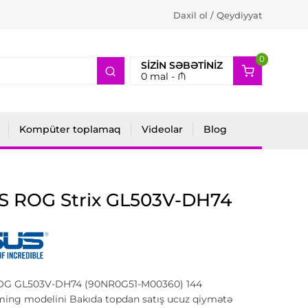
Daxil ol / Qeydiyyat
0
2
SIZIN SƏBƏTINIZ
0
mal -
₼
Kompüter toplamaq
Videolar
Blog
S ROG Strix GL503V-DH74
G GL503V-DH74 (90NR0G51-M00360) 144
ing modelini Bakıda topdan satış ucuz qiymətə