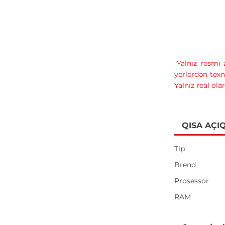
"Yalnız rəsmi
yerlərdən texn
Yalnız real ola
QISA AÇI
Tip
Brend
Prosessor
RAM