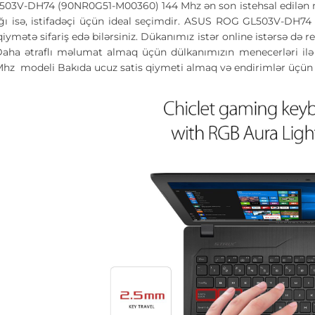
3V-DH74 (90NR0G51-M00360) 144 Mhz ən son istehsal edilən mod
ağı isə, istifadəçi üçün ideal seçimdir. ASUS ROG GL503V-DH
iymətə sifariş edə bilərsiniz. Dükanımız istər online istərsə də r
Daha ətraflı məlumat almaq üçün dülkanımızın menecerləri i
hz modeli Bakıda ucuz satis qiymeti almaq və endirimlər üçün