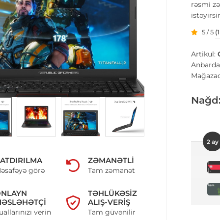
rəsmi z
istəyirs
5 / 5
(
Artikul:
Anbarda
Mağazad
Nağd
2 ay
ATDIRILMA
ZƏMANƏTLI
əsafəyə görə
Tam zəmanət
ONLAYN
TƏHLÜKƏSIZ
ƏSLƏHƏTÇI
ALIŞ-VERIŞ
uallarınızı verin
Tam güvənilir