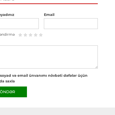
oyadınız
Email
əndirmə
 soyad və email ünvanımı növbəti dəfələr üçün
da saxla
ÖNDƏR