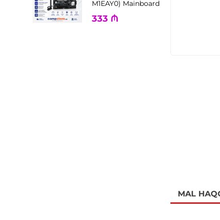
M1EAY0) Mainboard
333
₼
MAL HAQ