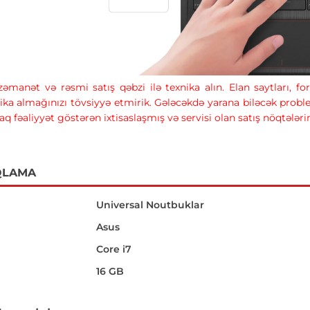
 zəmanət və rəsmi satış qəbzi ilə texnika alın. Elan saytları, 
ika almağınızı tövsiyyə etmirik. Gələcəkdə yarana biləcək prob
raq fəaliyyət göstərən ixtisaslaşmış və servisi olan satış nöqtələr
QLAMA
Universal Noutbuklar
Asus
Core i7
16 GB