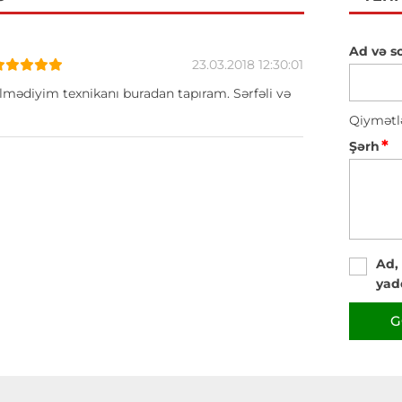
Ad və s
23.03.2018 12:30:01
lmədiyim texnikanı buradan tapıram. Sərfəli və
Qiymətl
*
Şərh
Ad,
yad
G