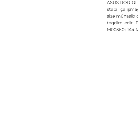
ASUS ROG GL50
stabil çalışm
sizə münasib q
təqdim edir. 
M00360) 144 M