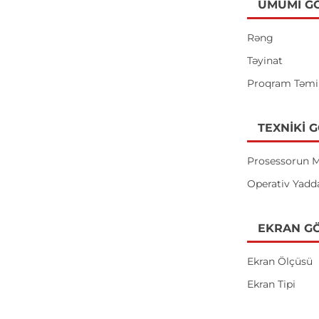
ÜMUMI G
Rəng
Təyinat
Proqram Təmi
TEXNIKI 
Prosessorun M
Operativ Yadd
EKRAN GÖ
Ekran Ölçüsü
Ekran Tipi