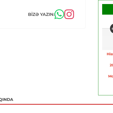
BIZƏ YAZIN:
His
2
Mo
QINDA