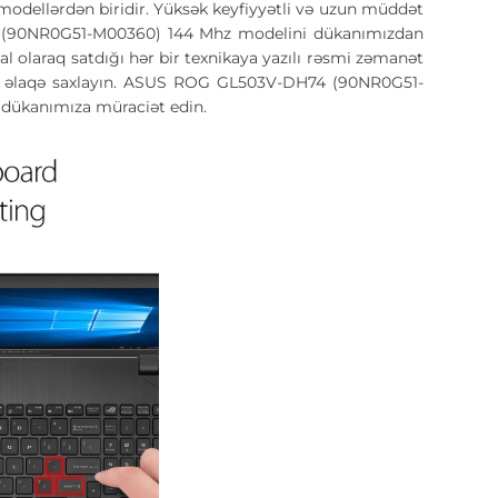
ellərdən biridir. Yüksək keyfiyyətli və uzun müddət
74 (90NR0G51-M00360) 144 Mhz modelini dükanımızdan
eal olaraq satdığı hər bir texnikaya yazılı rəsmi zəmanət
lə əlaqə saxlayın. ASUS ROG GL503V-DH74 (90NR0G51-
 dükanımıza müraciət edin.