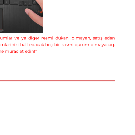
forumlar və ya digər rəsmi dükanı olmayan, satış edən
lemlərinizi həll edəcək heç bir rəsmi qurum olmayacaq.
inə müraciət edin!"