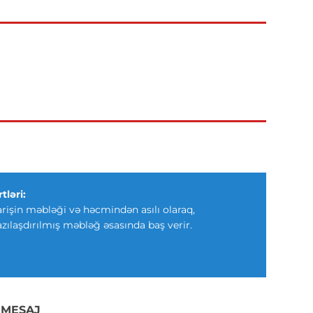
tləri:
arişin məbləği və həcmindən asılı olaraq,
azılaşdırılmış məbləğ əsasında baş verir.
 MESAJ