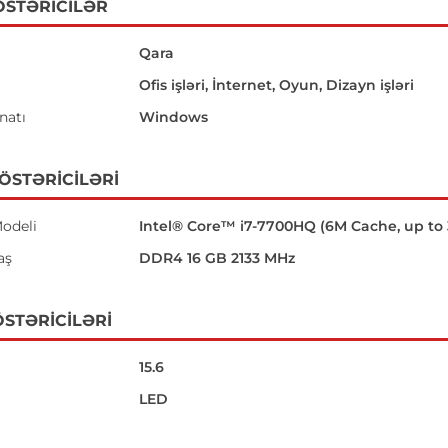
ÖSTƏRICILƏR
Qara
Ofis işləri, İnternet, Oyun, Dizayn işləri
natı
Windows
GÖSTƏRICILƏRI
odeli
Intel® Core™ i7-7700HQ (6M Cache, up to 
aş
DDR4 16 GB 2133 MHz
STƏRICILƏRI
15.6
LED