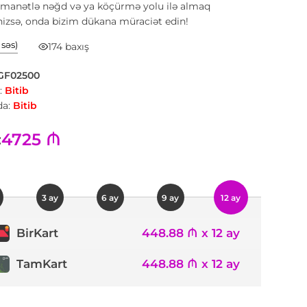
əmanətlə nəğd və ya köçürmə yolu ilə almaq
inizsə, onda bizim dükana müraciət edin!
1 səs)
174 baxış
GF02500
:
Bitib
a:
Bitib
4725 ₼
:
3 ay
6 ay
9 ay
12 ay
448.88 ₼ x 12 ay
BirKart
TamKart
448.88 ₼ x 12 ay