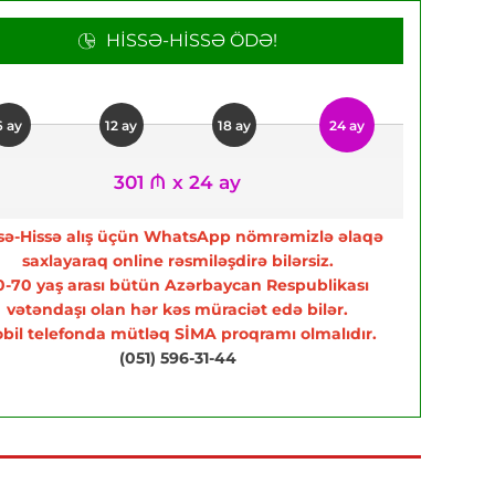
HISSƏ-HISSƏ ÖDƏ!
6 ay
12 ay
18 ay
24 ay
301 ₼ x 24 ay
sə-Hissə alış üçün WhatsApp nömrəmizlə əlaqə
saxlayaraq online rəsmiləşdirə bilərsiz.
0-70 yaş arası bütün Azərbaycan Respublikası
vətəndaşı olan hər kəs müraciət edə bilər.
bil telefonda mütləq SİMA proqramı olmalıdır.
(051) 596-31-44