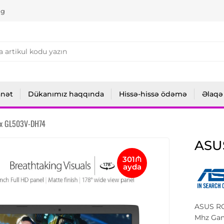
ng
anət
Dükanımız haqqında
Hissə-hissə ödəmə
Əlaqə
ix GL503V-DH74
ASU
301₼
ayda
ASUS RO
Mhz Gam