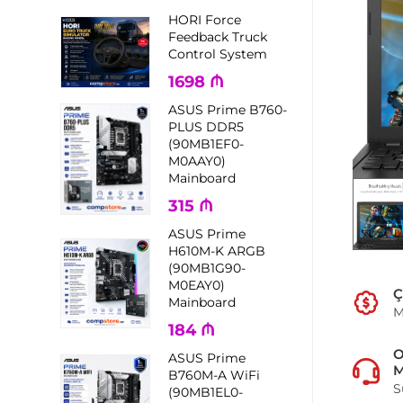
HORI Force
Feedback Truck
Control System
1698
₼
ASUS Prime B760-
PLUS DDR5
(90MB1EF0-
M0AAY0)
Mainboard
315
₼
ASUS Prime
H610M-K ARGB
(90MB1G90-
M0EAY0)
Ç
Mainboard
M
184
₼
ASUS Prime
M
B760M-A WiFi
S
(90MB1EL0-