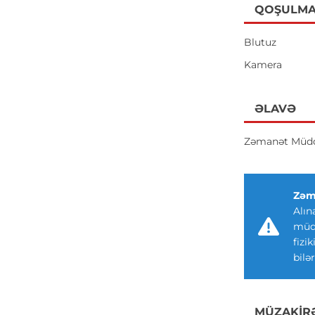
QOŞULMA
Blutuz
Kamera
ƏLAVƏ
Zəmanət Müdd
Zəm
Alın
müdd
fizi
bilər
MÜZAKIR