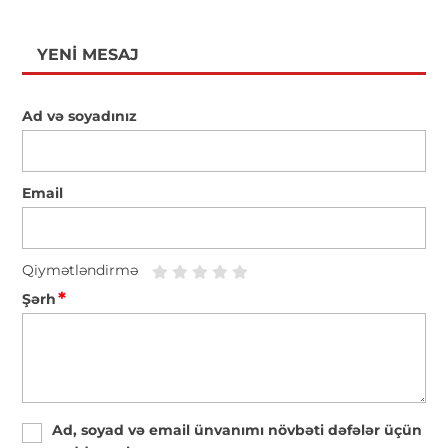
YENI MESAJ
Ad və soyadınız
Email
Qiymətləndirmə
*
Şərh
Ad, soyad və email ünvanımı növbəti dəfələr üçün