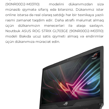
(90NR00D2-M03110) modelini dükanımızdan sizə
münasib qiymətə sifariş edə bilərsiniz. Dükanımız istər
online istərsə də real olaraq satdığı hər bir texnikaya yazılı
rəsmi zəmanət təqdim edir. Daha ətraflı məlumat almaq
üçün dülkanımızın menecerləri ilə əlaqə saxlayın.
Noutbuk ASUS ROG STRIX GL703GE (90NR00D2-M03110)
modeli Bakıda ucuz satis qiymeti almaq və endirimlər
üçün dükanımıza müraciət edin.