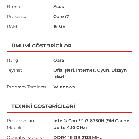
Brend
Asus
Prosessor
Core i7
RAM
16 GB
ÜMUMI GÖSTƏRICILƏR
Rəng
Qara
Təyinat
Ofis işləri, İnternet, Oyun, Dizayn
işləri
Proqram Təminatı
Windows
TEXNIKI GÖSTƏRICILƏRI
Prosessorun
Intel® Core™ i7-8750H (9M Cache,
Modeli
up to 4.10 GHz)
Operativ Yaddaş
DDR4 16 GB 2133 MHz