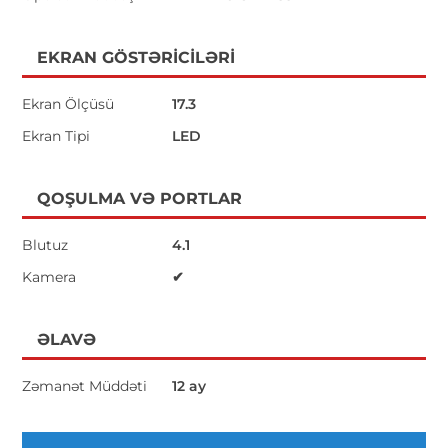
EKRAN GÖSTƏRICILƏRI
Ekran Ölçüsü
17.3
Ekran Tipi
LED
QOŞULMA VƏ PORTLAR
Blutuz
4.1
Kamera
✔
ƏLAVƏ
Zəmanət Müddəti
12 ay