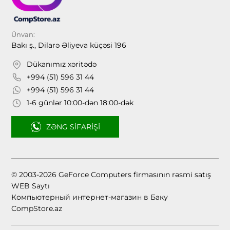
Ünvan:
Bakı ş., Dilarə Əliyeva küçəsi 196
Dükanımız xəritədə
+994 (51) 596 31 44
+994 (51) 596 31 44
1-6 günlər 10:00-dən 18:00-dək
ZƏNG SIFARIŞI
© 2003-2026 GeForce Computers firmasının rəsmi satış
WEB Saytı
Компьютерный интернет-магазин в Баку
CompStore.az