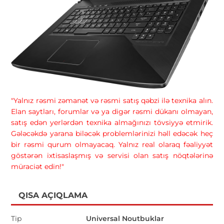
"Yalnız rəsmi zəmanət və rəsmi satış qəbzi ilə texnika alın.
Elan saytları, forumlar və ya digər rəsmi dükanı olmayan,
satış edən yerlərdən texnika almağınızı tövsiyyə etmirik.
Gələcəkdə yarana biləcək problemlərinizi həll edəcək heç
bir rəsmi qurum olmayacaq. Yalnız real olaraq fəaliyyət
göstərən ixtisaslaşmış və servisi olan satış nöqtələrinə
müraciət edin!"
QISA AÇIQLAMA
Tip
Universal Noutbuklar