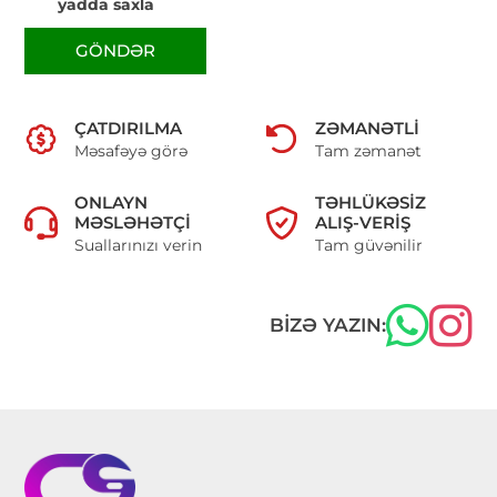
yadda saxla
GÖNDƏR
ÇATDIRILMA
ZƏMANƏTLI
Məsafəyə görə
Tam zəmanət
ONLAYN
TƏHLÜKƏSIZ
MƏSLƏHƏTÇI
ALIŞ-VERIŞ
Suallarınızı verin
Tam güvənilir
BIZƏ YAZIN: