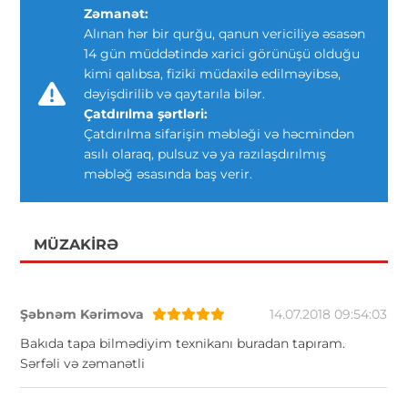
Zəmanət:
Alınan hər bir qurğu, qanun vericiliyə əsasən
14 gün müddətində xarici görünüşü olduğu
kimi qalıbsa, fiziki müdaxilə edilməyibsə,
dəyişdirilib və qaytarıla bilər.
Çatdırılma şərtləri:
Çatdırılma sifarişin məbləği və həcmindən
asılı olaraq, pulsuz və ya razılaşdırılmış
məbləğ əsasında baş verir.
MÜZAKIRƏ
Şəbnəm Kərimova
14.07.2018 09:54:03
Bakıda tapa bilmədiyim texnikanı buradan tapıram.
Sərfəli və zəmanətli