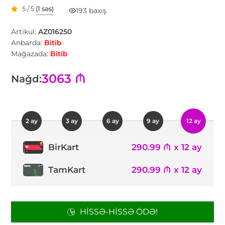
5 / 5
(1 səs)
193 baxış
Artikul:
AZ016250
Anbarda:
Bitib
Mağazada:
Bitib
3063 ₼
Nağd:
2 ay
3 ay
6 ay
9 ay
12 ay
290.99 ₼ x 12 ay
BirKart
TamKart
290.99 ₼ x 12 ay
HISSƏ-HISSƏ ÖDƏ!