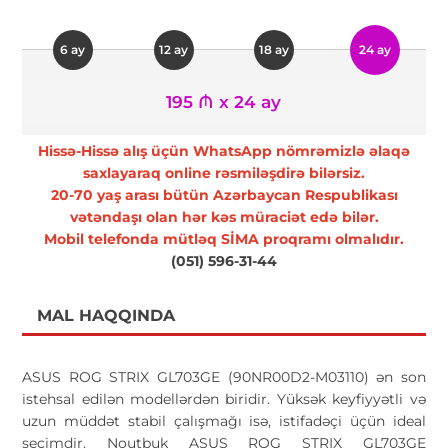
6 ay
12 ay
18 ay
24 ay
195 ₼ x 24 ay
Hissə-Hissə alış üçün WhatsApp nömrəmizlə əlaqə
saxlayaraq online rəsmiləşdirə bilərsiz.
20-70 yaş arası bütün Azərbaycan Respublikası
vətəndaşı olan hər kəs müraciət edə bilər.
Mobil telefonda mütləq SİMA proqramı olmalıdır.
(051) 596-31-44
MAL HAQQINDA
ASUS ROG STRIX GL703GE (90NR00D2-M03110) ən son
istehsal edilən modellərdən biridir. Yüksək keyfiyyətli və
uzun müddət stabil çalışmağı isə, istifadəçi üçün ideal
seçimdir. Noutbuk ASUS ROG STRIX GL703GE