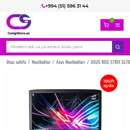
+994 (51) 596 31 44
2
Əsas səhifə
/
Noutbuklar
/
Asus Noutbukları
/
ASUS ROG STRIX GL7
195₼
ayda