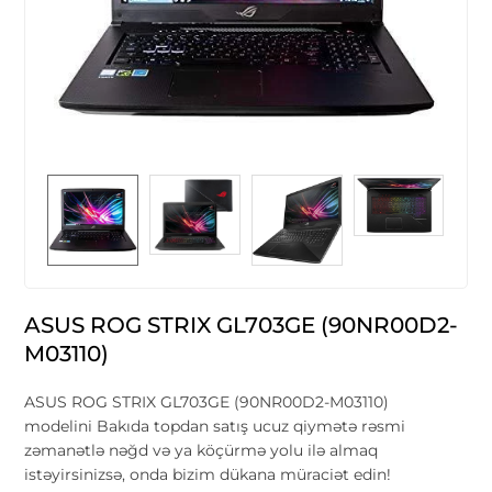
ASUS ROG STRIX GL703GE (90NR00D2-
M03110)
ASUS ROG STRIX GL703GE (90NR00D2-M03110)
modelini Bakıda topdan satış ucuz qiymətə rəsmi
zəmanətlə nəğd və ya köçürmə yolu ilə almaq
istəyirsinizsə, onda bizim dükana müraciət edin!