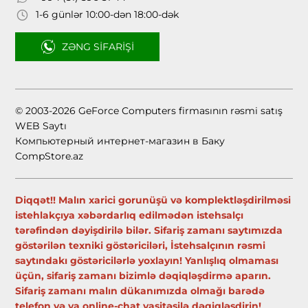
1-6 günlər 10:00-dən 18:00-dək
ZƏNG SIFARIŞI
© 2003-2026 GeForce Computers firmasının rəsmi satış
WEB Saytı
Компьютерный интернет-магазин в Баку
CompStore.az
Diqqət!! Malın xarici gorunüşü və komplektləşdirilməsi
istehlakçıya xəbərdarlıq edilmədən istehsalçı
tərəfindən dəyişdirilə bilər. Sifariş zamanı saytımızda
göstərilən texniki göstəriciləri, İstehsalçının rəsmi
saytındakı göstəricilərlə yoxlayın! Yanlışlıq olmaması
üçün, sifariş zamanı bizimlə dəqiqləşdirmə aparın.
Sifariş zamanı malın dükanımızda olmağı barədə
telefon və ya online-chat vasitəsilə dəqiqləşdirin!