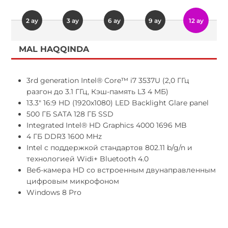
2 ay
3 ay
6 ay
9 ay
12 ay
MAL HAQQINDA
3rd generation Intel® Core™ i7 3537U (2,0 ГГц
разгон до 3.1 ГГц, Кэш-память L3 4 МБ)
13.3" 16:9 HD (1920x1080) LED Backlight Glare panel
500 ГБ SATA 128 ГБ SSD
Integrated Intel® HD Graphics 4000 1696 MB
4 ГБ DDR3 1600 MHz
Intel с поддержкой стандартов 802.11 b/g/n и
технологией Widi+ Bluetooth 4.0
Веб-камера HD со встроенным двунаправленным
цифровым микрофоном
Windows 8 Pro