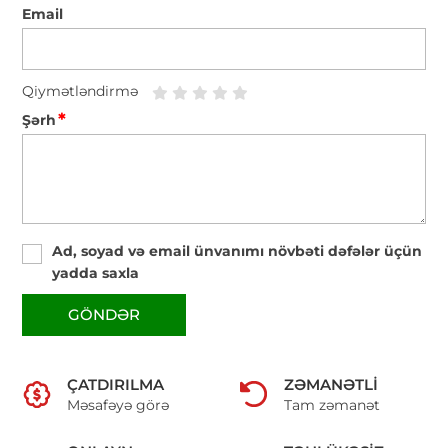
Email
Qiymətləndirmə
*
Şərh
Ad, soyad və email ünvanımı növbəti dəfələr üçün
yadda saxla
GÖNDƏR
ÇATDIRILMA
ZƏMANƏTLI
Məsafəyə görə
Tam zəmanət