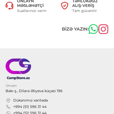
ONLAYN
TƏHLÜKƏSIZ
MƏSLƏHƏTÇI
ALIŞ-VERIŞ
Suallarınızı verin
Tam güvənilir
BIZƏ YAZIN:
Ünvan:
Bakı ş., Dilarə Əliyeva küçəsi 196
Dükanımız xəritədə
+994 (51) 596 31 44
+994 (51) 596 31 44