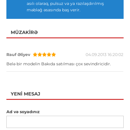
asılı olaraq, pulsuz və ya razılaşdırılmış
məbləğ əsasında baş verir.
MÜZAKIRƏ
Rauf Əliyev
04.09.2013 16:20:02
Belə bir modelin Bakıda satılması çox sevindiricidir.
YENI MESAJ
Ad və soyadınız