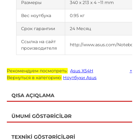
Размеры
340 x 213 x 4 ~11 mm
Вес ноутбука
0.95 кг
Срок гарантии
24 Месяц
Ссылка на сайт
http://www.asus.com/Notebook
производителя
Рекомендуем посмотреть:
Asus X54H
+
Вернуться в категорию:
Ноутбуки Asus
QISA AÇIQLAMA
ÜMUMI GÖSTƏRICILƏR
TEXNIKI GÖSTƏRICILƏRI