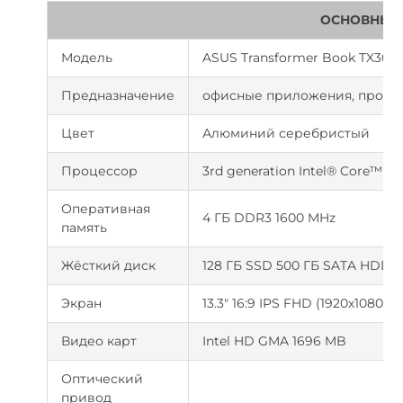
ОСНОВНЫЕ
Модель
ASUS Transformer Book TX300
Предназначение
офисные приложения, просм
Цвет
Алюминий серебристый
Процессор
3rd generation Intel® Core™ i7 
Оперативная
4 ГБ DDR3 1600 MHz
память
Жёсткий диск
128 ГБ SSD 500 ГБ SATA HDD
Экран
13.3" 16:9 IPS FHD (1920x1080) G
Видео карт
Intel HD GMA 1696 MB
Оптический
привод