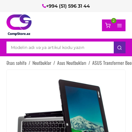
+994 (51) 596 31 44
2
Əsas səhifə
/
Noutbuklar
/
Asus Noutbukları
/
ASUS Transformer Bo