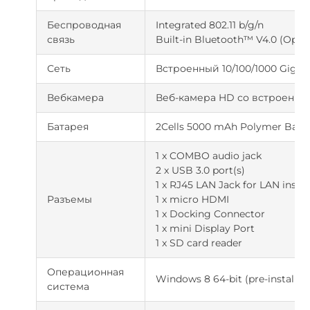
Беспроводная
Integrated 802.11 b/g/n
связь
Built-in Bluetooth™ V4.0 (Optio
Сеть
Встроенный 10/100/1000 Gigabi
Вебкамера
Веб-камера HD со встроенн
Батарея
2Cells 5000 mAh Polymer Batt
1 x COMBO audio jack
2 x USB 3.0 port(s)
1 x RJ45 LAN Jack for LAN inser
Разъемы
1 x micro HDMI
1 x Docking Connector
1 x mini Display Port
1 x SD card reader
Операционная
Windows 8 64-bit (pre-installed
система