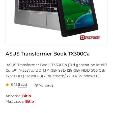
ASUS Transformer Book TX300Ca
ASUS Transformer Book TX300Ca (3rd generation Intel®
Core™ i7-3537U/ DDR3 4 GB/ SSD 128 GB/ HDD 500 GB/
13.3" FHD (1920x1080) / Bluetooth/ Wi-Fi/ Windows 8)
5 / 5
(1 səs)
176 baxış
Anbarda:
Bitib
Mağazada:
Bitib