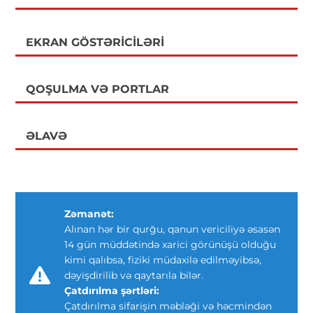
EKRAN GÖSTƏRICILƏRI
QOŞULMA VƏ PORTLAR
ƏLAVƏ
Zəmanət:
Alınan hər bir qurğu, qanun vericiliyə əsasən
14 gün müddətində xarici görünüşü olduğu
kimi qalıbsa, fiziki müdaxilə edilməyibsə,
dəyişdirilib və qaytarıla bilər.
Çatdırılma şərtləri:
Çatdırılma sifarişin məbləği və həcmindən