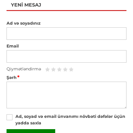
YENI MESAJ
Ad və soyadınız
Email
Qiymətləndirmə
*
Şərh
Ad, soyad və email ünvanımı növbəti dəfələr üçün
yadda saxla