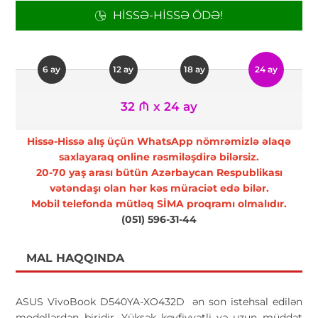
HISSƏ-HISSƏ ÖDƏ!
6 ay
12 ay
18 ay
24 ay
32 ₼ x 24 ay
Hissə-Hissə alış üçün WhatsApp nömrəmizlə əlaqə
saxlayaraq online rəsmiləşdirə bilərsiz.
20-70 yaş arası bütün Azərbaycan Respublikası
vətəndaşı olan hər kəs müraciət edə bilər.
Mobil telefonda mütləq SİMA proqramı olmalıdır.
(051) 596-31-44
MAL HAQQINDA
ASUS VivoBook D540YA-XO432D ən son istehsal edilən
modellərdən biridir. Yüksək keyfiyyətli və uzun müddət