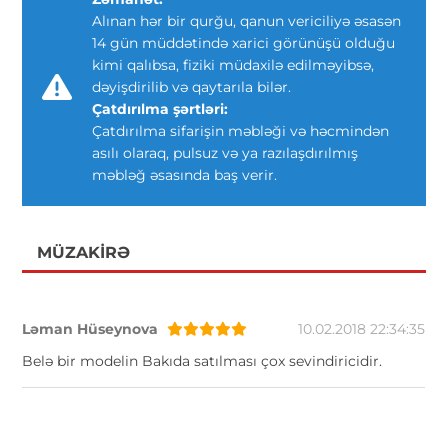
Alınan hər bir qurğu, qanun vericiliyə əsasən
14 gün müddətində xarici görünüşü olduğu
kimi qalıbsa, fiziki müdaxilə edilməyibsə,
dəyişdirilib və qaytarıla bilər.
Çatdırılma şərtləri:
Çatdırılma sifarişin məbləği və həcmindən
asılı olaraq, pulsuz və ya razılaşdırılmış
məbləğ əsasında baş verir.
MÜZAKIRƏ
Ləman Hüseynova
10.02.2018 22:34:35
Belə bir modelin Bakıda satılması çox sevindiricidir.