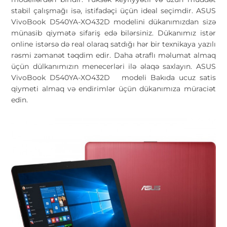
stabil çalışmağı isə, istifadəçi üçün ideal seçimdir. ASUS
VivoBook D540YA-XO432D modelini dükanımızdan sizə
münasib qiymətə sifariş edə bilərsiniz. Dükanımız istər
online istərsə də real olaraq satdığı hər bir texnikaya yazılı
rəsmi zəmanət təqdim edir. Daha ətraflı məlumat almaq
üçün dülkanımızın menecerləri ilə əlaqə saxlayın. ASUS
VivoBook D540YA-XO432D modeli Bakıda ucuz satis
qiymeti almaq və endirimlər üçün dükanımıza müraciət
edin.