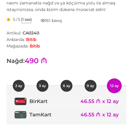
rəsmi zəmanətlə nəğd və ya köçürmə yolu ilə almaq
istəyirsinizsə, onda bizim dükana müraciət edin!
5 / 5
(1 səs)
161 baxış
Artikul:
CA0240
Anbarda:
Bitib
Mağazada:
Bitib
490 ₼
Nağd:
2 ay
3 ay
6 ay
9 ay
12 ay
46.55 ₼ x 12 ay
BirKart
TamKart
46.55 ₼ x 12 ay