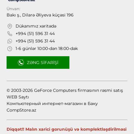
Ünvan:
Bakı ş., Dilarə Əliyeva küçəsi 196
Dükanımız xəritədə
+994 (51) 596 31 44
+994 (51) 596 31 44
1-6 günlər 10:00-dən 18:00-dək
ZƏNG SIFARIŞI
© 2003-2026 GeForce Computers firmasının rəsmi satış
WEB Saytı
Компьютерный интернет-магазин в Баку
CompStore.az
Diqqət!! Malın xarici gorunüşü və komplektləşdirilməsi