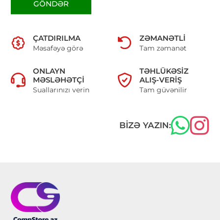
GÖNDƏR
ÇATDIRILMA
ZƏMANƏTLI
Məsafəyə görə
Tam zəmanət
ONLAYN
TƏHLÜKƏSIZ
MƏSLƏHƏTÇI
ALIŞ-VERIŞ
Suallarınızı verin
Tam güvənilir
BIZƏ YAZIN: