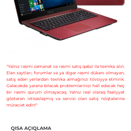
"Yalnız rəsmi zəmanət və rəsmi satış qəbzi ilə texnika alın.
Elan saytları, forumlar və ya digər rəsmi dükanı olmayan,
satış edən yerlərdən texnika almağınızı tövsiyyə etmirik.
Gələcəkdə yarana biləcək problemlərinizi həll edəcək heç
bir rəsmi qurum olmayacaq. Yalnız real olaraq fəaliyyət
göstərən ixtisaslaşmış və servisi olan satış nöqtələrinə
müraciət edin!"
QISA AÇIQLAMA