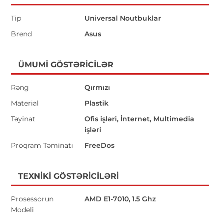
Tip
Universal Noutbuklar
Brend
Asus
ÜMUMI GÖSTƏRICILƏR
Rəng
Qırmızı
Material
Plastik
Təyinat
Ofis işləri, İnternet, Multimedia
işləri
Proqram Təminatı
FreeDos
TEXNIKI GÖSTƏRICILƏRI
Prosessorun
AMD E1-7010, 1.5 Ghz
Modeli