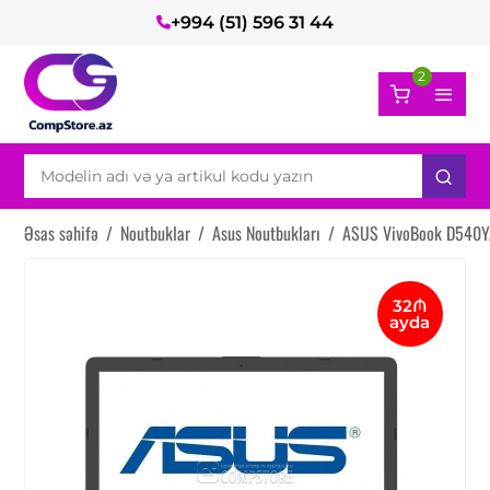
+994 (51) 596 31 44
2
Əsas səhifə
/
Noutbuklar
/
Asus Noutbukları
/
ASUS VivoBook D540
32₼
ayda