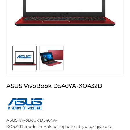
ASUS VivoBook D540YA-XO432D
ASUS VivoBook D540YA-
XO432D modelini Bakıda topdan satış ucuz qiymətə