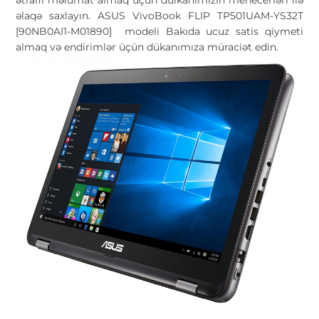
əlaqə saxlayın. ASUS VivoBook FLIP TP501UAM-YS32T
[90NB0AI1-M01890] modeli Bakıda ucuz satis qiymeti
almaq və endirimlər üçün dükanımıza müraciət edin.