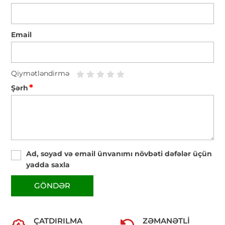
Email
Qiymətləndirmə
*
Şərh
Ad, soyad və email ünvanımı növbəti dəfələr üçün
yadda saxla
GÖNDƏR
ÇATDIRILMA
ZƏMANƏTLI