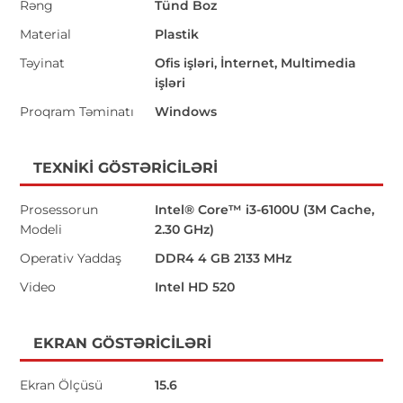
Rəng
Tünd Boz
Material
Plastik
Təyinat
Ofis işləri, İnternet, Multimedia
işləri
Proqram Təminatı
Windows
TEXNIKI GÖSTƏRICILƏRI
Prosessorun
Intel® Core™ i3-6100U (3M Cache,
Modeli
2.30 GHz)
Operativ Yaddaş
DDR4 4 GB 2133 MHz
Video
Intel HD 520
EKRAN GÖSTƏRICILƏRI
Ekran Ölçüsü
15.6