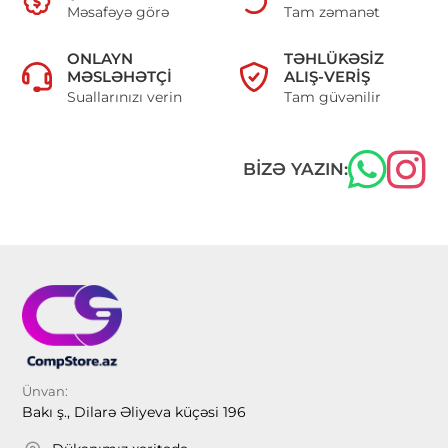
Məsafəyə görə
Tam zəmanət
ONLAYN
TƏHLÜKƏSIZ
MƏSLƏHƏTÇI
ALIŞ-VERIŞ
Suallarınızı verin
Tam güvənilir
BIZƏ YAZIN:
Ünvan:
Bakı ş., Dilarə Əliyeva küçəsi 196