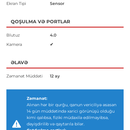
Ekran Tipi
Sensor
QOŞULMA VƏ PORTLAR
Blutuz
4.0
Kamera
✔
ƏLAVƏ
Zəmanət Müddəti
12 ay
Zəmanət:
Alınan hər bir qurğu, qanun vericiliyə əsasən
14 gün müddətində xarici görünüşü olduğu
kimi qalıbsa, fiziki müdaxilə edilməyibsə,
dəyişdirilib və qaytarıla bilər.