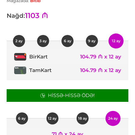
Mağazada:
Bitib
1103 ₼
Nağd:
2 ay
3 ay
6 ay
9 ay
12 ay
104.79 ₼ x 12 ay
BirKart
TamKart
104.79 ₼ x 12 ay
HISSƏ-HISSƏ ÖDƏ!
6 ay
12 ay
18 ay
24 ay
71 ₼ x 24 ay