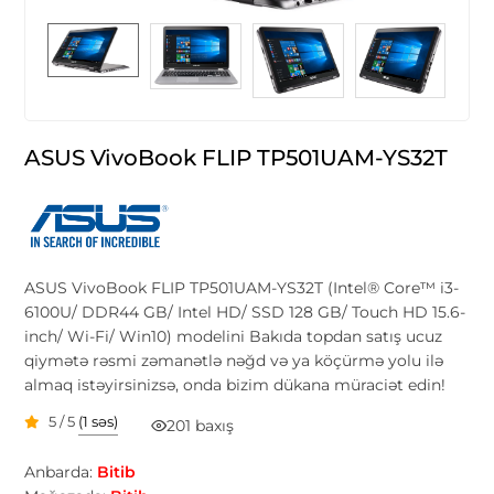
ASUS VivoBook FLIP TP501UAM-YS32T
ASUS VivoBook FLIP TP501UAM-YS32T (Intel® Core™ i3-
6100U/ DDR44 GB/ Intel HD/ SSD 128 GB/ Touch HD 15.6-
inch/ Wi-Fi/ Win10) modelini Bakıda topdan satış ucuz
qiymətə rəsmi zəmanətlə nəğd və ya köçürmə yolu ilə
almaq istəyirsinizsə, onda bizim dükana müraciət edin!
5 / 5
(1 səs)
201 baxış
Anbarda:
Bitib