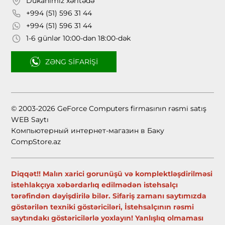
Dükanımız xəritədə
+994 (51) 596 31 44
+994 (51) 596 31 44
1-6 günlər 10:00-dən 18:00-dək
ZƏNG SIFARIŞI
© 2003-2026 GeForce Computers firmasının rəsmi satış
WEB Saytı
Компьютерный интернет-магазин в Баку
CompStore.az
Diqqət!! Malın xarici gorunüşü və komplektləşdirilməsi
istehlakçıya xəbərdarlıq edilmədən istehsalçı
tərəfindən dəyişdirilə bilər. Sifariş zamanı saytımızda
göstərilən texniki göstəriciləri, İstehsalçının rəsmi
saytındakı göstəricilərlə yoxlayın! Yanlışlıq olmaması