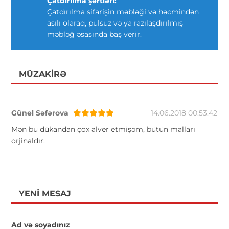
Çatdırılma şərtləri:
Çatdırılma sifarişin məbləği və həcmindən
asılı olaraq, pulsuz və ya razılaşdırılmış
məbləğ əsasında baş verir.
MÜZAKIRƏ
Günel Səfərova
14.06.2018 00:53:42
Mən bu dükandan çox alver etmişəm, bütün malları
orjinaldır.
YENI MESAJ
Ad və soyadınız