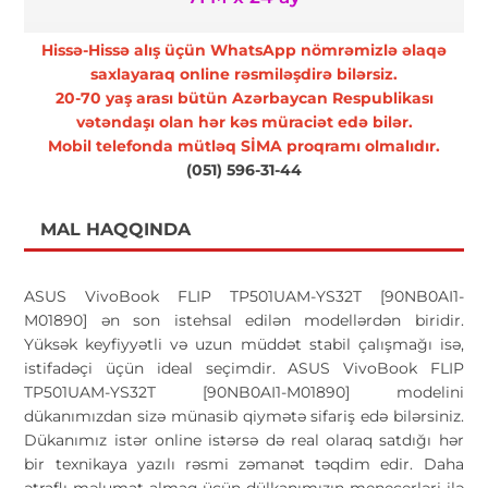
Hissə-Hissə alış üçün WhatsApp nömrəmizlə əlaqə
saxlayaraq online rəsmiləşdirə bilərsiz.
20-70 yaş arası bütün Azərbaycan Respublikası
vətəndaşı olan hər kəs müraciət edə bilər.
Mobil telefonda mütləq SİMA proqramı olmalıdır.
(051) 596-31-44
MAL HAQQINDA
ASUS VivoBook FLIP TP501UAM-YS32T [90NB0AI1-
M01890] ən son istehsal edilən modellərdən biridir.
Yüksək keyfiyyətli və uzun müddət stabil çalışmağı isə,
istifadəçi üçün ideal seçimdir. ASUS VivoBook FLIP
TP501UAM-YS32T [90NB0AI1-M01890] modelini
dükanımızdan sizə münasib qiymətə sifariş edə bilərsiniz.
Dükanımız istər online istərsə də real olaraq satdığı hər
bir texnikaya yazılı rəsmi zəmanət təqdim edir. Daha
ətraflı məlumat almaq üçün dülkanımızın menecerləri ilə