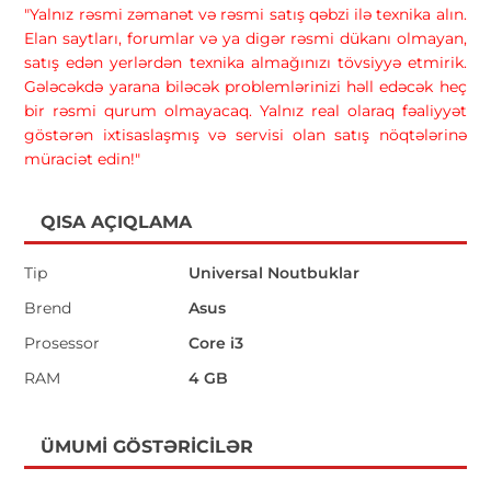
"Yalnız rəsmi zəmanət və rəsmi satış qəbzi ilə texnika alın.
Elan saytları, forumlar və ya digər rəsmi dükanı olmayan,
satış edən yerlərdən texnika almağınızı tövsiyyə etmirik.
Gələcəkdə yarana biləcək problemlərinizi həll edəcək heç
bir rəsmi qurum olmayacaq. Yalnız real olaraq fəaliyyət
göstərən ixtisaslaşmış və servisi olan satış nöqtələrinə
müraciət edin!"
QISA AÇIQLAMA
Tip
Universal Noutbuklar
Brend
Asus
Prosessor
Core i3
RAM
4 GB
ÜMUMI GÖSTƏRICILƏR