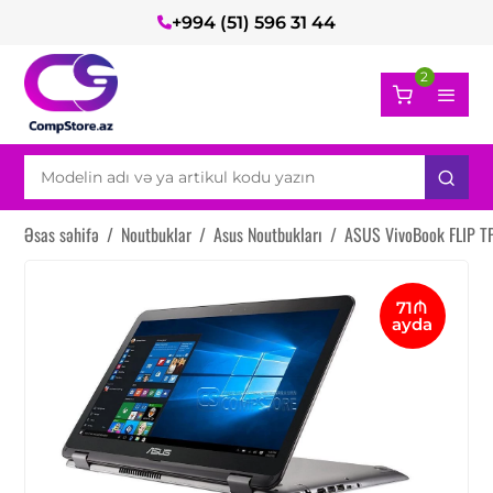
+994 (51) 596 31 44
2
Əsas səhifə
/
Noutbuklar
/
Asus Noutbukları
/
ASUS VivoBook FLIP 
71₼
ayda