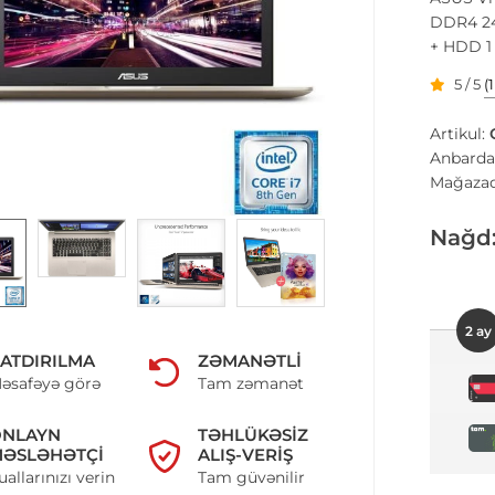
DDR4 24
+ HDD 1 
5 / 5
(
Artikul:
Anbarda
Mağazad
Nağd
2 ay
ATDIRILMA
ZƏMANƏTLI
əsafəyə görə
Tam zəmanət
ONLAYN
TƏHLÜKƏSIZ
ƏSLƏHƏTÇI
ALIŞ-VERIŞ
uallarınızı verin
Tam güvənilir