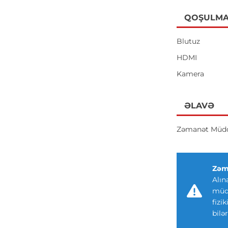
QOŞULMA
Blutuz
HDMI
Kamera
ƏLAVƏ
Zəmanət Müdd
Zəm
Alın
müdd
fizi
bilər