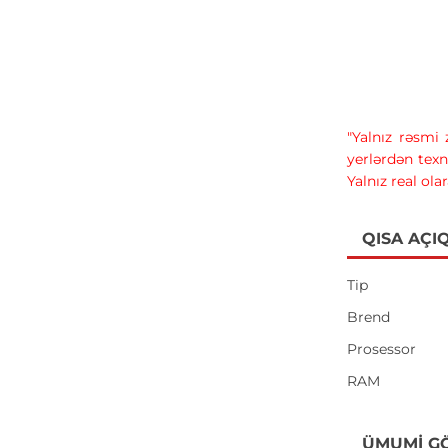
"Yalnız rəsmi
yerlərdən texn
Yalnız real ola
QISA AÇI
Tip
Brend
Prosessor
RAM
ÜMUMI G