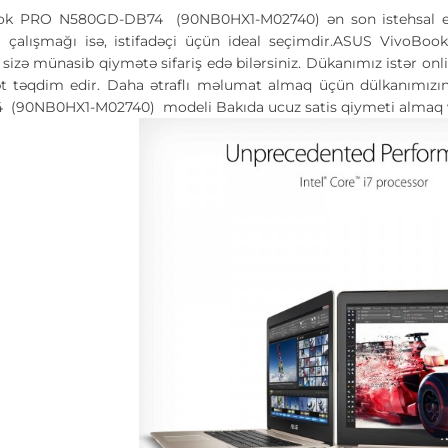
k PRO N580GD-DB74 (90NB0HX1-M02740) ən son istehsal edilə
l çalışmağı isə, istifadəçi üçün ideal seçimdir.ASUS Viv
izə münasib qiymətə sifariş edə bilərsiniz. Dükanımız istər online
 təqdim edir. Daha ətraflı məlumat almaq üçün dülkanımızın
90NB0HX1-M02740) modeli Bakıda ucuz satis qiymeti almaq və