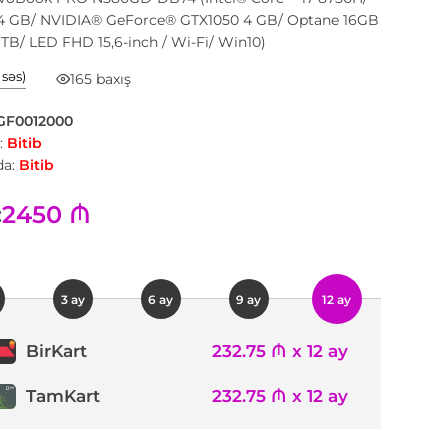
 GB/ NVIDIA® GeForce® GTX1050 4 GB/ Optane 16GB
TB/ LED FHD 15,6-inch / Wi-Fi/ Win10)
1 səs)
165 baxış
GF0012000
:
Bitib
a:
Bitib
2450 ₼
:
3 ay
6 ay
9 ay
12 ay
232.75 ₼ x 12 ay
BirKart
TamKart
232.75 ₼ x 12 ay