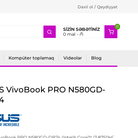
Daxil ol / Qeydiyyat
0
2
SIZIN SƏBƏTINIZ
0
mal -
₼
Kompüter toplamaq
Videolar
Blog
S VivoBook PRO N580GD-
4
voBook PRO N580GD-DB74 (Intel® Core™ i7-8750H/