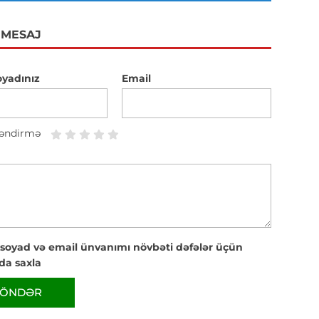
 MESAJ
oyadınız
Email
əndirmə
 soyad və email ünvanımı növbəti dəfələr üçün
da saxla
ÖNDƏR