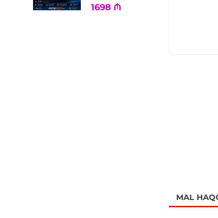
1698
₼
MAL HAQ