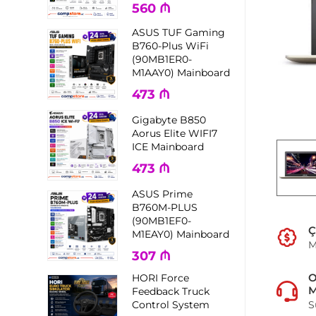
560
₼
ASUS TUF Gaming
B760-Plus WiFi
(90MB1ER0-
M1AAY0) Mainboard
473
₼
Gigabyte B850
Aorus Elite WIFI7
ICE Mainboard
473
₼
ASUS Prime
B760M-PLUS
(90MB1EF0-
Ç
M1EAY0) Mainboard
M
307
₼
HORI Force
M
Feedback Truck
Control System
S