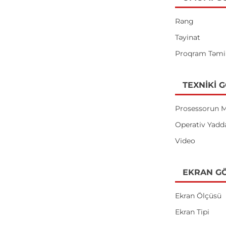
Rəng
Təyinat
Proqram Təmi
TEXNIKI 
Prosessorun M
Operativ Yadd
Video
EKRAN GÖ
Ekran Ölçüsü
Ekran Tipi