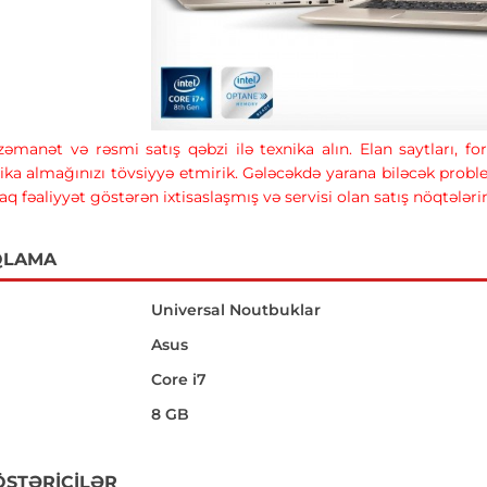
 zəmanət və rəsmi satış qəbzi ilə texnika alın. Elan saytları, 
ika almağınızı tövsiyyə etmirik. Gələcəkdə yarana biləcək prob
raq fəaliyyət göstərən ixtisaslaşmış və servisi olan satış nöqtələr
QLAMA
Universal Noutbuklar
Asus
Core i7
8 GB
ÖSTƏRICILƏR