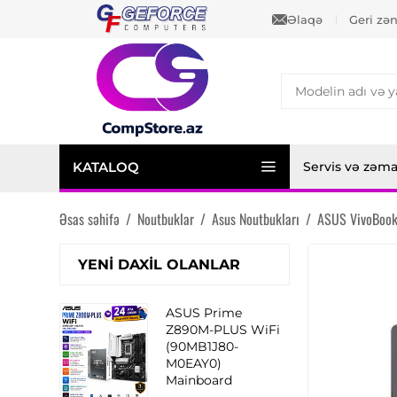
Əlaqə
Geri zə
KATALOQ
Servis və zəm
Əsas səhifə
/
Noutbuklar
/
Asus Noutbukları
/
ASUS VivoBoo
YENI DAXIL OLANLAR
ASUS Prime
Z890M-PLUS WiFi
(90MB1J80-
M0EAY0)
Mainboard