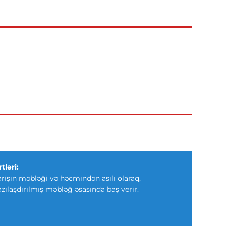
tləri:
arişin məbləği və həcmindən asılı olaraq,
azılaşdırılmış məbləğ əsasında baş verir.