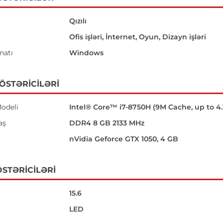
Qızılı
Ofis işləri, İnternet, Oyun, Dizayn işləri
natı
Windows
GÖSTƏRICILƏRI
odeli
Intel® Core™ i7-8750H (9M Cache, up to 4.
aş
DDR4 8 GB 2133 MHz
nVidia Geforce GTX 1050, 4 GB
STƏRICILƏRI
15.6
LED