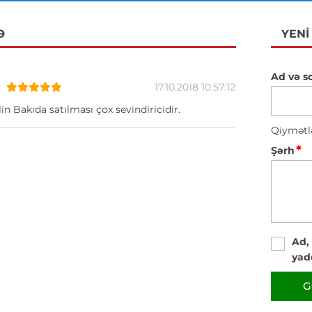
Ə
YENI
Ad və s
v
17.10.2018 10:57:12
in Bakıda satılması çox sevindiricidir.
Qiymətl
*
Şərh
Ad,
yad
G