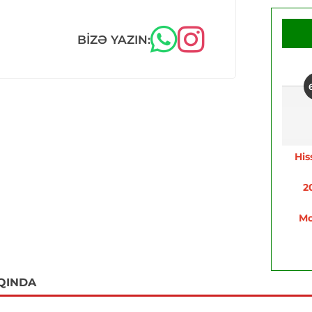
BIZƏ YAZIN:
His
2
Mo
QINDA