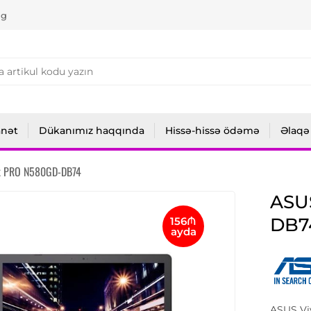
ng
anət
Dükanımız haqqında
Hissə-hissə ödəmə
Əlaqə
k PRO N580GD-DB74
ASU
DB7
156₼
ayda
ASUS Vi