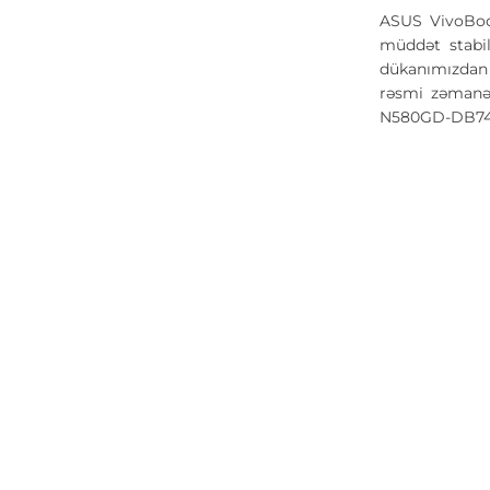
ASUS VivoBoo
müddət stabi
dükanımızdan s
rəsmi zəmanət
N580GD-DB74 (