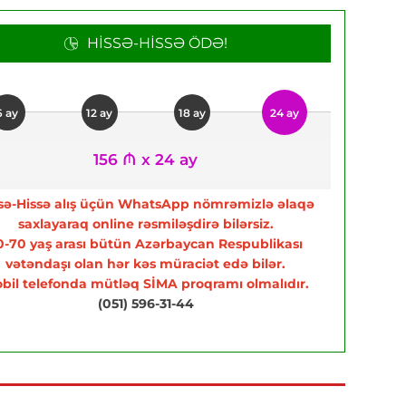
HISSƏ-HISSƏ ÖDƏ!
6 ay
12 ay
18 ay
24 ay
156 ₼ x 24 ay
sə-Hissə alış üçün WhatsApp nömrəmizlə əlaqə
saxlayaraq online rəsmiləşdirə bilərsiz.
0-70 yaş arası bütün Azərbaycan Respublikası
vətəndaşı olan hər kəs müraciət edə bilər.
bil telefonda mütləq SİMA proqramı olmalıdır.
(051) 596-31-44