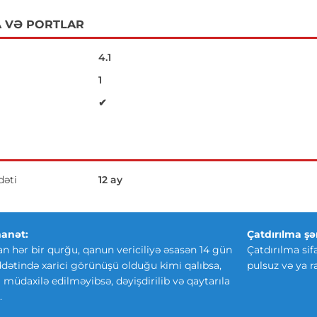
 VƏ PORTLAR
4.1
1
✔
əti
12 ay
anət:
Çatdırılma şər
an hər bir qurğu, qanun vericiliyə əsasən 14 gün
Çatdırılma sif
ətində xarici görünüşü olduğu kimi qalıbsa,
pulsuz və ya r
ki müdaxilə edilməyibsə, dəyişdirilib və qaytarıla
.