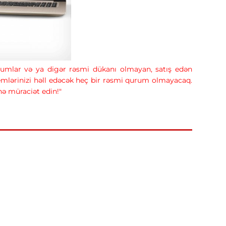
forumlar və ya digər rəsmi dükanı olmayan, satış edən
lemlərinizi həll edəcək heç bir rəsmi qurum olmayacaq.
inə müraciət edin!"