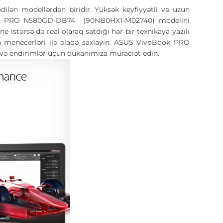
n modellərdən biridir. Yüksək keyfiyyətli və uzun
oBook PRO N580GD-DB74 (90NB0HX1-M02740) modelini
 istərsə də real olaraq satdığı hər bir texnikaya yazılı
 menecerləri ilə əlaqə saxlayın. ASUS VivoBook PRO
 endirimlər üçün dükanımıza müraciət edin.