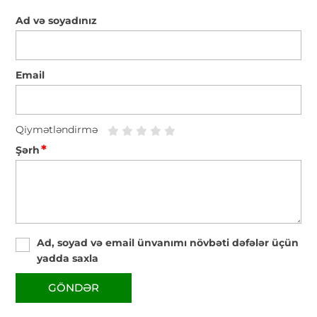
Ad və soyadınız
Email
Qiymətləndirmə
*
Şərh
Ad, soyad və email ünvanımı növbəti dəfələr üçün
yadda saxla
GÖNDƏR