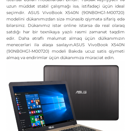
uzun müddət stabil çalışmağı isə, istifadəçi üçün ideal
seçimdir. ASUS VivoBook X540N (90NB0HG1-M00720)
modelini dükanımızdan sizə münasib qiymətə sifariş edə
bilərsiniz. Dükanımız istər online istərsə də real olaraq
satdığı hər bir texnikaya yazılı rəsmi zəmanət təqdim
edir. Daha ətraflı məlumat almaq üçün dülkanımızın
menecerləri ilə əlaqə saxlayın.ASUS VivoBook X540N
(90NB0HG1-M00720) modeli Bakıda ucuz satis qiymeti
almaq və endirimlər üçün dükanımıza müraciət edin.