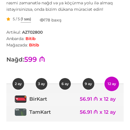
rəsmi zəmanətlə nəğd və ya köçürmə yolu ilə almaq
istəyirsinizsə, onda bizim dükana müraciət edin!
5 / 5
(1 səs)
178 baxış
Artikul:
AZT02800
Anbarda:
Bitib
Mağazada:
Bitib
599 ₼
Nağd:
2 ay
3 ay
6 ay
9 ay
12 ay
56.91 ₼ x 12 ay
BirKart
TamKart
56.91 ₼ x 12 ay