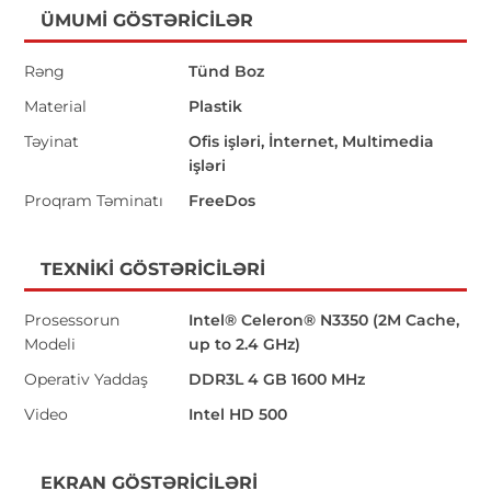
ÜMUMI GÖSTƏRICILƏR
Rəng
Tünd Boz
Material
Plastik
Təyinat
Ofis işləri, İnternet, Multimedia
işləri
Proqram Təminatı
FreeDos
TEXNIKI GÖSTƏRICILƏRI
Prosessorun
Intel® Celeron® N3350 (2M Cache,
Modeli
up to 2.4 GHz)
Operativ Yaddaş
DDR3L 4 GB 1600 MHz
Video
Intel HD 500
EKRAN GÖSTƏRICILƏRI