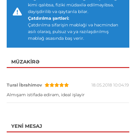
kimi qalıbsa, fiziki müdaxilə edilməyibsə,
dəyişdirilib və qaytarıla bilər.
Çatdırılma şərtləri:
Çatdırılma sifarişin məbləği və həcmindən
asılı olaraq, pulsuz və ya razılaşdırılmış
məbləğ əsasında baş verir.
MÜZAKIRƏ
Tural İbrahimov
18.05.2018 10:04:19
Almışam istifadə edirəm, ideal işləyir
YENI MESAJ