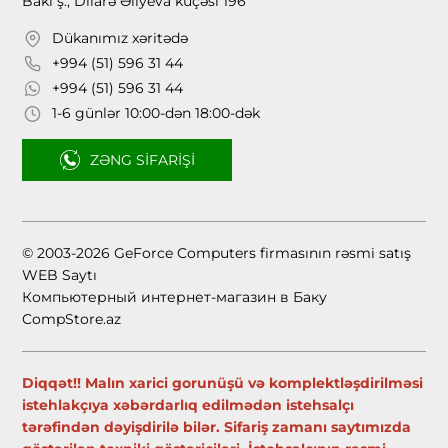
Bakı ş., Dilarə Əliyeva küçəsi 196
Dükanımız xəritədə
+994 (51) 596 31 44
+994 (51) 596 31 44
1-6 günlər 10:00-dən 18:00-dək
ZƏNG SIFARIŞI
© 2003-2026 GeForce Computers firmasının rəsmi satış
WEB Saytı
Компьютерный интернет-магазин в Баку
CompStore.az
Diqqət!! Malın xarici gorunüşü və komplektləşdirilməsi
istehlakçıya xəbərdarlıq edilmədən istehsalçı
tərəfindən dəyişdirilə bilər. Sifariş zamanı saytımızda