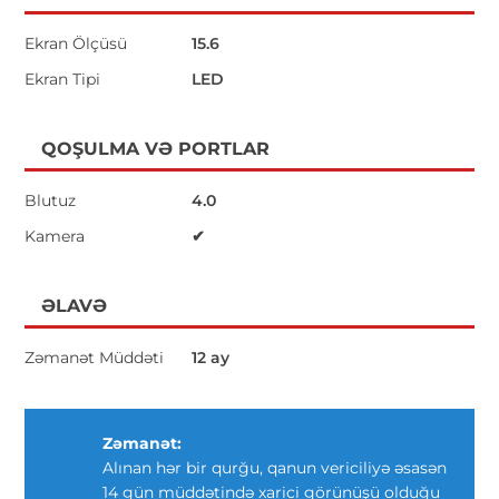
Ekran Ölçüsü
15.6
Ekran Tipi
LED
QOŞULMA VƏ PORTLAR
Blutuz
4.0
Kamera
✔
ƏLAVƏ
Zəmanət Müddəti
12 ay
Zəmanət:
Alınan hər bir qurğu, qanun vericiliyə əsasən
14 gün müddətində xarici görünüşü olduğu