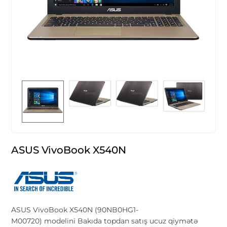
ASUS VivoBook X540N
ASUS VivoBook X540N (90NB0HG1-
M00720) modelini Bakıda topdan satış ucuz qiymətə