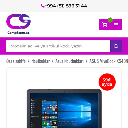
+994 (51) 596 31 44
2
Əsas səhifə
/
Noutbuklar
/
Asus Noutbukları
/
ASUS VivoBook X540
39₼
ayda