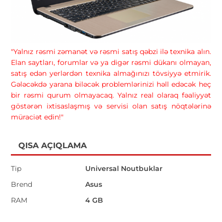
"Yalnız rəsmi zəmanət və rəsmi satış qəbzi ilə texnika alın.
Elan saytları, forumlar və ya digər rəsmi dükanı olmayan,
satış edən yerlərdən texnika almağınızı tövsiyyə etmirik.
Gələcəkdə yarana biləcək problemlərinizi həll edəcək heç
bir rəsmi qurum olmayacaq. Yalnız real olaraq fəaliyyət
göstərən ixtisaslaşmış və servisi olan satış nöqtələrinə
müraciət edin!"
QISA AÇIQLAMA
Tip
Universal Noutbuklar
Brend
Asus
RAM
4 GB