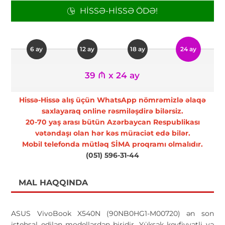
HISSƏ-HISSƏ ÖDƏ!
6 ay
12 ay
18 ay
24 ay
39 ₼ x 24 ay
Hissə-Hissə alış üçün WhatsApp nömrəmizlə əlaqə
saxlayaraq online rəsmiləşdirə bilərsiz.
20-70 yaş arası bütün Azərbaycan Respublikası
vətəndaşı olan hər kəs müraciət edə bilər.
Mobil telefonda mütləq SİMA proqramı olmalıdır.
(051) 596-31-44
MAL HAQQINDA
ASUS VivoBook X540N (90NB0HG1-M00720) ən son
istehsal edilən modellərdən biridir. Yüksək keyfiyyətli və