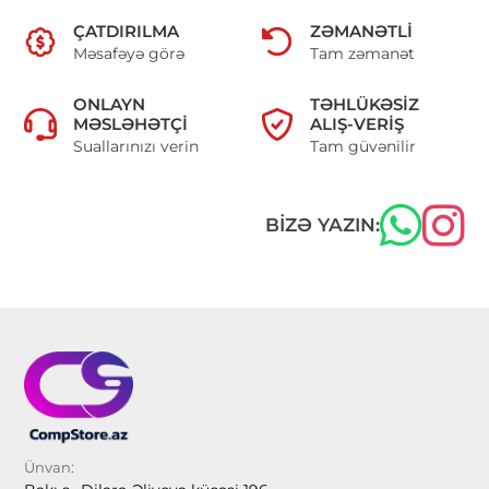
ÇATDIRILMA
ZƏMANƏTLI
Məsafəyə görə
Tam zəmanət
ONLAYN
TƏHLÜKƏSIZ
MƏSLƏHƏTÇI
ALIŞ-VERIŞ
Suallarınızı verin
Tam güvənilir
BIZƏ YAZIN:
Ünvan: