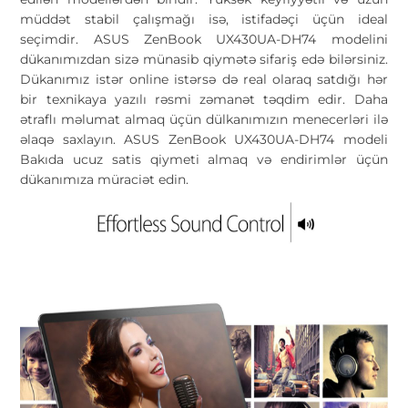
müddət stabil çalışmağı isə, istifadəçi üçün ideal
seçimdir. ASUS ZenBook UX430UA-DH74 modelini
dükanımızdan sizə münasib qiymətə sifariş edə bilərsiniz.
Dükanımız istər online istərsə də real olaraq satdığı hər
bir texnikaya yazılı rəsmi zəmanət təqdim edir. Daha
ətraflı məlumat almaq üçün dülkanımızın menecerləri ilə
əlaqə saxlayın. ASUS ZenBook UX430UA-DH74 modeli
Bakıda ucuz satis qiymeti almaq və endirimlər üçün
dükanımıza müraciət edin.