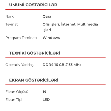
ÜMUMI GÖSTƏRICILƏR
Rəng
Qara
Təyinat
Ofis işləri, İnternet, Multimedia
işləri
Proqram Təminatı
Windows
TEXNIKI GÖSTƏRICILƏRI
Operativ Yaddaş
DDR4 16 GB 2133 MHz
EKRAN GÖSTƏRICILƏRI
Ekran Ölçüsü
14
Ekran Tipi
LED