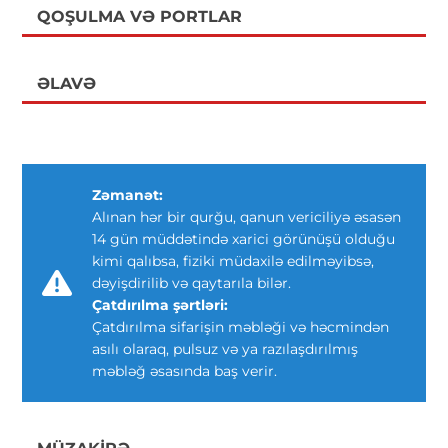
QOŞULMA VƏ PORTLAR
ƏLAVƏ
Zəmanət:
Alınan hər bir qurğu, qanun vericiliyə əsasən
14 gün müddətində xarici görünüşü olduğu
kimi qalıbsa, fiziki müdaxilə edilməyibsə,
dəyişdirilib və qaytarıla bilər.
Çatdırılma şərtləri:
Çatdırılma sifarişin məbləği və həcmindən
asılı olaraq, pulsuz və ya razılaşdırılmış
məbləğ əsasında baş verir.