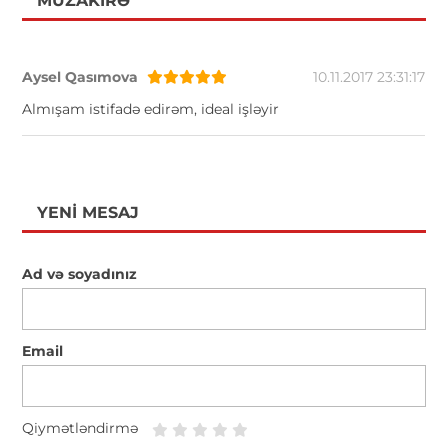
MÜZAKIRƏ
Aysel Qasımova
10.11.2017 23:31:17
Almışam istifadə edirəm, ideal işləyir
YENI MESAJ
Ad və soyadınız
Email
Qiymətləndirmə