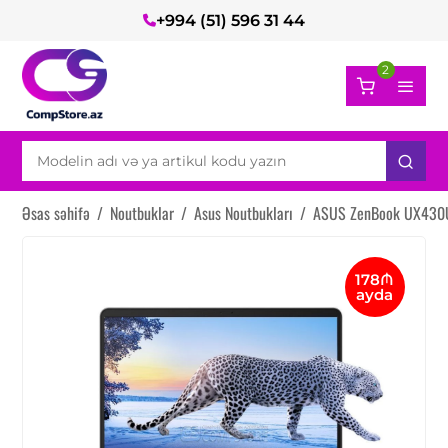
+994 (51) 596 31 44
2
Əsas səhifə
/
Noutbuklar
/
Asus Noutbukları
/
ASUS ZenBook UX430
178₼
ayda