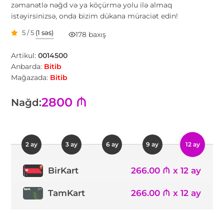
zəmanətlə nəğd və ya köçürmə yolu ilə almaq
istəyirsinizsə, onda bizim dükana müraciət edin!
5 / 5
(1 səs)
178 baxış
Artikul:
0014500
Anbarda:
Bitib
Mağazada:
Bitib
2800 ₼
Nağd:
2 ay
3 ay
6 ay
9 ay
12 ay
266.00 ₼ x 12 ay
BirKart
TamKart
266.00 ₼ x 12 ay