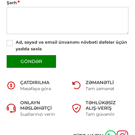
*
Şərh
Ad, soyad və email ünvanımı növbəti dəfələr üçün
yadda saxla
GÖNDƏR
ÇATDIRILMA
ZƏMANƏTLI
Məsafəyə görə
Tam zəmanət
ONLAYN
TƏHLÜKƏSIZ
MƏSLƏHƏTÇI
ALIŞ-VERIŞ
Suallarınızı verin
Tam güvənilir