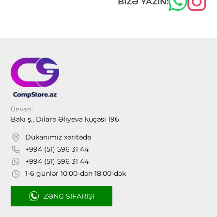
BIZƏ YAZIN:
Ünvan:
Bakı ş., Dilarə Əliyeva küçəsi 196
Dükanımız xəritədə
+994 (51) 596 31 44
+994 (51) 596 31 44
1-6 günlər 10:00-dən 18:00-dək
ZƏNG SIFARIŞI