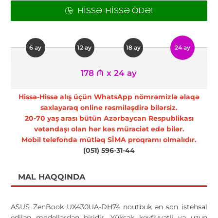
HISSƏ-HISSƏ ÖDƏ!
6 ay
12 ay
18 ay
24 ay
178 ₼ x 24 ay
Hissə-Hissə alış üçün WhatsApp nömrəmizlə əlaqə
saxlayaraq online rəsmiləşdirə bilərsiz.
20-70 yaş arası bütün Azərbaycan Respublikası
vətəndaşı olan hər kəs müraciət edə bilər.
Mobil telefonda mütləq SİMA proqramı olmalıdır.
(051) 596-31-44
MAL HAQQINDA
ASUS ZenBook UX430UA-DH74 noutbuk ən son istehsal
edilən modellərdən biridir. Yüksək keyfiyyətli və uzun