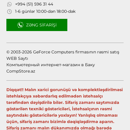
+994 (51) 596 31 44
1-6 günlər 10:00-dən 18:00-dək
ZƏNG SIFARIŞI
© 2003-2026 GeForce Computers firmasının rəsmi satış
WEB Saytı
Компьютерный интернет-магазин в Баку
CompStore.az
Diqqət!! Malın xarici gorunüşü və komplektləşdirilməsi
istehlakçıya xəbərdarlıq edilmədən istehsalçı
tərəfindən dəyişdirilə bilər. Sifariş zamanı saytımızda
göstərilən texniki göstəriciləri, İstehsalçının rəsmi
saytındakı göstəricilərlə yoxlayın! Yanlışlıq olmaması
üçün, sifariş zamanı bizimlə dəqiqləşdirmə aparın.
Sifariş zamanı malın dükanımızda olmağı barədə