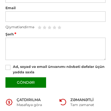
Email
Qiymətləndirmə
*
Şərh
Ad, soyad və email ünvanımı növbəti dəfələr üçün
yadda saxla
GÖNDƏR
ÇATDIRILMA
ZƏMANƏTLI
Məsafəyə görə
Tam zəmanət