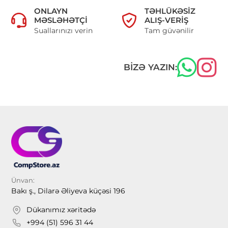
ONLAYN
TƏHLÜKƏSIZ
MƏSLƏHƏTÇI
ALIŞ-VERIŞ
Suallarınızı verin
Tam güvənilir
BIZƏ YAZIN:
Ünvan:
Bakı ş., Dilarə Əliyeva küçəsi 196
Dükanımız xəritədə
+994 (51) 596 31 44