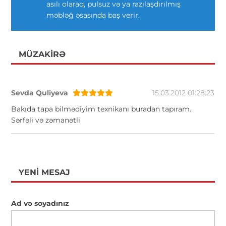
asılı olaraq, pulsuz və ya razılaşdırılmış
məbləğ əsasında baş verir.
MÜZAKIRƏ
Sevda Quliyeva
15.03.2012 01:28:23
Bakıda tapa bilmədiyim texnikanı buradan tapıram.
Sərfəli və zəmanətli
YENI MESAJ
Ad və soyadınız