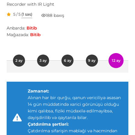
Recorder with IR Light
5 / 5
(1 səs)
188 baxış
Anbarda:
Bitib
Mağazada:
Bitib
2 ay
3 ay
6 ay
9 ay
12 ay
Zəmanət:
Alınan hər bir qurğu, qanun vericiliyə əsasən
14 gün müddətində xarici görünüşü olduğu
kimi qalıbsa, fiziki müdaxilə edilməyibsə,
dəyişdirilib və qaytarıla bilər.
Çatdırılma şərtləri:
Çatdırılma sifarişin məbləği və həcmindən