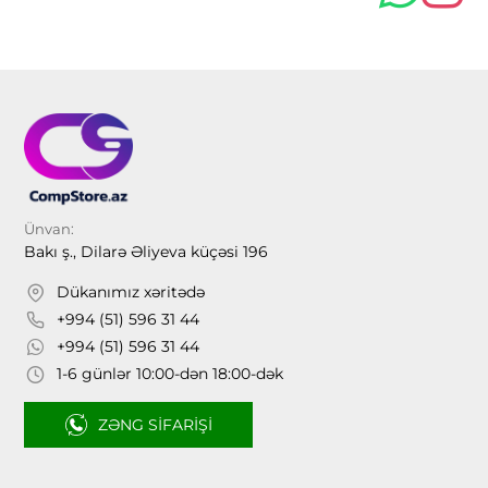
Ünvan:
Bakı ş., Dilarə Əliyeva küçəsi 196
Dükanımız xəritədə
+994 (51) 596 31 44
+994 (51) 596 31 44
1-6 günlər 10:00-dən 18:00-dək
ZƏNG SIFARIŞI