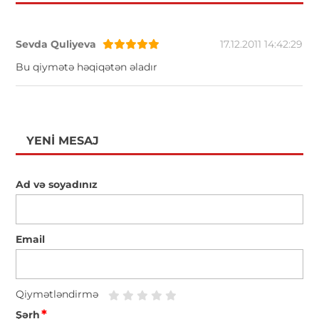
Sevda Quliyeva
17.12.2011 14:42:29
Bu qiymətə həqiqətən əladır
YENI MESAJ
Ad və soyadınız
Email
Qiymətləndirmə
*
Şərh