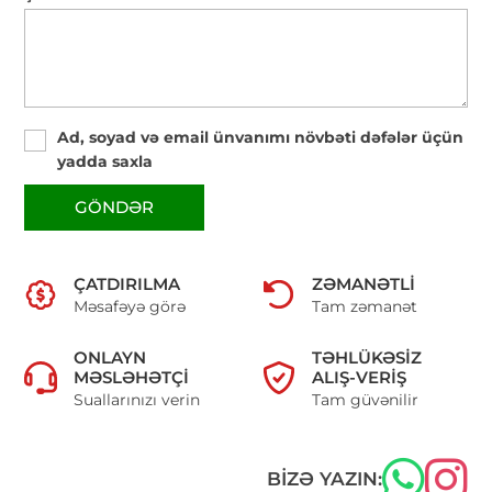
Ad, soyad və email ünvanımı növbəti dəfələr üçün
yadda saxla
GÖNDƏR
ÇATDIRILMA
ZƏMANƏTLI
Məsafəyə görə
Tam zəmanət
ONLAYN
TƏHLÜKƏSIZ
MƏSLƏHƏTÇI
ALIŞ-VERIŞ
Suallarınızı verin
Tam güvənilir
BIZƏ YAZIN: