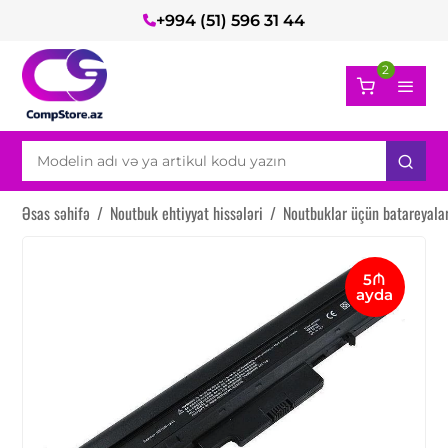
+994 (51) 596 31 44
2
Əsas səhifə
/
Noutbuk ehtiyyat hissələri
/
Noutbuklar üçün batareyala
5₼
ayda