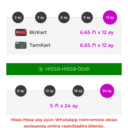
2 ay
3 ay
6 ay
9 ay
12 ay
6.65 ₼ x 12 ay
BirKart
TamKart
6.65 ₼ x 12 ay
HISSƏ-HISSƏ ÖDƏ!
6 ay
12 ay
18 ay
24 ay
5 ₼ x 24 ay
Hissə-Hissə alış üçün WhatsApp nömrəmizlə əlaqə
saxlayaraq online rəsmiləşdirə bilərsiz.