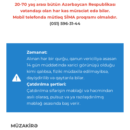
20-70 yaş arası bütün Azərbaycan Respublikası
vətəndaşı olan hər kəs müraciət edə bilər.
Mobil telefonda mütləq SİMA proqramı olmalıdır.
(051) 596-31-44
Zəmanət:
Alınan hər bir qurğu, qanun vericiliyə əsasən
14 gün müddətində xarici görünüşü olduğu
kimi qalıbsa, fiziki müdaxilə edilməyibsə,
dəyişdirilib və qaytarıla bilər.
Çatdırılma şərtləri:
Çatdırılma sifarişin məbləği və həcmindən
asılı olaraq, pulsuz və ya razılaşdırılmış
məbləğ əsasında baş verir.
MÜZAKIRƏ