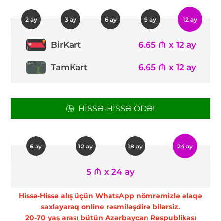
2 ay
3 ay
6 ay
9 ay
12 ay
6.65 ₼ x 12 ay
BirKart
TamKart
6.65 ₼ x 12 ay
HISSƏ-HISSƏ ÖDƏ!
6 ay
12 ay
18 ay
24 ay
5 ₼ x 24 ay
Hissə-Hissə alış üçün WhatsApp nömrəmizlə əlaqə
saxlayaraq online rəsmiləşdirə bilərsiz.
20-70 yaş arası bütün Azərbaycan Respublikası