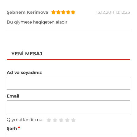
Şəbnəm Kərimova
15.12.2011 13:12:25
Bu qiymətə həqiqətən əladır
YENI MESAJ
Ad və soyadınız
Email
Qiymətləndirmə
*
Şərh