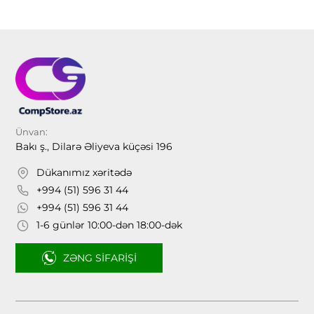
Ünvan:
Bakı ş., Dilarə Əliyeva küçəsi 196
Dükanımız xəritədə
+994 (51) 596 31 44
+994 (51) 596 31 44
1-6 günlər 10:00-dən 18:00-dək
ZƏNG SIFARIŞI