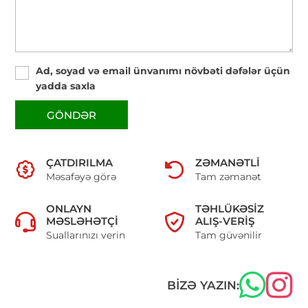
Ad, soyad və email ünvanımı növbəti dəfələr üçün
yadda saxla
GÖNDƏR
ÇATDIRILMA
ZƏMANƏTLI
Məsafəyə görə
Tam zəmanət
ONLAYN
TƏHLÜKƏSIZ
MƏSLƏHƏTÇI
ALIŞ-VERIŞ
Suallarınızı verin
Tam güvənilir
BIZƏ YAZIN: