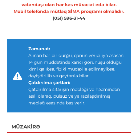
vətəndaşı olan hər kəs müraciət edə bilər.
Mobil telefonda mütləq SİMA proqramı olmalıdır.
(051) 596-31-44
Zəmanət:
Alınan hər bir qurğu, qanun vericiliyə əsasən
14 gün müddətində xarici görünüşü olduğu
kimi qalıbsa, fiziki müdaxilə edilməyibsə,
dəyişdirilib və qaytarıla bilər.
Çatdırılma şərtləri:
Çatdırılma sifarişin məbləği və həcmindən
asılı olaraq, pulsuz və ya razılaşdırılmış
məbləğ əsasında baş verir.
MÜZAKIRƏ