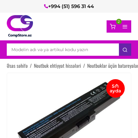
+994 (51) 596 31 44
2
Əsas səhifə
/
Noutbuk ehtiyyat hissələri
/
Noutbuklar üçün batareyala
5₼
ayda