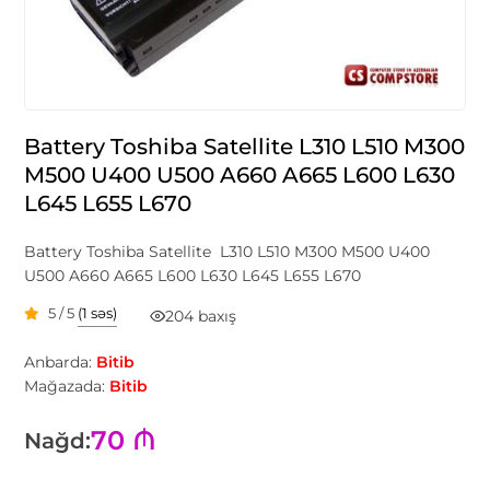
Battery Toshiba Satellite L310 L510 M300
M500 U400 U500 A660 A665 L600 L630
L645 L655 L670
Battery Toshiba Satellite L310 L510 M300 M500 U400
U500 A660 A665 L600 L630 L645 L655 L670
5 / 5
(1 səs)
204 baxış
Anbarda:
Bitib
Mağazada:
Bitib
70 ₼
Nağd: