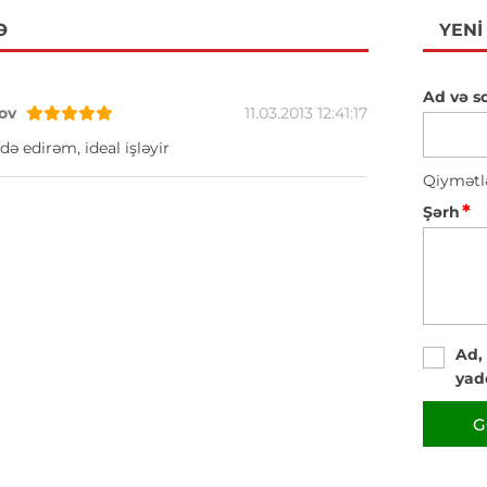
Ə
YENI
Ad və s
ov
11.03.2013 12:41:17
də edirəm, ideal işləyir
Qiymətl
*
Şərh
Ad,
yad
G