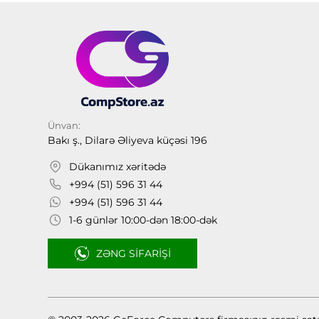
Ünvan:
Bakı ş., Dilarə Əliyeva küçəsi 196
Dükanımız xəritədə
+994 (51) 596 31 44
+994 (51) 596 31 44
1-6 günlər 10:00-dən 18:00-dək
ZƏNG SIFARIŞI