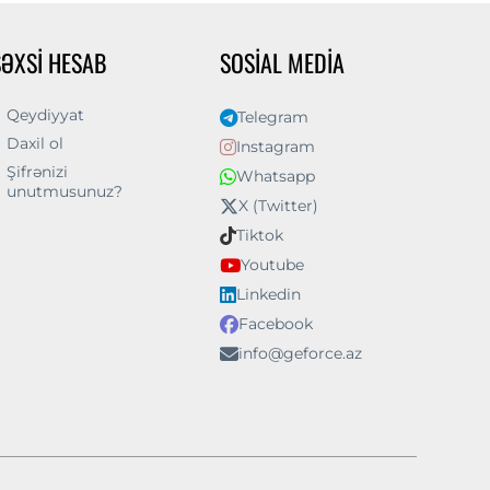
ŞƏXSI HESAB
SOSIAL MEDIA
Qeydiyyat
Telegram
Daxil ol
Instagram
Şifrənizi
Whatsapp
unutmusunuz?
X (Twitter)
Tiktok
Youtube
Linkedin
Facebook
info@geforce.az