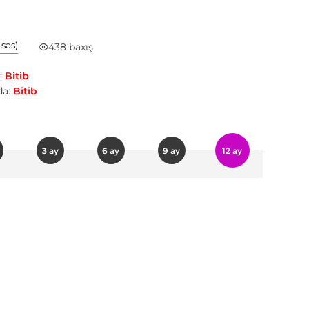
1 səs)
438 baxış
:
Bitib
a:
Bitib
3 ay
6 ay
9 ay
12 ay