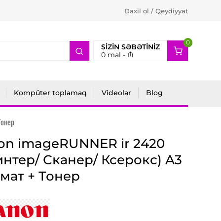
Daxil ol / Qeydiyyat
0
2
SIZIN SƏBƏTINIZ
0
mal -
₼
Kompüter toplamaq
Videolar
Blog
Тонер
on imageRUNNER ir 2420
интер/ Сканер/ Ксерокс) A3
мат + Тонер