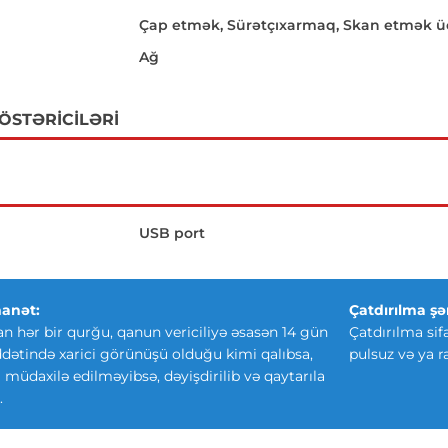
Çap etmək, Sürətçıxarmaq, Skan etmək 
Ağ
GÖSTƏRICILƏRI
USB port
anət:
Çatdırılma şər
an hər bir qurğu, qanun vericiliyə əsasən 14 gün
Çatdırılma sif
ətində xarici görünüşü olduğu kimi qalıbsa,
pulsuz və ya r
ki müdaxilə edilməyibsə, dəyişdirilib və qaytarıla
.