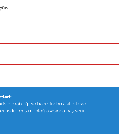
üçün
tləri:
arişin məbləği və həcmindən asılı olaraq,
azılaşdırılmış məbləğ əsasında baş verir.