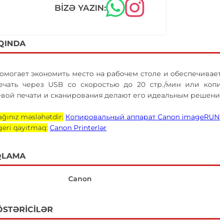
BIZƏ YAZIN:
QINDA
омогает экономить место на рабочем столе и обеспечива
ечать через USB со скоростью до 20 стр./мин или коп
евой печати и сканирования делают его идеальным решени
ğınız məsləhətdir:
Копировальный аппарат Canon imageRUN
geri qayıtmaq:
Canon Printerlər
QLAMA
Canon
ÖSTƏRICILƏR