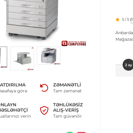
5 / 5
(
Anbarda
Mağazad
2 ay
ATDIRILMA
ZƏMANƏTLI
əsafəyə görə
Tam zəmanət
ONLAYN
TƏHLÜKƏSIZ
ƏSLƏHƏTÇI
ALIŞ-VERIŞ
uallarınızı verin
Tam güvənilir