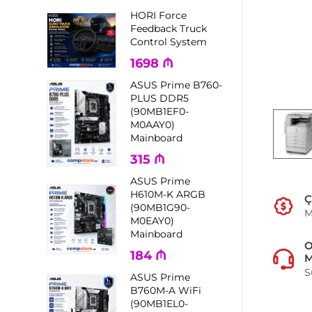
HORI Force
Feedback Truck
Control System
1698
₼
ASUS Prime B760-
PLUS DDR5
(90MB1EF0-
M0AAY0)
Mainboard
315
₼
ASUS Prime
H610M-K ARGB
Ç
(90MB1G90-
M
M0EAY0)
Mainboard
184
₼
M
S
ASUS Prime
B760M-A WiFi
(90MB1EL0-