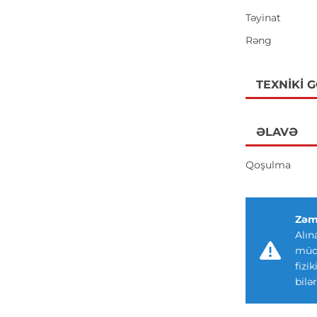
Təyinat
Rəng
TEXNIKI 
ƏLAVƏ
Qoşulma
Zəm
Alın
müdd
fizi
bilər