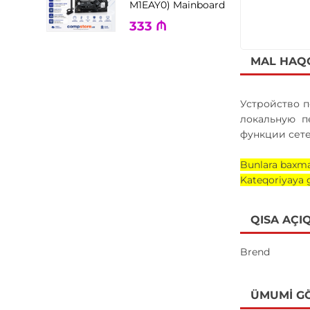
M1EAY0) Mainboard
333
₼
MAL HAQ
Устройство п
локальную п
функции сет
Bunlara baxma
Kateqoriyaya 
QISA AÇI
Brend
ÜMUMI G