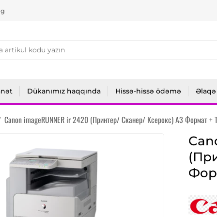
ng
anət
Dükanımız haqqında
Hissə-hissə ödəmə
Əlaqə
/
Canon imageRUNNER ir 2420 (Принтер/ Сканер/ Ксерокс) A3 Формат + 
Can
(Пр
Фор