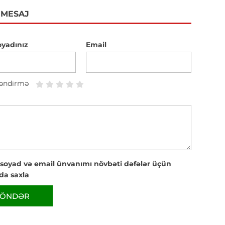
 MESAJ
oyadınız
Email
əndirmə
 soyad və email ünvanımı növbəti dəfələr üçün
da saxla
ÖNDƏR