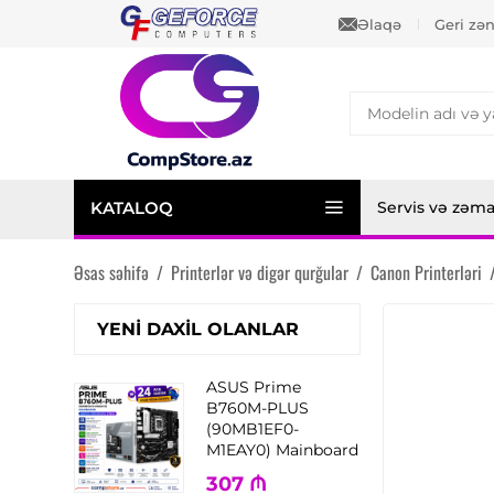
Əlaqə
Geri zə
KATALOQ
Servis və zəm
Əsas səhifə
/
Printerlər və digər qurğular
/
Canon Printerləri
YENI DAXIL OLANLAR
ASUS Prime
B760M-PLUS
(90MB1EF0-
M1EAY0) Mainboard
307
₼