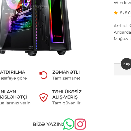
Windows
5 / 5
(
Artikul:
Anbarda
Mağazad
2 ay
ATDIRILMA
ZƏMANƏTLI
əsafəyə görə
Tam zəmanət
ONLAYN
TƏHLÜKƏSIZ
ƏSLƏHƏTÇI
ALIŞ-VERIŞ
uallarınızı verin
Tam güvənilir
BIZƏ YAZIN: