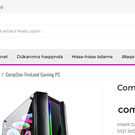
ng
anət
Dükanımız haqqında
Hissə-hissə ödəmə
Əlaqə
/
CompStar FireLand Gaming PC
Com
Intel® C
SSD 500