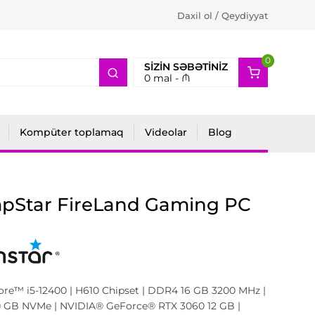
Daxil ol / Qeydiyyat
0
2
SIZIN SƏBƏTINIZ
0
mal -
₼
Kompüter toplamaq
Videolar
Blog
pStar FireLand Gaming PC
ore™ i5-12400 | H610 Chipset | DDR4 16 GB 3200 MHz |
 GB NVMe | NVIDIA® GeForce® RTX 3060 12 GB |