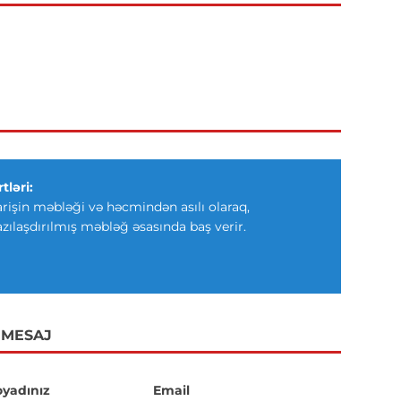
tləri:
arişin məbləği və həcmindən asılı olaraq,
azılaşdırılmış məbləğ əsasında baş verir.
 MESAJ
oyadınız
Email