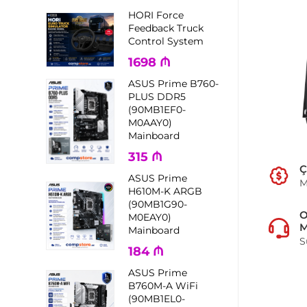
HORI Force
Feedback Truck
Control System
1698
₼
ASUS Prime B760-
PLUS DDR5
(90MB1EF0-
M0AAY0)
Mainboard
315
₼
Ç
ASUS Prime
M
H610M-K ARGB
(90MB1G90-
M0EAY0)
M
Mainboard
S
184
₼
ASUS Prime
B760M-A WiFi
(90MB1EL0-