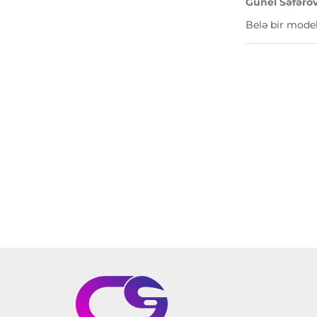
Günel Səfəro
Belə bir model