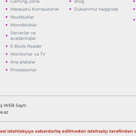
Gaming Zona
Blog
Masaüstü Kompüterlər
Dükanımız haqqında
Noutbuklar
Monobloklar
Serverlər və
avadanlıqlar
E-Book Reader
Monitorlar və TV
Ana platalar
Prosessorlar
ış WEB Saytı
e.az
si istehlakçıya xəbərdarlıq edilmədən istehsalçı tərəfindən də