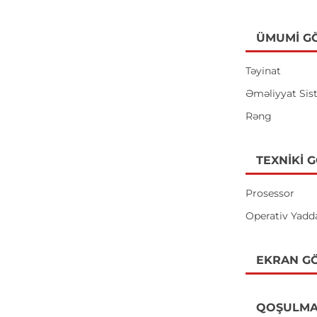
ÜMUMI G
Təyinat
Əməliyyat Sis
Rəng
TEXNIKI 
Prosessor
Operativ Yadd
EKRAN GÖ
QOŞULMA