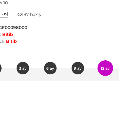
 10
1 səs)
187 baxış
GF00098000
:
Bitib
a:
Bitib
3 ay
6 ay
9 ay
12 ay