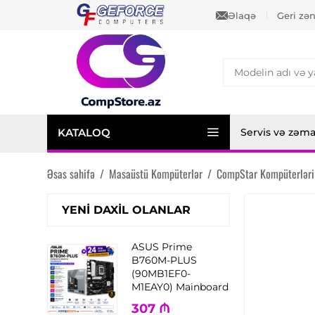
Əlaqə
Geri zə
KATALOQ
Servis və zəm
Əsas səhifə
/
Masaüstü Kompüterlər
/
CompStar Kompüterləri
YENI DAXIL OLANLAR
ASUS Prime
B760M-PLUS
(90MB1EF0-
M1EAY0) Mainboard
307
₼