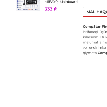
M1EAY0) Mainboard
333
₼
MAL HAQ
CompStar Fi
istifadəçi üçü
bilərsiniz. Dü
məlumat almaq
və endirimlə
qiymətə
Comp