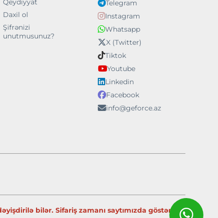
Qeydiyyat
Telegram
Daxil ol
Instagram
Şifrənizi
Whatsapp
unutmusunuz?
X (Twitter)
Tiktok
Youtube
Linkedin
Facebook
info@geforce.az
yişdirilə bilər. Sifariş zamanı saytımızda göstərilən