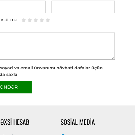
əndirmə
 soyad və email ünvanımı növbəti dəfələr üçün
da saxla
ÖNDƏR
ŞƏXSI HESAB
SOSIAL MEDIA