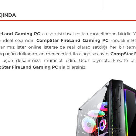
QINDA
reLand Gaming PC
ən son istehsal edilən modellərdən biridir. 
n ideal seçimdir.
CompStar FireLand Gaming PC
modelini Ba
kanımız istər online istərsə də real olaraq satdığı hər bir te
 üçün dülkanımızın menecerləri ilə əlaqə saxlayın.
CompStar 
r üçün dükanımıza müraciət edin. Ucuz qiymətə kredite alma
Star FireLand Gaming PC
ala bilərsiniz