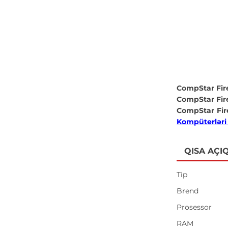
CompStar Fi
CompStar Fi
CompStar Fi
Kompüterləri q
QISA AÇI
Tip
Brend
Prosessor
RAM