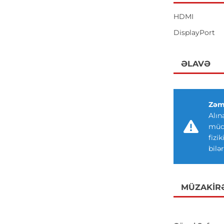
HDMI
DisplayPort
ƏLAVƏ
Zəm
Alın
müdd
fizi
bilər
MÜZAKIR