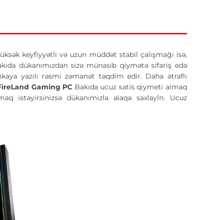
Yüksək keyfiyyətli və uzun müddət stabil çalışmağı isə,
kıda dükanımızdan sizə münasib qiymətə sifariş edə
xnikaya yazılı rəsmi zəmanət təqdim edir. Daha ətraflı
FireLand Gaming PC
Bakıda ucuz satis qiymeti almaq
q istəyirsinizsə dükanımızla əlaqə saxlayln. Ucuz