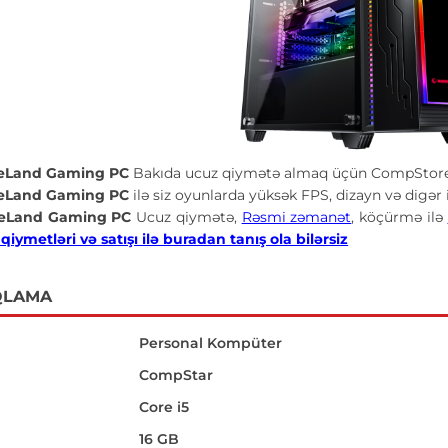
reLand Gaming PC
Bakıda ucuz qiymətə almaq üçün CompStore 
reLand Gaming PC
ilə siz oyunlarda yüksək FPS, dizayn və digər 
reLand Gaming PC
Ucuz qiymətə,
Rəsmi zəmanət
, köçürmə ilə
iymetləri və satışı ilə buradan tanış ola bilərsiz
QLAMA
Personal Kompüter
CompStar
Core i5
16 GB