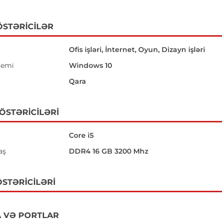
ÖSTƏRICILƏR
Ofis işləri, İnternet, Oyun, Dizayn işləri
temi
Windows 10
Qara
GÖSTƏRICILƏRI
Core i5
aş
DDR4 16 GB 3200 Mhz
STƏRICILƏRI
 VƏ PORTLAR