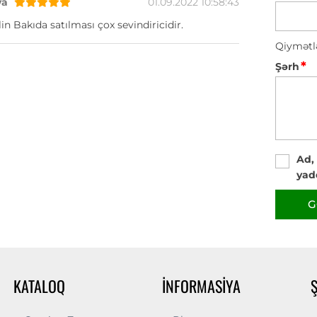
va
01.09.2022 10:58:43
in Bakıda satılması çox sevindiricidir.
Qiymətl
*
Şərh
Ad,
yad
G
KATALOQ
İNFORMASIYA