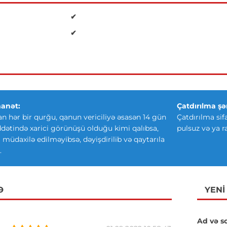
✔
✔
anət:
Çatdırılma şər
an hər bir qurğu, qanun vericiliyə əsasən 14 gün
Çatdırılma sif
ətində xarici görünüşü olduğu kimi qalıbsa,
pulsuz və ya r
ki müdaxilə edilməyibsə, dəyişdirilib və qaytarıla
.
Ə
YENI
Ad və s