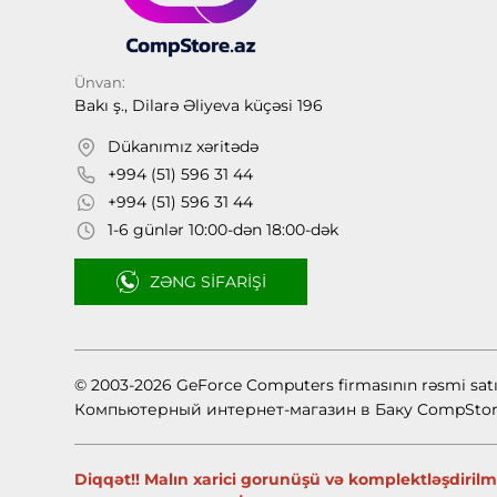
Ünvan:
Bakı ş., Dilarə Əliyeva küçəsi 196
Dükanımız xəritədə
+994 (51) 596 31 44
+994 (51) 596 31 44
1-6 günlər 10:00-dən 18:00-dək
ZƏNG SIFARIŞI
© 2003-2026 GeForce Computers firmasının rəsmi sat
Компьютерный интернет-магазин в Баку CompStor
Diqqət!! Malın xarici gorunüşü və komplektləşdirilmə