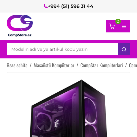
+994 (51) 596 31 44
2
Əsas səhifə
/
Masaüstü Kompüterlər
/
CompStar Kompüterləri
/
Com