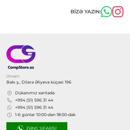
BIZƏ YAZIN:
Ünvan:
Bakı ş., Dilarə Əliyeva küçəsi 196
Dükanımız xəritədə
+994 (51) 596 31 44
+994 (51) 596 31 44
1-6 günlər 10:00-dən 18:00-dək
ZƏNG SIFARIŞI