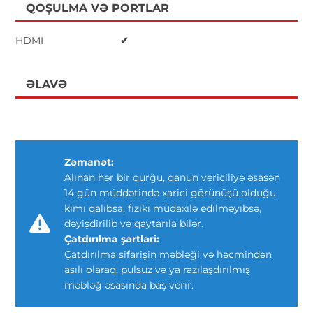
QOŞULMA VƏ PORTLAR
HDMI
✔
ƏLAVƏ
Zəmanət:
Alınan hər bir qurğu, qanun vericiliyə əsasən
14 gün müddətində xarici görünüşü olduğu
kimi qalıbsa, fiziki müdaxilə edilməyibsə,
dəyişdirilib və qaytarıla bilər.
Çatdırılma şərtləri:
Çatdırılma sifarişin məbləği və həcmindən
asılı olaraq, pulsuz və ya razılaşdırılmış
məbləğ əsasında baş verir.