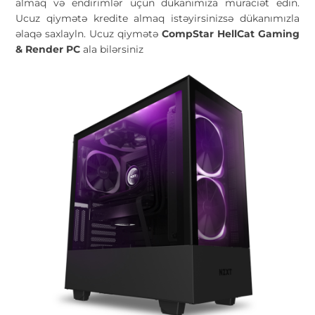
almaq və endirimlər üçün dükanımıza müraciət edin.
Ucuz qiymətə kredite almaq istəyirsinizsə dükanımızla
əlaqə saxlayln. Ucuz qiymətə
CompStar HellCat Gaming
& Render PC
ala bilərsiniz