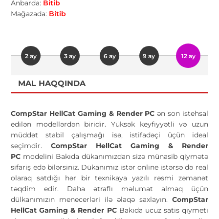
Anbarda:
Bitib
Mağazada:
Bitib
2 ay
3 ay
6 ay
9 ay
12 ay
MAL HAQQINDA
CompStar HellCat Gaming & Render PC
ən son istehsal
edilən modellərdən biridir. Yüksək keyfiyyətli və uzun
müddət stabil çalışmağı isə, istifadəçi üçün ideal
seçimdir.
CompStar HellCat Gaming & Render
PC
modelini Bakıda dükanımızdan sizə münasib qiymətə
sifariş edə bilərsiniz. Dükanımız istər online istərsə də real
olaraq satdığı hər bir texnikaya yazılı rəsmi zəmanət
təqdim edir. Daha ətraflı məlumat almaq üçün
dülkanımızın menecerləri ilə əlaqə saxlayın.
CompStar
HellCat Gaming & Render PC
Bakıda ucuz satis qiymeti