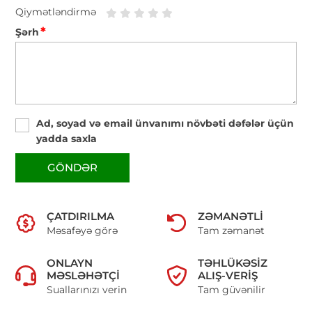
Qiymətləndirmə
*
Şərh
Ad, soyad və email ünvanımı növbəti dəfələr üçün
yadda saxla
GÖNDƏR
ÇATDIRILMA
ZƏMANƏTLI
Məsafəyə görə
Tam zəmanət
ONLAYN
TƏHLÜKƏSIZ
MƏSLƏHƏTÇI
ALIŞ-VERIŞ
Suallarınızı verin
Tam güvənilir