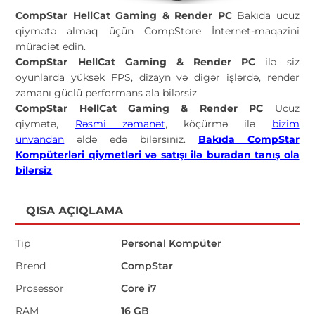
CompStar HellCat Gaming & Render PC
Bakıda ucuz
qiymətə almaq üçün CompStore İnternet-maqazini
müraciət edin.
CompStar HellCat Gaming & Render PC
ilə siz
oyunlarda yüksək FPS, dizayn və digər işlərdə, render
zamanı güclü performans ala bilərsiz
CompStar HellCat Gaming & Render PC
Ucuz
qiymətə,
Rəsmi zəmanət
, köçürmə ilə
bizim
ünvandan
əldə edə bilərsiniz.
Bakıda CompStar
Kompüterləri qiymetləri və satışı ilə buradan tanış ola
bilərsiz
QISA AÇIQLAMA
Tip
Personal Kompüter
Brend
CompStar
Prosessor
Core i7
RAM
16 GB