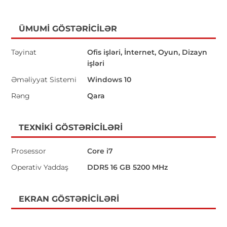
ÜMUMI GÖSTƏRICILƏR
Təyinat
Ofis işləri, İnternet, Oyun, Dizayn
işləri
Əməliyyat Sistemi
Windows 10
Rəng
Qara
TEXNIKI GÖSTƏRICILƏRI
Prosessor
Core i7
Operativ Yaddaş
DDR5 16 GB 5200 MHz
EKRAN GÖSTƏRICILƏRI