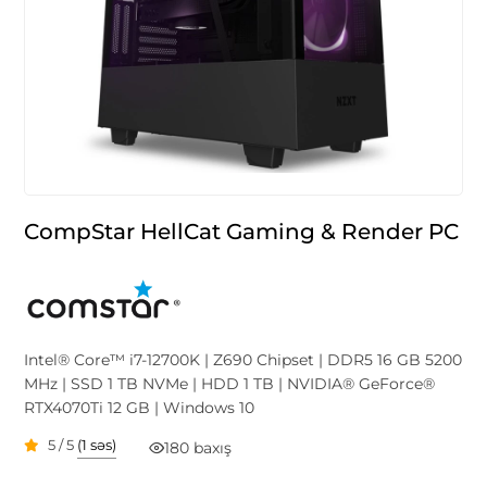
CompStar HellCat Gaming & Render PC
Intel® Core™ i7-12700K | Z690 Chipset | DDR5 16 GB 5200
MHz | SSD 1 TB NVMe | HDD 1 TB | NVIDIA® GeForce®
RTX4070Ti 12 GB | Windows 10
5 / 5
(1 səs)
180 baxış