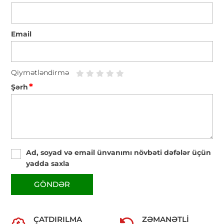
Email
Qiymətləndirmə
*
Şərh
Ad, soyad və email ünvanımı növbəti dəfələr üçün
yadda saxla
GÖNDƏR
ÇATDIRILMA
ZƏMANƏTLI