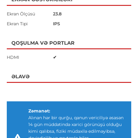
Ekran Ölçüsü
23.8
Ekran Tipi
IPS
QOŞULMA VƏ PORTLAR
HDMI
✔
ƏLAVƏ
Zəmanət:
Alınan hər bir qurğu, qanun vericiliyə əsasən
14 gün müddətində xarici görünüşü olduğu
kimi qalıbsa, fiziki müdaxilə edilməyibsə,
dəyişdirilib və qaytarıla bilər.