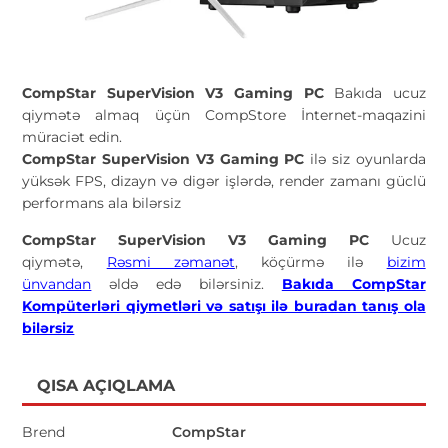
CompStar SuperVision V3 Gaming PC
Bakıda ucuz
qiymətə almaq üçün CompStore İnternet-maqazini
müraciət edin.
CompStar SuperVision V3 Gaming PC
ilə siz oyunlarda
yüksək FPS, dizayn və digər işlərdə, render zamanı güclü
performans ala bilərsiz
CompStar SuperVision V3 Gaming PC
Ucuz
qiymətə,
Rəsmi zəmanət
, köçürmə ilə
bizim
ünvandan
əldə edə bilərsiniz.
Bakıda CompStar
Kompüterləri qiymetləri və satışı ilə buradan tanış ola
bilərsiz
QISA AÇIQLAMA
Brend
CompStar