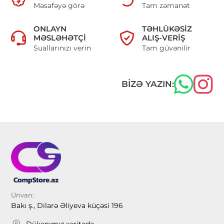
Məsafəyə görə
Tam zəmanət
ONLAYN
TƏHLÜKƏSIZ
MƏSLƏHƏTÇI
ALIŞ-VERIŞ
Suallarınızı verin
Tam güvənilir
BIZƏ YAZIN:
Ünvan:
Bakı ş., Dilarə Əliyeva küçəsi 196
Dükanımız xəritədə