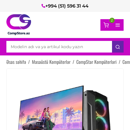
+994 (51) 596 31 44
2
Əsas səhifə
/
Masaüstü Kompüterlər
/
CompStar Kompüterləri
/
Com