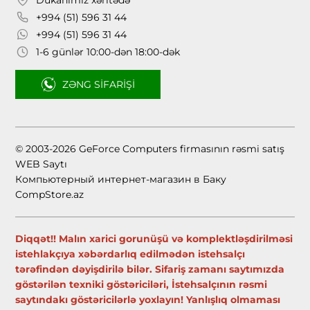
+994 (51) 596 31 44
+994 (51) 596 31 44
1-6 günlər 10:00-dən 18:00-dək
ZƏNG SIFARIŞI
© 2003-2026 GeForce Computers firmasının rəsmi satış
WEB Saytı
Компьютерный интернет-магазин в Баку
CompStore.az
Diqqət!! Malın xarici gorunüşü və komplektləşdirilməsi
istehlakçıya xəbərdarlıq edilmədən istehsalçı
tərəfindən dəyişdirilə bilər. Sifariş zamanı saytımızda
göstərilən texniki göstəriciləri, İstehsalçının rəsmi
saytındakı göstəricilərlə yoxlayın! Yanlışlıq olmaması