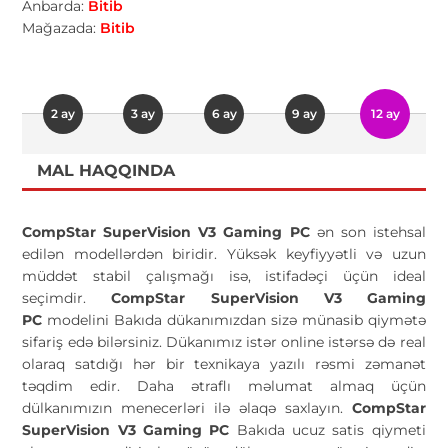
Anbarda:
Bitib
Mağazada:
Bitib
2 ay
3 ay
6 ay
9 ay
12 ay
MAL HAQQINDA
CompStar SuperVision V3 Gaming PC
ən son istehsal
edilən modellərdən biridir. Yüksək keyfiyyətli və uzun
müddət stabil çalışmağı isə, istifadəçi üçün ideal
seçimdir.
CompStar SuperVision V3 Gaming
PC
modelini Bakıda dükanımızdan sizə münasib qiymətə
sifariş edə bilərsiniz. Dükanımız istər online istərsə də real
olaraq satdığı hər bir texnikaya yazılı rəsmi zəmanət
təqdim edir. Daha ətraflı məlumat almaq üçün
dülkanımızın menecerləri ilə əlaqə saxlayın.
CompStar
SuperVision V3 Gaming PC
Bakıda ucuz satis qiymeti