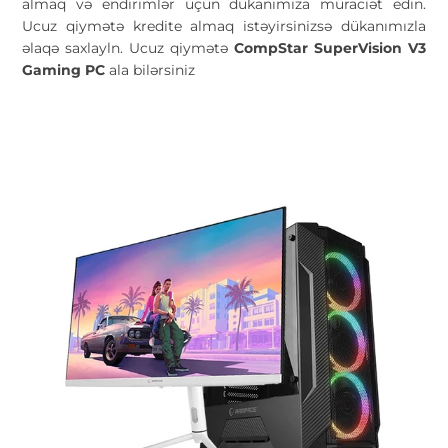
almaq və endirimlər üçün dükanımıza müraciət edin.
Ucuz qiymətə kredite almaq istəyirsinizsə dükanımızla
əlaqə saxlayln. Ucuz qiymətə
CompStar SuperVision V3
Gaming PC
ala bilərsiniz