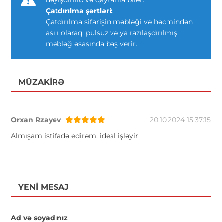
Çatdırılma şərtləri:
Çatdırılma sifarişin məbləği və həcmindən
asılı olaraq, pulsuz və ya razılaşdırılmış
məbləğ əsasında baş verir.
MÜZAKIRƏ
Orxan Rzayev
20.10.2024 15:37:15
Almışam istifadə edirəm, ideal işləyir
YENI MESAJ
Ad və soyadınız