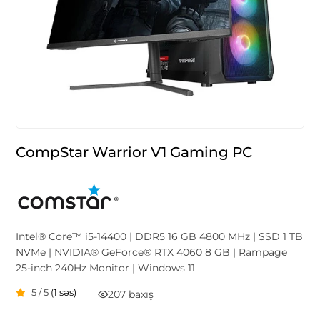
CompStar Warrior V1 Gaming PC
Intel® Core™ i5-14400 | DDR5 16 GB 4800 MHz | SSD 1 TB
NVMe | NVIDIA® GeForce® RTX 4060 8 GB | Rampage
25-inch 240Hz Monitor | Windows 11
5 / 5
(1 səs)
207 baxış