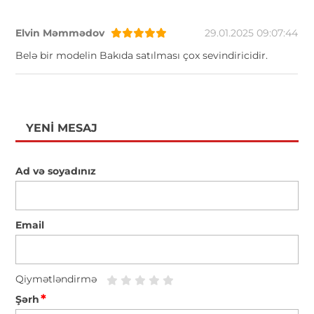
Elvin Məmmədov
29.01.2025 09:07:44
Belə bir modelin Bakıda satılması çox sevindiricidir.
YENI MESAJ
Ad və soyadınız
Email
Qiymətləndirmə
*
Şərh