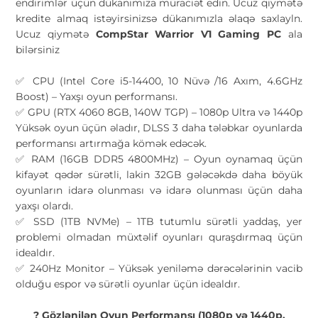
endirimlər üçün dükanımıza müraciət edin. Ucuz qiymətə
kredite almaq istəyirsinizsə dükanımızla əlaqə saxlayln.
Ucuz qiymətə
CompStar Warrior V1 Gaming PC
ala
bilərsiniz
✅ CPU (Intel Core i5-14400, 10 Nüvə /16 Axım, 4.6GHz
Boost) – Yaxşı oyun performansı.
✅ GPU (RTX 4060 8GB, 140W TGP) – 1080p Ultra və 1440p
Yüksək oyun üçün əladır, DLSS 3 daha tələbkar oyunlarda
performansı artırmağa kömək edəcək.
✅ RAM (16GB DDR5 4800MHz) – Oyun oynamaq üçün
kifayət qədər sürətli, lakin 32GB gələcəkdə daha böyük
oyunların idarə olunması və idarə olunması üçün daha
yaxşı olardı.
✅ SSD (1TB NVMe) – 1TB tutumlu sürətli yaddaş, yer
problemi olmadan müxtəlif oyunları quraşdırmaq üçün
idealdır.
✅ 240Hz Monitor – Yüksək yeniləmə dərəcələrinin vacib
olduğu espor və sürətli oyunlar üçün idealdır.
? Gözlənilən Oyun Performansı (1080p və 1440p,