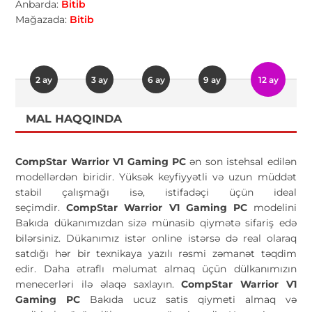
Anbarda:
Bitib
Mağazada:
Bitib
2 ay
3 ay
6 ay
9 ay
12 ay
MAL HAQQINDA
CompStar Warrior V1 Gaming PC
ən son istehsal edilən
modellərdən biridir. Yüksək keyfiyyətli və uzun müddət
stabil çalışmağı isə, istifadəçi üçün ideal
seçimdir.
CompStar Warrior V1 Gaming PC
modelini
Bakıda dükanımızdan sizə münasib qiymətə sifariş edə
bilərsiniz. Dükanımız istər online istərsə də real olaraq
satdığı hər bir texnikaya yazılı rəsmi zəmanət təqdim
edir. Daha ətraflı məlumat almaq üçün dülkanımızın
menecerləri ilə əlaqə saxlayın.
CompStar Warrior V1
Gaming PC
Bakıda ucuz satis qiymeti almaq və