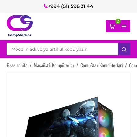
+994 (51) 596 31 44
2
Əsas səhifə
/
Masaüstü Kompüterlər
/
CompStar Kompüterləri
/
Com