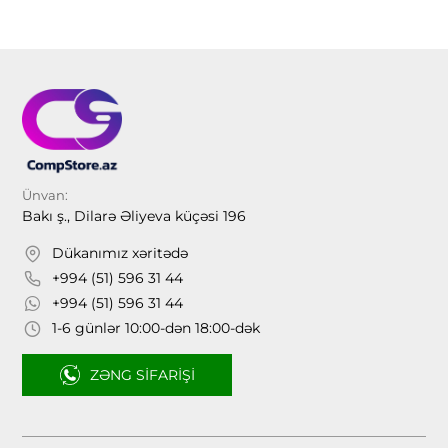
Ünvan:
Bakı ş., Dilarə Əliyeva küçəsi 196
Dükanımız xəritədə
+994 (51) 596 31 44
+994 (51) 596 31 44
1-6 günlər 10:00-dən 18:00-dək
ZƏNG SIFARIŞI