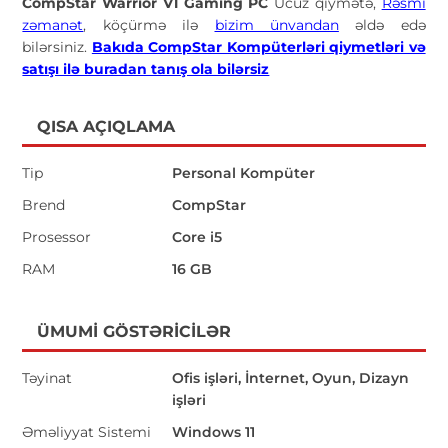
CompStar Warrior V1 Gaming PC
Ucuz qiymətə,
Rəsmi
zəmanət
, köçürmə ilə
bizim ünvandan
əldə edə
bilərsiniz.
Bakıda CompStar Kompüterləri qiymetləri və
satışı ilə buradan tanış ola bilərsiz
QISA AÇIQLAMA
Tip
Personal Kompüter
Brend
CompStar
Prosessor
Core i5
RAM
16 GB
ÜMUMI GÖSTƏRICILƏR
Təyinat
Ofis işləri, İnternet, Oyun, Dizayn
işləri
Əməliyyat Sistemi
Windows 11