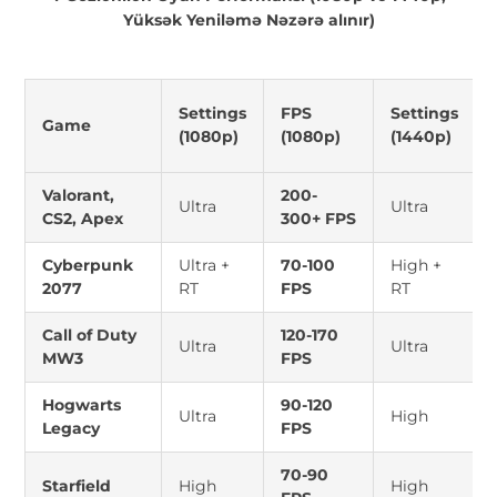
Yüksək Yeniləmə Nəzərə alınır)
Settings
FPS
Settings
Game
(1080p)
(1080p)
(1440p)
Valorant,
200-
Ultra
Ultra
CS2, Apex
300+ FPS
Cyberpunk
Ultra +
70-100
High +
2077
RT
FPS
RT
Call of Duty
120-170
Ultra
Ultra
MW3
FPS
Hogwarts
90-120
Ultra
High
Legacy
FPS
70-90
Starfield
High
High