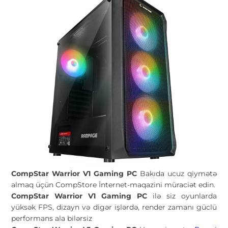
CompStar Warrior V1 Gaming PC
Bakıda ucuz qiymətə
almaq üçün CompStore İnternet-maqazini müraciət edin.
CompStar Warrior V1 Gaming PC
ilə siz oyunlarda
yüksək FPS, dizayn və digər işlərdə, render zamanı güclü
performans ala bilərsiz