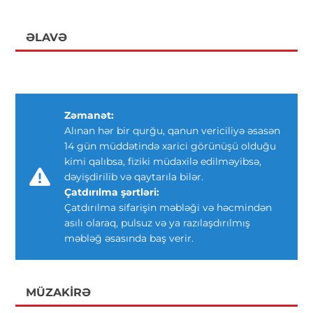
ƏLAVƏ
Zəmanət:
Alınan hər bir qurğu, qanun vericiliyə əsasən
14 gün müddətində xarici görünüşü olduğu
kimi qalıbsa, fiziki müdaxilə edilməyibsə,
dəyişdirilib və qaytarıla bilər.
Çatdırılma şərtləri:
Çatdırılma sifarişin məbləği və həcmindən
asılı olaraq, pulsuz və ya razılaşdırılmış
məbləğ əsasında baş verir.
MÜZAKIRƏ