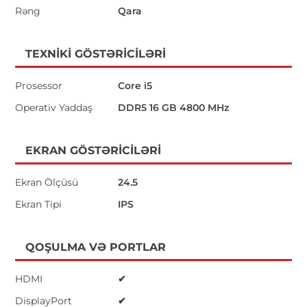
Rəng
Qara
TEXNIKI GÖSTƏRICILƏRI
Prosessor
Core i5
Operativ Yaddaş
DDR5 16 GB 4800 MHz
EKRAN GÖSTƏRICILƏRI
Ekran Ölçüsü
24.5
Ekran Tipi
IPS
QOŞULMA VƏ PORTLAR
HDMI
✔
DisplayPort
✔