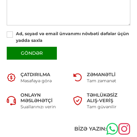
Ad, soyad və email ünvanımı növbəti dəfələr üçün
yadda saxla
GÖNDƏR
ÇATDIRILMA
ZƏMANƏTLI
Məsafəyə görə
Tam zəmanət
ONLAYN
TƏHLÜKƏSIZ
MƏSLƏHƏTÇI
ALIŞ-VERIŞ
Suallarınızı verin
Tam güvənilir
BIZƏ YAZIN: