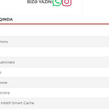
BIZƏ YAZIN:
QINDA
тель
цессора
р
оков
астота
 Intel® Smart Cache