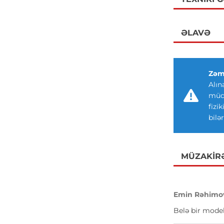
ƏLAVƏ
Zəm
Alın
müdd
fizi
bilər
MÜZAKIR
Emin Rəhimo
Belə bir model