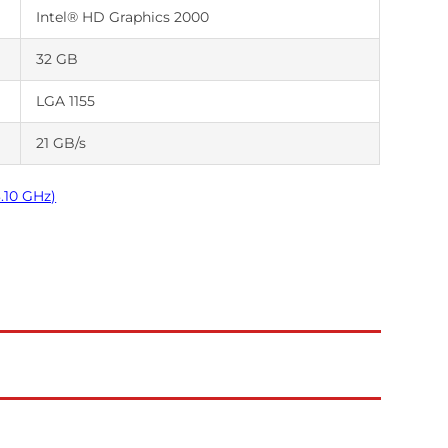
Intel® HD Graphics 2000
32 GB
LGA 1155
21 GB/s
.10 GHz)