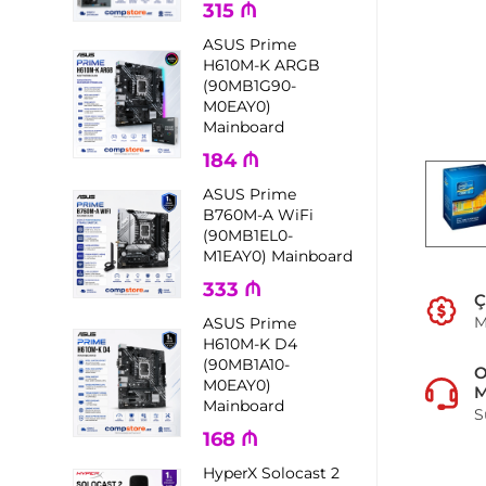
315
₼
ASUS Prime
H610M-K ARGB
(90MB1G90-
M0EAY0)
Mainboard
184
₼
ASUS Prime
B760M-A WiFi
(90MB1EL0-
M1EAY0) Mainboard
333
₼
Ç
M
ASUS Prime
H610M-K D4
(90MB1A10-
M0EAY0)
M
Mainboard
S
168
₼
HyperX Solocast 2