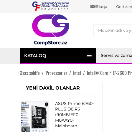
Əlaqə
Geri zə
KATALOQ
Servis və zəm
Əsas səhifə
/
Prosessorlar
/
Intel
/
Intel® Core™ i7-2600 Pr
YENI DAXIL OLANLAR
ASUS Prime B760-
PLUS DDR5
(90MB1EF0-
M0AAY0)
Mainboard