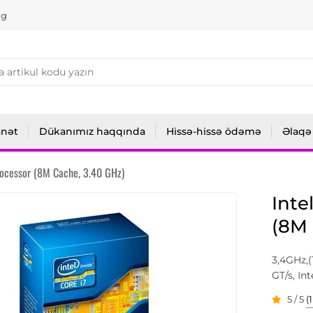
ng
anət
Dükanımız haqqında
Hissə-hissə ödəmə
Əlaqə
ocessor (8M Cache, 3.40 GHz)
Inte
(8M 
3,4GHz,
GT/s, I
5 / 5
(