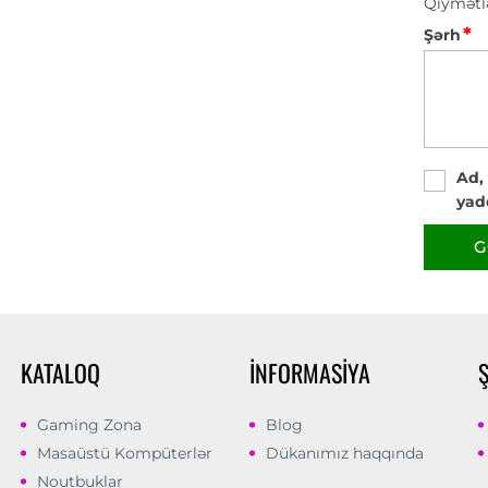
Qiymətl
*
Şərh
Ad,
yad
G
KATALOQ
İNFORMASIYA
Gaming Zona
Blog
Masaüstü Kompüterlər
Dükanımız haqqında
Noutbuklar