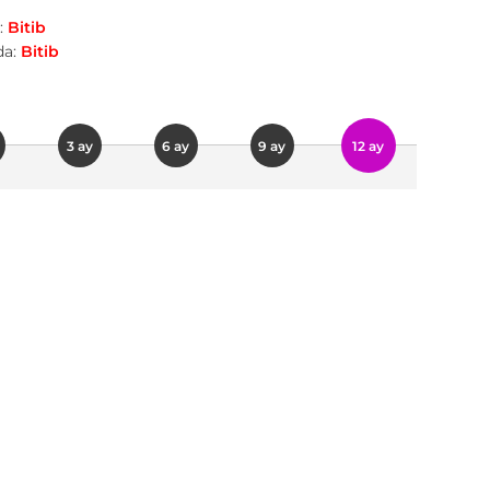
:
Bitib
a:
Bitib
3 ay
6 ay
9 ay
12 ay