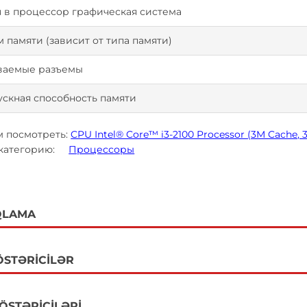
 в процессор графическая система
м памяти (зависит от типа памяти)
аемые разъемы
ускная способность памяти
 посмотреть:
CPU Intel® Core™ i3-2100 Processor (3M Cache, 3
 категорию:
Процессоры
QLAMA
ÖSTƏRICILƏR
GÖSTƏRICILƏRI