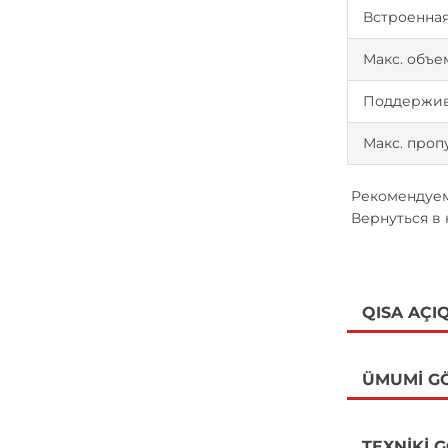
Встроенная
Макс. объе
Поддержив
Макс. проп
Рекомендуем
Вернуться в
QISA AÇI
ÜMUMI G
TEXNIKI 