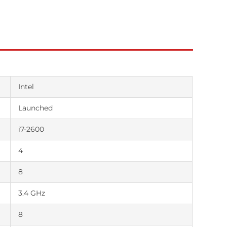
Intel
Launched
i7-2600
4
8
3.4 GHz
8