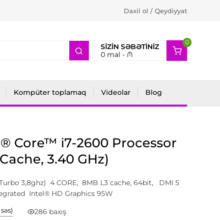
Daxil ol / Qeydiyyat
0
2
SIZIN SƏBƏTINIZ
0
mal -
₼
Kompüter toplamaq
Videolar
Blog
l® Core™ i7-2600 Processor
Cache, 3.40 GHz)
(Turbo 3,8ghz) 4 CORE, 8MB L3 cache, 64bit, DMI 5
ntegrated Intel® HD Graphics 95W
1 səs)
286 baxış