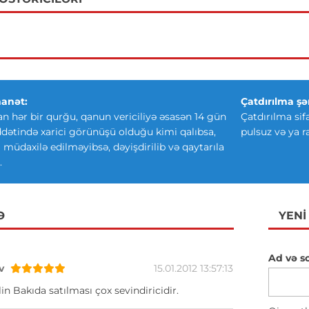
anət:
Çatdırılma şər
an hər bir qurğu, qanun vericiliyə əsasən 14 gün
Çatdırılma sif
ətində xarici görünüşü olduğu kimi qalıbsa,
pulsuz və ya r
ki müdaxilə edilməyibsə, dəyişdirilib və qaytarıla
.
Ə
YENI
Ad və s
v
15.01.2012 13:57:13
in Bakıda satılması çox sevindiricidir.