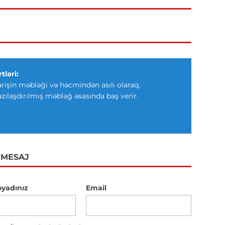
tləri:
arişin məbləği və həcmindən asılı olaraq,
azılaşdırılmış məbləğ əsasında baş verir.
 MESAJ
oyadınız
Email