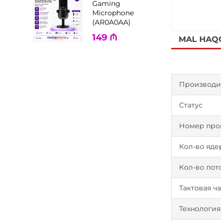
Gaming
Microphone
(AR0A0AA)
149
₼
MAL HAQ
Производи
Статус
Номер про
Кол-во яде
Кол-во пот
Тактовая ч
Технология