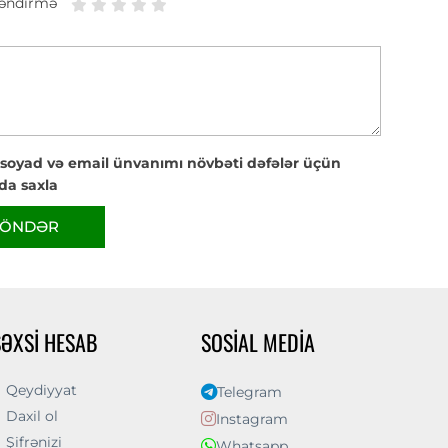
əndirmə
 soyad və email ünvanımı növbəti dəfələr üçün
da saxla
ÖNDƏR
ŞƏXSI HESAB
SOSIAL MEDIA
Qeydiyyat
Telegram
Daxil ol
Instagram
Şifrənizi
Whatsapp