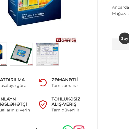
Anbarda
Mağazad
2 ay
ATDIRILMA
ZƏMANƏTLI
əsafəyə görə
Tam zəmanət
ONLAYN
TƏHLÜKƏSIZ
ƏSLƏHƏTÇI
ALIŞ-VERIŞ
uallarınızı verin
Tam güvənilir