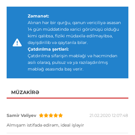
Zəmanət:
Alınan hər bir qurğu, qanun vericiliyə əsasən
14 gün müddətində xarici görünüşü olduğu
kimi qalıbsa, fiziki müdaxilə edilməyibsə,
dəyişdirilib və qaytarıla bilər.
Çatdırılma şərtləri:
Çatdırılma sifarişin məbləği və həcmindən
asılı olaraq, pulsuz və ya razılaşdırılmış
məbləğ əsasında baş verir.
MÜZAKIRƏ
Samir Vəliyev
21.02.2020 12:07:48
Almışam istifadə edirəm, ideal işləyir