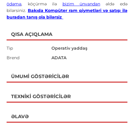
ödəmə
, köçürmə ilə
bizim ünvandan
əldə edə
bilərsiniz.
Bakıda Kompüter ram qiymetləri və satışı ilə
buradan tanış ola bilərsiz
QISA AÇIQLAMA
Tip
Operativ yaddaş
Brend
ADATA
ÜMUMI GÖSTƏRICILƏR
TEXNIKI GÖSTƏRICILƏR
ƏLAVƏ