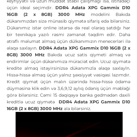
keyfiyyətli və uzun müddət stabil çalışmağı isə, istifadəçi
üçün ideal seçimdir.
DDR4 Adata XPG Gammix D10
16GB (2 x 8GB) 3000 MHz
modelini Bakıda
dükanımızdan sizə münasib qiymətə sifariş edə bilərsiniz.
Dükanımız istər online istərsə də real olaraq satdığı hər
bir texnikaya yazılı rəsmi zəmanət təqdim edir. Daha
ətraflı məlumat almaq üçün dülkanımızın menecerləri ilə
əlaqə saxlayın.
DDR4 Adata XPG Gammix D10 16GB (2 x
8GB) 3000 MHz
Bakıda ucuz satis qiymeti almaq və
endirimlər üçün dükanımıza müraciət edin. Ucuz qiymətə
kredite almaq istəyirsinizsə dükanımızla əlaqə saxlayln.
Hissə-hissə almaq üçün yalnız şəxsiyyət vəsiqəsi lazımdır.
Kredit qiymət üçün malın üzərində hissə-hissə ödəmə
düyməsinə klik edin və 3,6,9,12 aylıq ödəniş üçün məbləği
görə bilərsiniz. Cəmi 15 dəqiqəyə banka gedmədən daxili
kreditlə ucuz qiymətə
DDR4 Adata XPG Gammix D10
16GB (2 x 8GB) 3000 MHz
ala bilərsiniz.