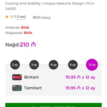
Cooling And Stability | Unique Heatsink Design | PC4-
24000
5 / 5
(1 səs)
216 baxış
Anbarda:
Bitib
Mağazada:
Bitib
210 ₼
Nağd:
2 ay
3 ay
6 ay
9 ay
12 ay
19.95 ₼ x 12 ay
BirKart
TamKart
19.95 ₼ x 12 ay