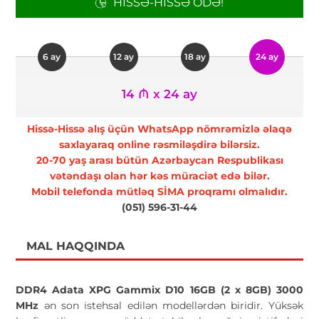
HISSƏ-HISSƏ ÖDƏ!
6 ay
12 ay
18 ay
24 ay
14 ₼ x 24 ay
Hissə-Hissə alış üçün WhatsApp nömrəmizlə əlaqə
saxlayaraq online rəsmiləşdirə bilərsiz.
20-70 yaş arası bütün Azərbaycan Respublikası
vətəndaşı olan hər kəs müraciət edə bilər.
Mobil telefonda mütləq SİMA proqramı olmalıdır.
(051) 596-31-44
MAL HAQQINDA
DDR4 Adata XPG Gammix D10 16GB (2 x 8GB) 3000
MHz
ən son istehsal edilən modellərdən biridir. Yüksək