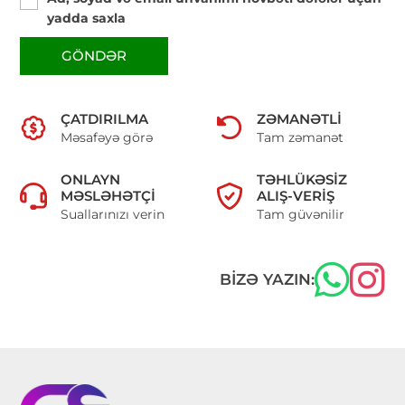
yadda saxla
GÖNDƏR
ÇATDIRILMA
ZƏMANƏTLI
Məsafəyə görə
Tam zəmanət
ONLAYN
TƏHLÜKƏSIZ
MƏSLƏHƏTÇI
ALIŞ-VERIŞ
Suallarınızı verin
Tam güvənilir
BIZƏ YAZIN: