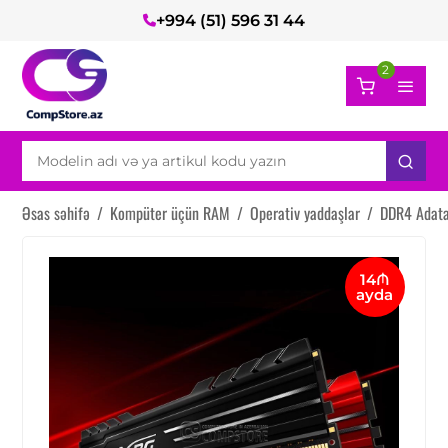
+994 (51) 596 31 44
2
Əsas səhifə
/
Kompüter üçün RAM
/
Operativ yaddaşlar
/
DDR4 Adat
14₼
ayda