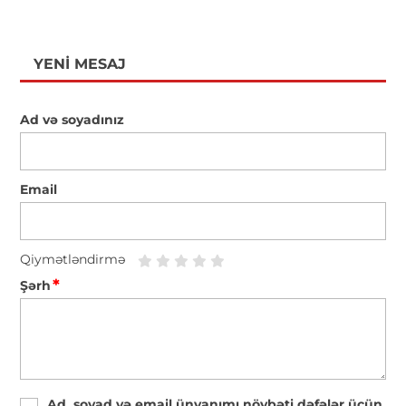
YENI MESAJ
Ad və soyadınız
Email
Qiymətləndirmə
*
Şərh
Ad, soyad və email ünvanımı növbəti dəfələr üçün