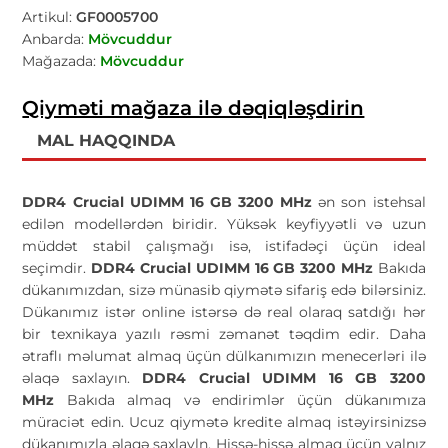
Artikul:
GF0005700
Anbarda:
Mövcuddur
Mağazada:
Mövcuddur
Qiyməti mağaza ilə dəqiqləşdirin
MAL HAQQINDA
DDR4 Crucial UDIMM 16 GB 3200 MHz
ən son istehsal
edilən modellərdən biridir. Yüksək keyfiyyətli və uzun
müddət stabil çalışmağı isə, istifadəçi üçün ideal
seçimdir.
DDR4 Crucial UDIMM 16 GB 3200 MHz
Bakıda
dükanımızdan, sizə münasib qiymətə sifariş edə bilərsiniz.
Dükanımız istər online istərsə də real olaraq satdığı hər
bir texnikaya yazılı rəsmi zəmanət təqdim edir. Daha
ətraflı məlumat almaq üçün dülkanımızın menecerləri ilə
əlaqə saxlayın.
DDR4 Crucial UDIMM 16 GB 3200
MHz
Bakıda almaq və endirimlər üçün dükanımıza
müraciət edin. Ucuz qiymətə kredite almaq istəyirsinizsə
dükanımızla əlaqə saxlayln. Hissə-hissə almaq üçün yalnız