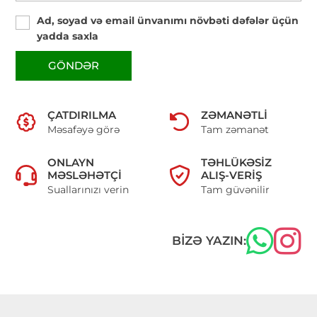
Ad, soyad və email ünvanımı növbəti dəfələr üçün
yadda saxla
GÖNDƏR
ÇATDIRILMA
ZƏMANƏTLI
Məsafəyə görə
Tam zəmanət
ONLAYN
TƏHLÜKƏSIZ
MƏSLƏHƏTÇI
ALIŞ-VERIŞ
Suallarınızı verin
Tam güvənilir
BIZƏ YAZIN: