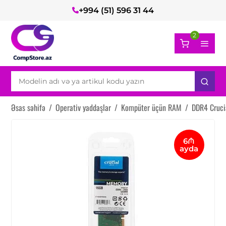
+994 (51) 596 31 44
2
Əsas səhifə
/
Operativ yaddaşlar
/
Kompüter üçün RAM
/
DDR4 Cruc
6₼
ayda