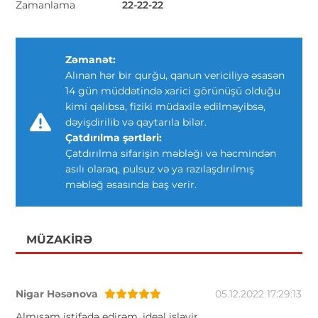
Zamanlama
22-22-22
Zəmanət:
Alınan hər bir qurğu, qanun vericiliyə əsasən
14 gün müddətində xarici görünüşü olduğu
kimi qalıbsa, fiziki müdaxilə edilməyibsə,
dəyişdirilib və qaytarıla bilər.
Çatdırılma şərtləri:
Çatdırılma sifarişin məbləği və həcmindən
asılı olaraq, pulsuz və ya razılaşdırılmış
məbləğ əsasında baş verir.
MÜZAKIRƏ
Nigar Həsənova
05.12.2022 17:29:13
Almışam istifadə edirəm, ideal işləyir