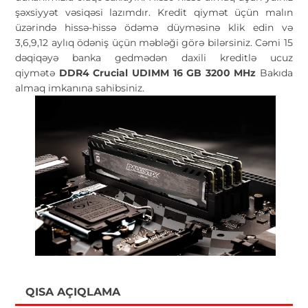
şəxsiyyət vəsiqəsi lazımdır. Kredit qiymət üçün malın
üzərində hissə-hissə ödəmə düyməsinə klik edin və
3,6,9,12 aylıq ödəniş üçün məbləği görə bilərsiniz. Cəmi 15
dəqiqəyə banka gedmədən daxili kreditlə ucuz
qiymətə
DDR4 Crucial UDIMM 16 GB 3200 MHz
Bakıda
almaq imkanına sahibsiniz.
QISA AÇIQLAMA