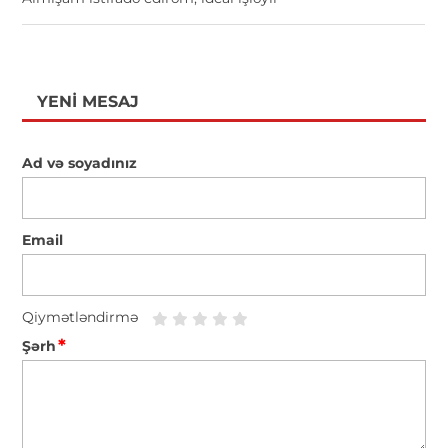
YENI MESAJ
Ad və soyadınız
Email
Qiymətləndirmə
*
Şərh