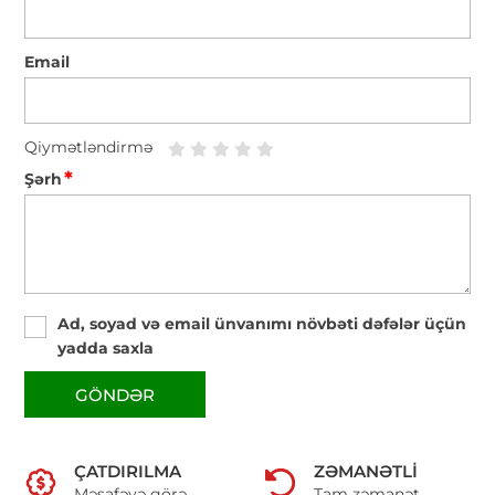
Email
Qiymətləndirmə
*
Şərh
Ad, soyad və email ünvanımı növbəti dəfələr üçün
yadda saxla
GÖNDƏR
ÇATDIRILMA
ZƏMANƏTLI
Məsafəyə görə
Tam zəmanət