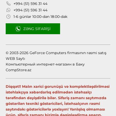
+994 (51) 596 31 44
+994 (51) 596 31 44
1-6 günlər 10:00-dən 18:00-dək
ZƏNG SIFARIŞI
© 2003-2026 GeForce Computers firmasının rəsmi satış
WEB Saytı
Компьютерный интернет-магазин в Баку
CompStore.az
Diqqət!! Malın xarici gorunüşü və komplektləşdirilməsi
istehlakçıya xəbərdarlıq edilmədən istehsalçı
tərəfindən dəyişdirilə bilər. Sifariş zamanı saytımızda
göstərilən texniki göstəriciləri, İstehsalçının rəsmi
saytındakı göstəricilərlə yoxlayın! Yanlışlıq olmaması
üçün, sifariş zamanı bizimlə dəqiqləşdirmə aparın.