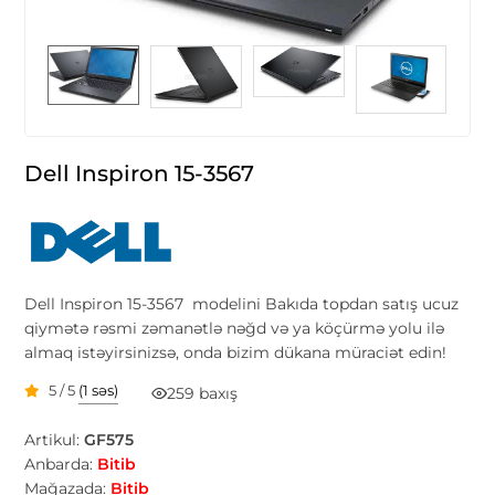
Dell Inspiron 15-3567
Dell Inspiron 15-3567 modelini Bakıda topdan satış ucuz
qiymətə rəsmi zəmanətlə nəğd və ya köçürmə yolu ilə
almaq istəyirsinizsə, onda bizim dükana müraciət edin!
5 / 5
(1 səs)
259 baxış
Artikul:
GF575
Anbarda:
Bitib
Mağazada:
Bitib