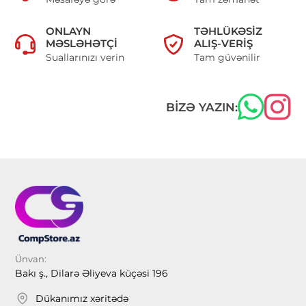
ONLAYN
TƏHLÜKƏSIZ
MƏSLƏHƏTÇI
ALIŞ-VERIŞ
Suallarınızı verin
Tam güvənilir
BIZƏ YAZIN:
Ünvan:
Bakı ş., Dilarə Əliyeva küçəsi 196
Dükanımız xəritədə