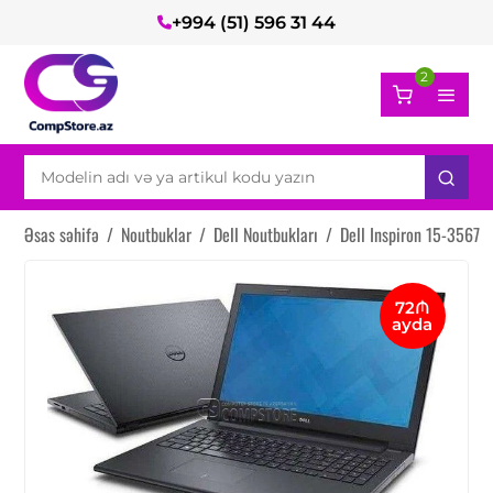
+994 (51) 596 31 44
2
Əsas səhifə
/
Noutbuklar
/
Dell Noutbukları
/
Dell Inspiron 15-3567
72₼
ayda