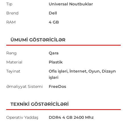
Tip
Universal Noutbuklar
Brend
Dell
RAM
4 GB
ÜMUMI GÖSTƏRICILƏR
Rəng
Qara
Material
Plastik
Təyinat
Ofis işləri, İnternet, Oyun, Dizayn
işləri
Əməliyyat Sistemi
FreeDos
TEXNIKI GÖSTƏRICILƏRI
Operativ Yaddaş
DDR4 4 GB 2400 Mhz