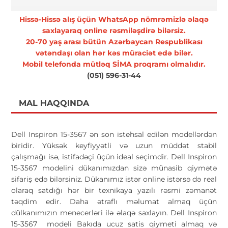
Hissə-Hissə alış üçün WhatsApp nömrəmizlə əlaqə
saxlayaraq online rəsmiləşdirə bilərsiz.
20-70 yaş arası bütün Azərbaycan Respublikası
vətəndaşı olan hər kəs müraciət edə bilər.
Mobil telefonda mütləq SİMA proqramı olmalıdır.
(051) 596-31-44
MAL HAQQINDA
Dell Inspiron 15-3567 ən son istehsal edilən modellərdən
biridir. Yüksək keyfiyyətli və uzun müddət stabil
çalışmağı isə, istifadəçi üçün ideal seçimdir. Dell Inspiron
15-3567 modelini dükanımızdan sizə münasib qiymətə
sifariş edə bilərsiniz. Dükanımız istər online istərsə də real
olaraq satdığı hər bir texnikaya yazılı rəsmi zəmanət
təqdim edir. Daha ətraflı məlumat almaq üçün
dülkanımızın menecerləri ilə əlaqə saxlayın. Dell Inspiron
15-3567 modeli Bakıda ucuz satis qiymeti almaq və