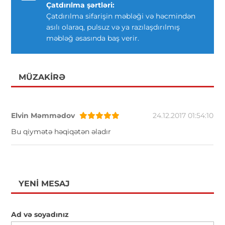
Çatdırılma şərtləri:
Çatdırılma sifarişin məbləği və həcmindən
asılı olaraq, pulsuz və ya razılaşdırılmış
məbləğ əsasında baş verir.
MÜZAKIRƏ
Elvin Məmmədov
24.12.2017 01:54:10
Bu qiymətə həqiqətən əladır
YENI MESAJ
Ad və soyadınız