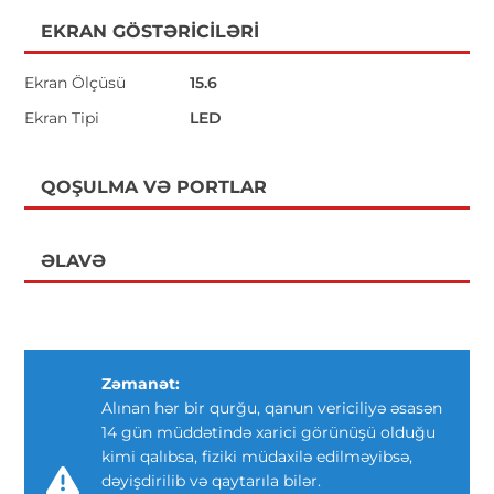
EKRAN GÖSTƏRICILƏRI
Ekran Ölçüsü
15.6
Ekran Tipi
LED
QOŞULMA VƏ PORTLAR
ƏLAVƏ
Zəmanət:
Alınan hər bir qurğu, qanun vericiliyə əsasən
14 gün müddətində xarici görünüşü olduğu
kimi qalıbsa, fiziki müdaxilə edilməyibsə,
dəyişdirilib və qaytarıla bilər.