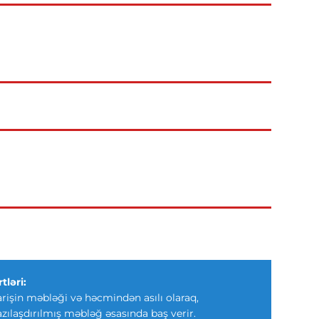
tləri:
arişin məbləği və həcmindən asılı olaraq,
azılaşdırılmış məbləğ əsasında baş verir.