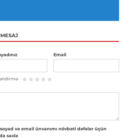
 MESAJ
oyadınız
Email
əndirmə
 soyad və email ünvanımı növbəti dəfələr üçün
da saxla