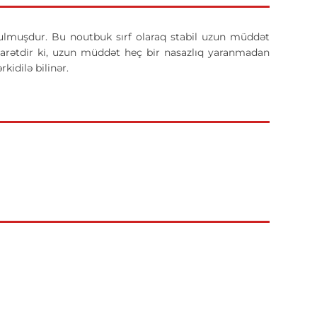
tulmuşdur. Bu noutbuk sırf olaraq stabil uzun müddət
ibarətdir ki, uzun müddət heç bir nasazlıq yaranmadan
rkidilə bilinər.