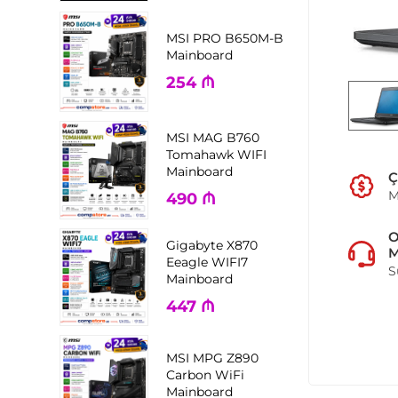
MSI PRO B650M-B
Mainboard
254
₼
MSI MAG B760
Tomahawk WIFI
Mainboard
Ç
M
490
₼
Gigabyte X870
M
Eeagle WIFI7
S
Mainboard
447
₼
MSI MPG Z890
Carbon WiFi
Mainboard