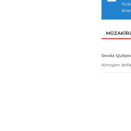
fizi
bilər
MÜZAKIR
Sevda Quliye
Almışam istifa