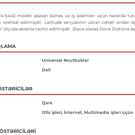
 14-5440 modeli əsasən biznes və iş adamları üçün nəzərdə tu
 istehsal edilmişdir. Latitude seriyasının üstün cəhəti ondan 
 14" ölçüdə ekranla təchiz edilmişdir. Əlavə olaraq Dock Stationa bə
QLAMA
Universal Noutbuklar
Dell
ÖSTƏRICILƏR
Qara
Ofis işləri, İnternet, Multimedia işləri üçün
GÖSTƏRICILƏRI