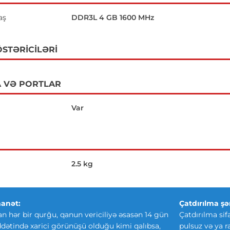
aş
DDR3L 4 GB 1600 MHz
STƏRICILƏRI
 VƏ PORTLAR
Var
2.5 kg
anət:
Çatdırılma şər
an hər bir qurğu, qanun vericiliyə əsasən 14 gün
Çatdırılma sif
ətində xarici görünüşü olduğu kimi qalıbsa,
pulsuz və ya r