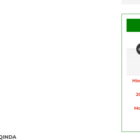
His
2
Mo
QINDA