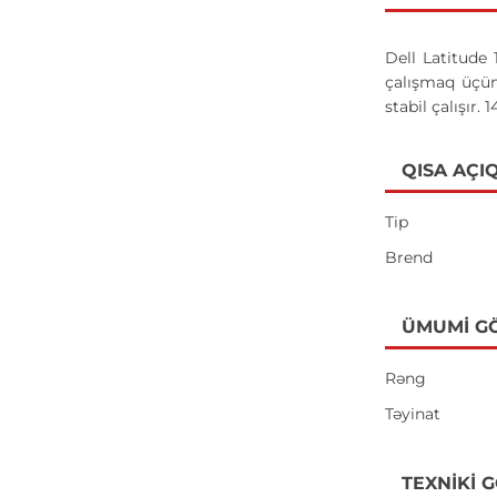
Dell Latitude
çalışmaq üçün
stabil çalışır.
QISA AÇI
Tip
Brend
ÜMUMI G
Rəng
Təyinat
TEXNIKI 