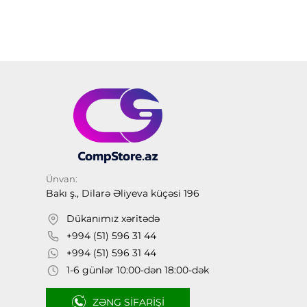
Ünvan:
Bakı ş., Dilarə Əliyeva küçəsi 196
Dükanımız xəritədə
+994 (51) 596 31 44
+994 (51) 596 31 44
1-6 günlər 10:00-dən 18:00-dək
ZƏNG SIFARIŞI