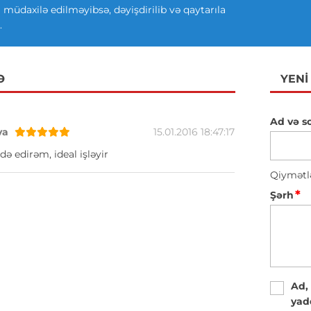
ki müdaxilə edilməyibsə, dəyişdirilib və qaytarıla
.
Ə
YENI
Ad və s
va
15.01.2016 18:47:17
də edirəm, ideal işləyir
Qiymətl
*
Şərh
Ad,
yad