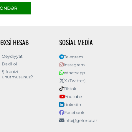
ÖNDƏR
ŞƏXSI HESAB
SOSIAL MEDIA
Qeydiyyat
Telegram
Daxil ol
Instagram
Şifrənizi
Whatsapp
unutmusunuz?
X (Twitter)
Tiktok
Youtube
Linkedin
Facebook
info@geforce.az