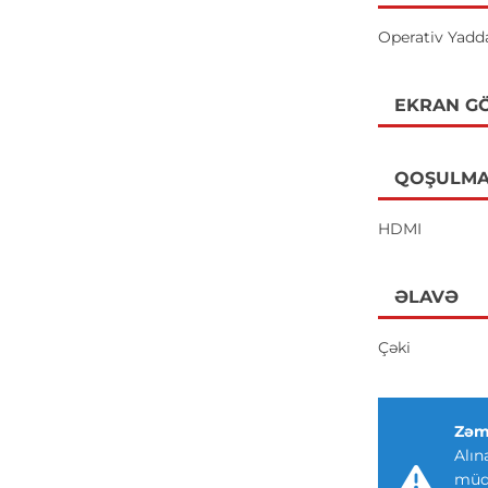
Operativ Yadd
EKRAN GÖ
QOŞULMA
HDMI
ƏLAVƏ
Çəki
Zəm
Alın
müdd