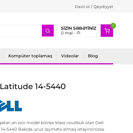
Daxil ol / Qeydiyyat
0
2
SIZIN SƏBƏTINIZ
0
mal -
₼
Kompüter toplamaq
Videolar
Blog
 Latitude 14-5440
qətən ən son model biznes klass noutbuk olan Dell
 14-5440 Bakıda ucuz qiymətə almaq istəyirsinizsə,