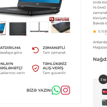
onda bi
14-5440 
zəmanətl
klaviyat
Bakıda b
5 / 5
(
Anbarda
Mağazad
ATDIRILMA
ZƏMANƏTLI
əsafəyə görə
Tam zəmanət
Nağd
ONLAYN
TƏHLÜKƏSIZ
ƏSLƏHƏTÇI
ALIŞ-VERIŞ
uallarınızı verin
Tam güvənilir
2 ay
BIZƏ YAZIN: