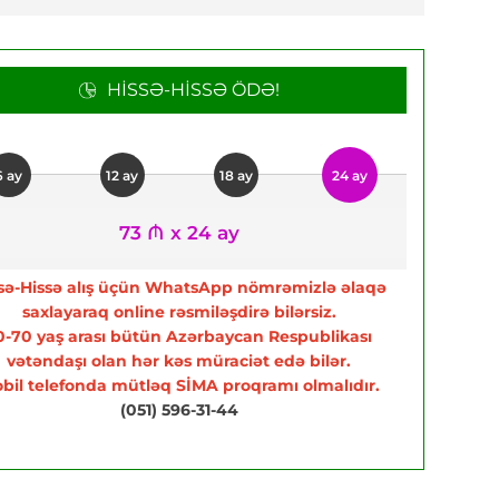
HISSƏ-HISSƏ ÖDƏ!
6 ay
12 ay
18 ay
24 ay
73 ₼ x 24 ay
sə-Hissə alış üçün WhatsApp nömrəmizlə əlaqə
saxlayaraq online rəsmiləşdirə bilərsiz.
0-70 yaş arası bütün Azərbaycan Respublikası
vətəndaşı olan hər kəs müraciət edə bilər.
bil telefonda mütləq SİMA proqramı olmalıdır.
(051) 596-31-44