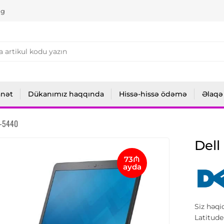
ng
anət
Dükanımız haqqında
Hissə-hissə ödəmə
Əlaqə
4-5440
Dell
73₼
ayda
Siz həqi
Latitude