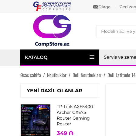
Əlaqə
Geri zə
KATALOQ
Servis və zəm
Əsas səhifə
/
Noutbuklar
/
Dell Noutbukları
/
Dell Latitude 1
YENI DAXIL OLANLAR
TP-Link AXE5400
Archer GXE75
Router Gaming
Router
349
₼