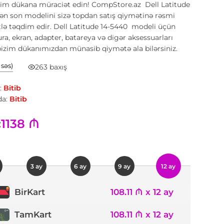
zim dükana müraciət edin! CompStore.az Dell Latitude
ən son modelini sizə topdan satış qiymətinə rəsmi
ə təqdim edir. Dell Latitude 14-5440 modeli üçün
ura, ekran, adapter, batareya və digər aksessuarları
izim dükanımızdan münasib qiymətə ala bilərsiniz.
1 səs)
263 baxış
:
Bitib
a:
Bitib
1138 ₼
:
3 ay
6 ay
9 ay
12 ay
108.11 ₼ x 12 ay
BirKart
TamKart
108.11 ₼ x 12 ay