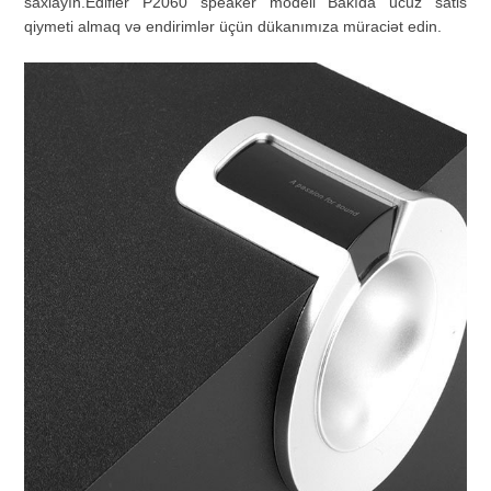
saxlayın
.Edifier P2060 speaker modeli Bakıda ucuz satis
qiymeti almaq və endirimlər üçün dükanımıza müraciət edin.