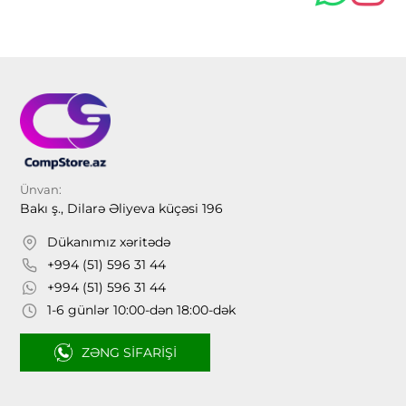
Ünvan:
Bakı ş., Dilarə Əliyeva küçəsi 196
Dükanımız xəritədə
+994 (51) 596 31 44
+994 (51) 596 31 44
1-6 günlər 10:00-dən 18:00-dək
ZƏNG SIFARIŞI