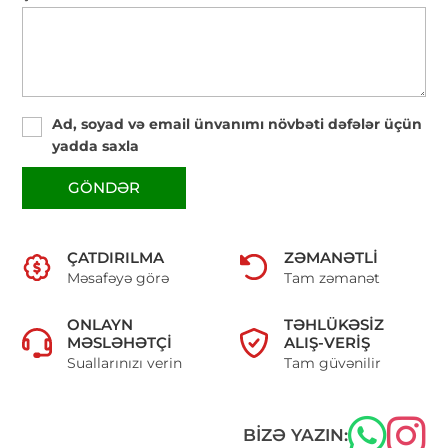
Ad, soyad və email ünvanımı növbəti dəfələr üçün
yadda saxla
GÖNDƏR
ÇATDIRILMA
ZƏMANƏTLI
Məsafəyə görə
Tam zəmanət
ONLAYN
TƏHLÜKƏSIZ
MƏSLƏHƏTÇI
ALIŞ-VERIŞ
Suallarınızı verin
Tam güvənilir
BIZƏ YAZIN: