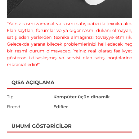
"Yalnız rəsmi zəmanət və rəsmi satış qəbzi ilə texnika alın.
Elan saytları, forumlar və ya digər rəsmi dükanı olmayan,
satış edən yerlərdən texnika almağınızı tövsiyyə etmirik.
Gələcəkdə yarana biləcək problemlərinizi həll edəcək heç
bir rəsmi qurum olmayacaq. Yalnız real olaraq fəaliyyət
göstərən ixtisaslaşmış və servisi olan satış nöqtələrinə
müraciət edin!"
QISA AÇIQLAMA
Tip
Kompüter üçün dinamik
Brend
Edifier
ÜMUMI GÖSTƏRICILƏR