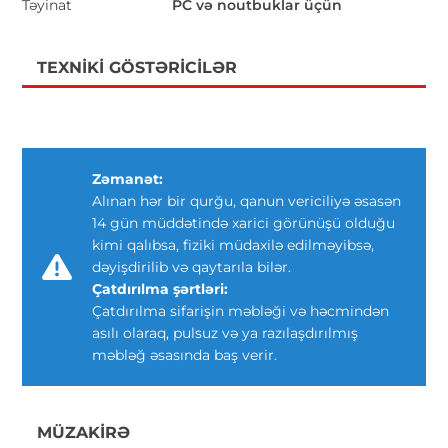
Təyinat
PC və noutbuklar üçün
TEXNIKI GÖSTƏRICILƏR
Zəmanət:
Alınan hər bir qurğu, qanun vericiliyə əsasən
14 gün müddətində xarici görünüşü olduğu
kimi qalıbsa, fiziki müdaxilə edilməyibsə,
dəyişdirilib və qaytarıla bilər.
Çatdırılma şərtləri:
Çatdırılma sifarişin məbləği və həcmindən
asılı olaraq, pulsuz və ya razılaşdırılmış
məbləğ əsasında baş verir.
MÜZAKIRƏ