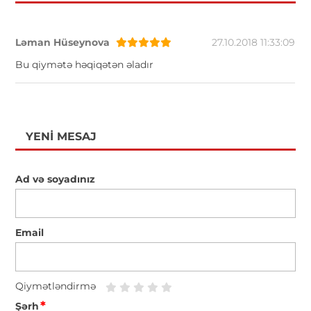
Ləman Hüseynova
27.10.2018 11:33:09
Bu qiymətə həqiqətən əladır
YENI MESAJ
Ad və soyadınız
Email
Qiymətləndirmə
*
Şərh