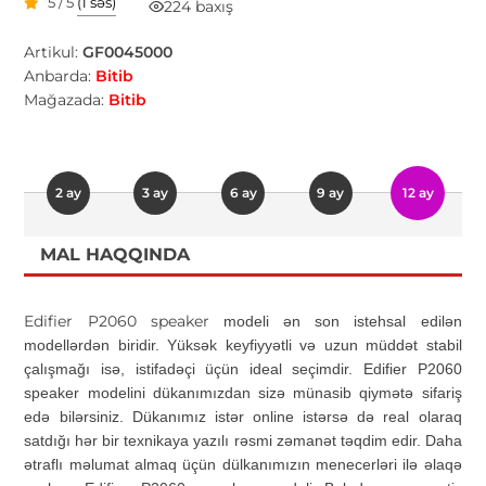
5 / 5
(1 səs)
224 baxış
Artikul:
GF0045000
Anbarda:
Bitib
Mağazada:
Bitib
2 ay
3 ay
6 ay
9 ay
12 ay
MAL HAQQINDA
Edifier P2060 speaker
modeli ən son istehsal edilən
modellərdən biridir. Yüksək keyfiyyətli və uzun müddət stabil
çalışmağı isə, istifadəçi üçün ideal seçimdir.
Edifier P2060
speaker modelini dükanımızdan sizə münasib qiymətə sifariş
edə bilərsiniz. Dükanımız istər online istərsə də real olaraq
satdığı hər bir texnikaya yazılı rəsmi zəmanət təqdim edir. Daha
ətraflı məlumat almaq üçün dülkanımızın menecerləri ilə əlaqə