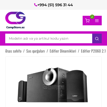
+994 (51) 596 31 44
2
Əsas səhifə
/
Səs qurğuları
/
Edifier Dinamikləri
/
Edifier P2060 2.1 