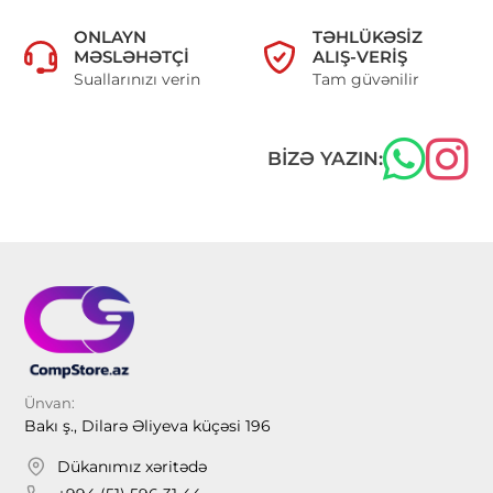
ONLAYN
TƏHLÜKƏSIZ
MƏSLƏHƏTÇI
ALIŞ-VERIŞ
Suallarınızı verin
Tam güvənilir
BIZƏ YAZIN:
Ünvan:
Bakı ş., Dilarə Əliyeva küçəsi 196
Dükanımız xəritədə