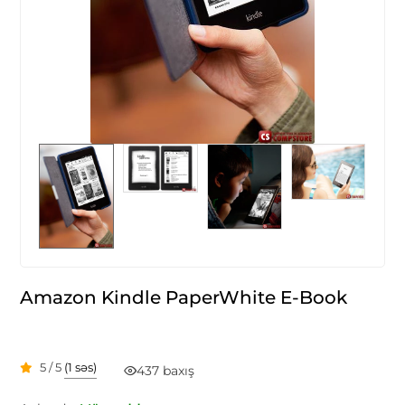
Amazon Kindle PaperWhite E-Book
5 / 5
(1 səs)
437 baxış