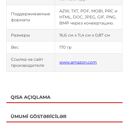
AZW, TXT, PDF, MOBI, PRC и
Поддерживаемые
HTML, DOC, JPEG, GIF, PNG,
форматы
BMP через конвертацию.
Размеры
16,6 см x 11,4 см x 0,87 см
Вес
170 гр
Ссылка на сайт
www.amazon.com
производителя
QISA AÇIQLAMA
ÜMUMI GÖSTƏRICILƏR