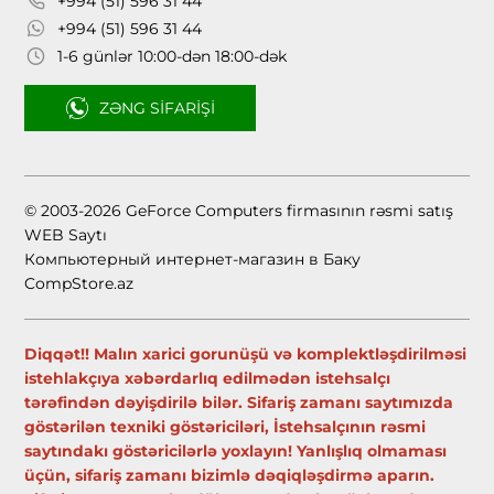
+994 (51) 596 31 44
+994 (51) 596 31 44
1-6 günlər 10:00-dən 18:00-dək
ZƏNG SIFARIŞI
© 2003-2026 GeForce Computers firmasının rəsmi satış
WEB Saytı
Компьютерный интернет-магазин в Баку
CompStore.az
Diqqət!! Malın xarici gorunüşü və komplektləşdirilməsi
istehlakçıya xəbərdarlıq edilmədən istehsalçı
tərəfindən dəyişdirilə bilər. Sifariş zamanı saytımızda
göstərilən texniki göstəriciləri, İstehsalçının rəsmi
saytındakı göstəricilərlə yoxlayın! Yanlışlıq olmaması
üçün, sifariş zamanı bizimlə dəqiqləşdirmə aparın.