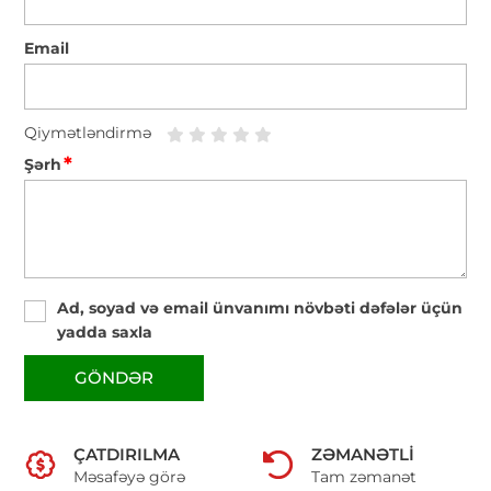
Email
Qiymətləndirmə
*
Şərh
Ad, soyad və email ünvanımı növbəti dəfələr üçün
yadda saxla
GÖNDƏR
ÇATDIRILMA
ZƏMANƏTLI
Məsafəyə görə
Tam zəmanət