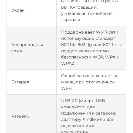
6" E-Ink® , 600 x 800 px, 167
ppi, 16-градаций,
Экран
уникальная технология
экрана и
Поддерживает Wi-Fi сети,
использующие стандарт
Беспроводная
802.11b, 802.11g или 802.11n с
связь
поддержкой системы
безопасности WEP, WPA и
WPA2
Одной зарядки хватает на
Батарея
месяц при отключённом
Wi-Fi.
USB 2.0 (микро-USB
коннектор) для
подключения к сетевому
Разъемы
адаптеру Kindle или для
подключения к
компьютеру.