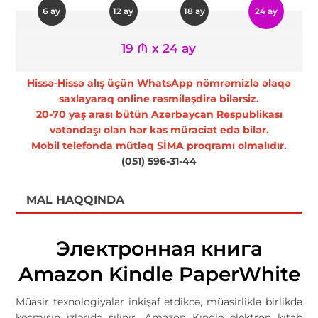
6 ay
12 ay
18 ay
24 ay
19 ₼ x 24 ay
Hissə-Hissə alış üçün WhatsApp nömrəmizlə əlaqə
saxlayaraq online rəsmiləşdirə bilərsiz.
20-70 yaş arası bütün Azərbaycan Respublikası
vətəndaşı olan hər kəs müraciət edə bilər.
Mobil telefonda mütləq SİMA proqramı olmalıdır.
(051) 596-31-44
MAL HAQQINDA
Электронная книга
Amazon Kindle PaperWhite
Müasir texnologiyalar inkişaf etdikcə, müasirliklə birlikdə
keçmişin izləridə silinir. Amazon Kindle elektron kitab