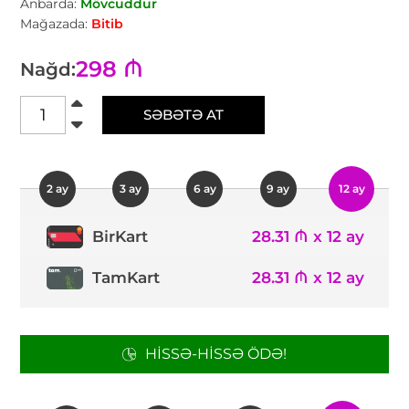
Anbarda:
Mövcuddur
Mağazada:
Bitib
298 ₼
Nağd:
SƏBƏTƏ AT
2 ay
3 ay
6 ay
9 ay
12 ay
28.31 ₼ x 12 ay
BirKart
TamKart
28.31 ₼ x 12 ay
HISSƏ-HISSƏ ÖDƏ!