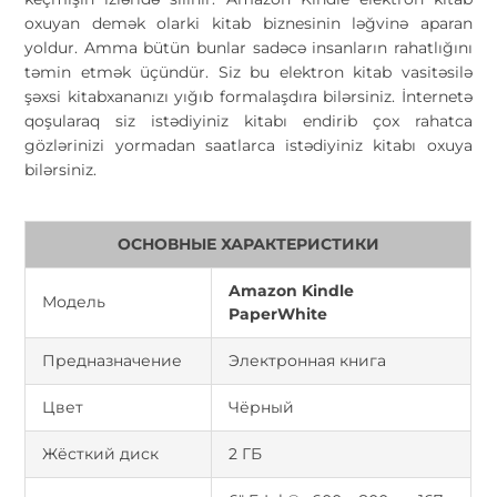
oxuyan demək olarki kitab biznesinin ləğvinə aparan
yoldur. Amma bütün bunlar sadəcə insanların rahatlığını
təmin etmək üçündür. Siz bu elektron kitab vasitəsilə
şəxsi kitabxananızı yığıb formalaşdıra bilərsiniz. İnternetə
qoşularaq siz istədiyiniz kitabı endirib çox rahatca
gözlərinizi yormadan saatlarca istədiyiniz kitabı oxuya
bilərsiniz.
ОСНОВНЫЕ ХАРАКТЕРИСТИКИ
Amazon Kindle
Модель
PaperWhite
Предназначение
Электронная книга
Цвет
Чёрный
Жёсткий диск
2 ГБ