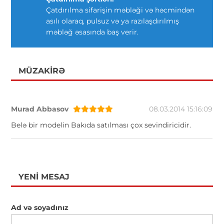
Çatdırılma sifarişin məbləği və həcmindən
asılı olaraq, pulsuz və ya razılaşdırılmış
məbləğ əsasında baş verir.
MÜZAKIRƏ
Murad Abbasov
08.03.2014 15:16:09
Belə bir modelin Bakıda satılması çox sevindiricidir.
YENI MESAJ
Ad və soyadınız