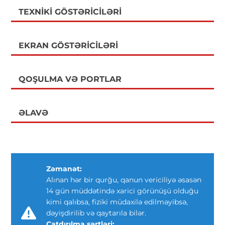
TEXNIKI GÖSTƏRICILƏRI
EKRAN GÖSTƏRICILƏRI
QOŞULMA VƏ PORTLAR
ƏLAVƏ
Zəmanət:
Alınan hər bir qurğu, qanun vericiliyə əsasən
14 gün müddətində xarici görünüşü olduğu
kimi qalıbsa, fiziki müdaxilə edilməyibsə,
dəyişdirilib və qaytarıla bilər.
Çatdırılma şərtləri: