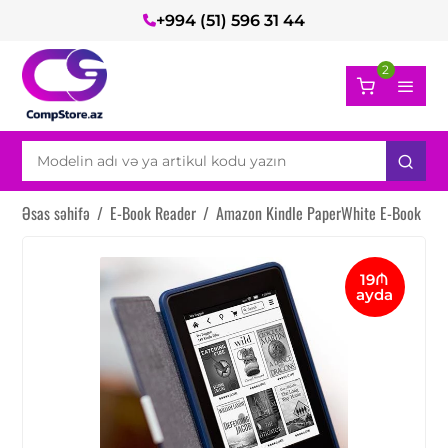
+994 (51) 596 31 44
2
Əsas səhifə
/
E-Book Reader
/
Amazon Kindle PaperWhite E-Book
19₼
ayda