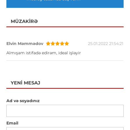
MÜZAKIRƏ
Elvin Məmmədov
25.01.2022 21:54:21
Almışam istifadə edirəm, ideal işləyir
YENI MESAJ
Ad və soyadınız
Email