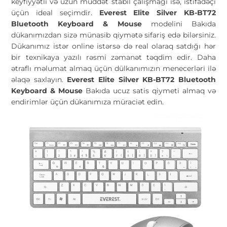
keyfiyyətli və uzun müddət stabil çalışmağı isə, istifadəçi
üçün ideal seçimdir.
Everest Elite Silver KB-BT72
Bluetooth Keyboard & Mouse
modelini Bakıda
dükanımızdan sizə münasib qiymətə sifariş edə bilərsiniz.
Dükanımız istər online istərsə də real olaraq satdığı hər
bir texnikaya yazılı rəsmi zəmanət təqdim edir. Daha
ətraflı məlumat almaq üçün dülkanımızın menecerləri ilə
əlaqə saxlayın.
Everest Elite Silver KB-BT72 Bluetooth
Keyboard & Mouse
Bakıda ucuz satis qiymeti almaq və
endirimlər üçün dükanımıza müraciət edin.