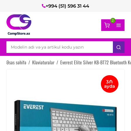
+994 (51) 596 31 44
2
Əsas səhifə
/
Klaviaturalar
/
Everest Elite Silver KB-BT72 Bluetooth
3₼
ayda