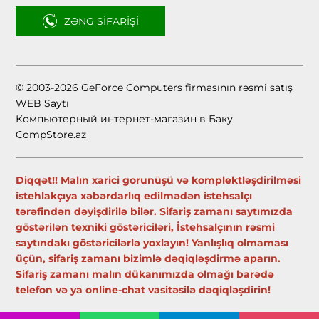
ZƏNG SIFARIŞI
© 2003-2026 GeForce Computers firmasının rəsmi satış
WEB Saytı
Компьютерный интернет-магазин в Баку
CompStore.az
Diqqət!! Malın xarici gorunüşü və komplektləşdirilməsi
istehlakçıya xəbərdarlıq edilmədən istehsalçı
tərəfindən dəyişdirilə bilər. Sifariş zamanı saytımızda
göstərilən texniki göstəriciləri, İstehsalçının rəsmi
saytındakı göstəricilərlə yoxlayın! Yanlışlıq olmaması
üçün, sifariş zamanı bizimlə dəqiqləşdirmə aparın.
Sifariş zamanı malın dükanımızda olmağı barədə
telefon və ya online-chat vasitəsilə dəqiqləşdirin!