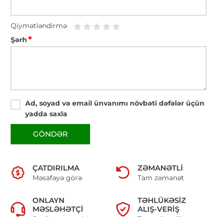
Qiymətləndirmə
*
Şərh
Ad, soyad və email ünvanımı növbəti dəfələr üçün
yadda saxla
GÖNDƏR
ÇATDIRILMA
ZƏMANƏTLI
Məsafəyə görə
Tam zəmanət
ONLAYN
TƏHLÜKƏSIZ
MƏSLƏHƏTÇI
ALIŞ-VERIŞ