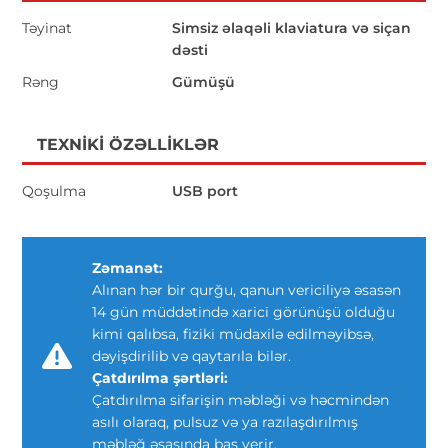
Təyinat
Simsiz əlaqəli klaviatura və siçan
dəsti
Rəng
Gümüşü
TEXNIKI ÖZƏLLIKLƏR
Qoşulma
USB port
Zəmanət:
Alınan hər bir qurğu, qanun vericiliyə əsasən
14 gün müddətində xarici görünüşü olduğu
kimi qalıbsa, fiziki müdaxilə edilməyibsə,
dəyişdirilib və qaytarıla bilər.
Çatdırılma şərtləri:
Çatdırılma sifarişin məbləği və həcmindən
asılı olaraq, pulsuz və ya razılaşdırılmış
məbləğ əsasında baş verir.