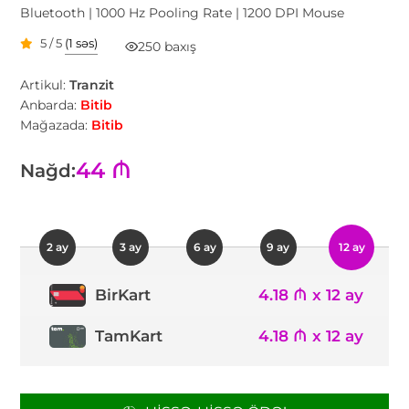
Bluetooth | 1000 Hz Pooling Rate | 1200 DPI Mouse
5 / 5
(1 səs)
250 baxış
Artikul:
Tranzit
Anbarda:
Bitib
Mağazada:
Bitib
44 ₼
Nağd:
2 ay
3 ay
6 ay
9 ay
12 ay
4.18 ₼ x 12 ay
BirKart
TamKart
4.18 ₼ x 12 ay