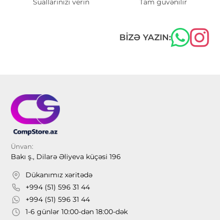
Suallarınızı verin
Tam güvənilir
BIZƏ YAZIN:
Ünvan:
Bakı ş., Dilarə Əliyeva küçəsi 196
Dükanımız xəritədə
+994 (51) 596 31 44
+994 (51) 596 31 44
1-6 günlər 10:00-dən 18:00-dək