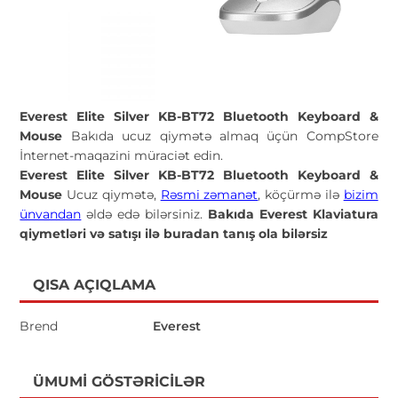
Everest Elite Silver KB-BT72 Bluetooth Keyboard &
Mouse
Bakıda ucuz qiymətə almaq üçün CompStore
İnternet-maqazini müraciət edin.
Everest Elite Silver KB-BT72 Bluetooth Keyboard &
Mouse
Ucuz qiymətə,
Rəsmi zəmanət
, köçürmə ilə
bizim
ünvandan
əldə edə bilərsiniz.
Bakıda Everest Klaviatura
qiymetləri və satışı ilə buradan tanış ola bilərsiz
QISA AÇIQLAMA
Brend
Everest
ÜMUMI GÖSTƏRICILƏR