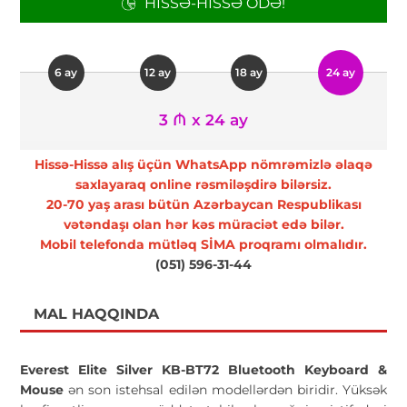
HISSƏ-HISSƏ ÖDƏ!
6 ay
12 ay
18 ay
24 ay
3 ₼ x 24 ay
Hissə-Hissə alış üçün WhatsApp nömrəmizlə əlaqə
saxlayaraq online rəsmiləşdirə bilərsiz.
20-70 yaş arası bütün Azərbaycan Respublikası
vətəndaşı olan hər kəs müraciət edə bilər.
Mobil telefonda mütləq SİMA proqramı olmalıdır.
(051) 596-31-44
MAL HAQQINDA
Everest Elite Silver KB-BT72 Bluetooth Keyboard &
Mouse
ən son istehsal edilən modellərdən biridir. Yüksək