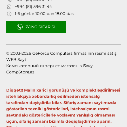
+994 (51) 596 31 44
1-6 günlər 10:00-dən 18:00-dək
ZƏNG SIFARIŞI
© 2003-2026 GeForce Computers firmasının rəsmi satış
WEB Saytı
Компьютерный интернет-магазин в Баку
CompStore.az
Diqqət!! Malın xarici gorunüşü və komplektləşdirilməsi
istehlakçıya xəbərdarlıq edilmədən istehsalçı
tərəfindən dəyişdirilə bilər. Sifariş zamanı saytımızda
göstərilən texniki göstəriciləri, İstehsalçının rəsmi
saytındakı göstəricilərlə yoxlayın! Yanlışlıq olmaması
üçün, sifariş zamanı bizimlə dəqiqləşdirmə aparın.