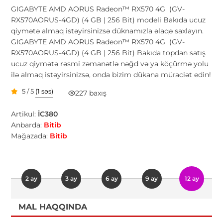
GIGABYTE AMD AORUS Radeon™ RX570 4G (GV-
RX570AORUS-4GD) (4 GB | 256 Bit) modeli Bakıda ucuz
qiymətə almaq istəyirsinizsə düknamızla əlaqə saxlayın.
GIGABYTE AMD AORUS Radeon™ RX570 4G (GV-
RX570AORUS-4GD) (4 GB | 256 Bit) Bakıda topdan satış
ucuz qiymətə rəsmi zəmanətlə nəğd və ya köçürmə yolu
ilə almaq istəyirsinizsə, onda bizim dükana müraciət edin!
5 / 5
(1 səs)
227 baxış
Artikul:
İC380
Anbarda:
Bitib
Mağazada:
Bitib
2 ay
3 ay
6 ay
9 ay
12 ay
MAL HAQQINDA