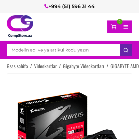
+994 (51) 596 31 44
2
Əsas səhifə
/
Videokartlar
/
Gigabyte Videokartları
/
GIGABYTE AMD 