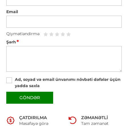
Email
Qiymətləndirmə
*
Şərh
Ad, soyad və email ünvanımı növbəti dəfələr üçün
yadda saxla
GÖNDƏR
ÇATDIRILMA
ZƏMANƏTLI
Məsafəyə görə
Tam zəmanət