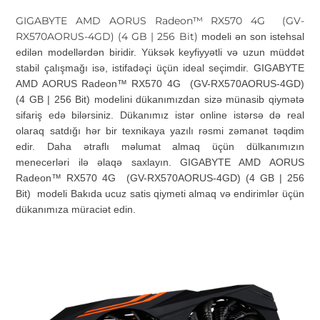
GIGABYTE AMD AORUS Radeon™ RX570 4G (GV-
RX570AORUS-4GD) (4 GB | 256 Bit)
modeli ən son istehsal
edilən modellərdən biridir. Yüksək keyfiyyətli və uzun müddət
stabil çalışmağı isə, istifadəçi üçün ideal seçimdir.
GIGABYTE
AMD AORUS Radeon™ RX570 4G (GV-RX570AORUS-4GD)
(4 GB | 256 Bit) modelini dükanımızdan sizə münasib qiymətə
sifariş edə bilərsiniz. Dükanımız istər online istərsə də real
olaraq satdığı hər bir texnikaya yazılı rəsmi zəmanət təqdim
edir. Daha ətraflı məlumat almaq üçün dülkanımızın
menecerləri ilə əlaqə saxlayın
. GIGABYTE AMD AORUS
Radeon™ RX570 4G (GV-RX570AORUS-4GD) (4 GB | 256
Bit)
modeli Bakıda ucuz satis qiymeti almaq və endirimlər üçün
dükanımıza müraciət edin.