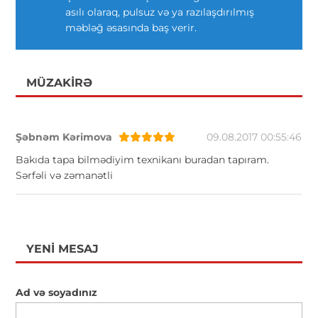
asılı olaraq, pulsuz və ya razılaşdırılmış
məbləğ əsasında baş verir.
MÜZAKIRƏ
Şəbnəm Kərimova
09.08.2017 00:55:46
Bakıda tapa bilmədiyim texnikanı buradan tapıram.
Sərfəli və zəmanətli
YENI MESAJ
Ad və soyadınız