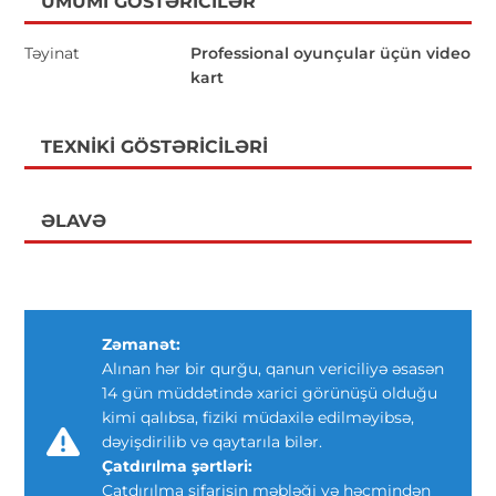
ÜMUMI GÖSTƏRICILƏR
Təyinat
Professional oyunçular üçün video
kart
TEXNIKI GÖSTƏRICILƏRI
ƏLAVƏ
Zəmanət:
Alınan hər bir qurğu, qanun vericiliyə əsasən
14 gün müddətində xarici görünüşü olduğu
kimi qalıbsa, fiziki müdaxilə edilməyibsə,
dəyişdirilib və qaytarıla bilər.
Çatdırılma şərtləri:
Çatdırılma sifarişin məbləği və həcmindən