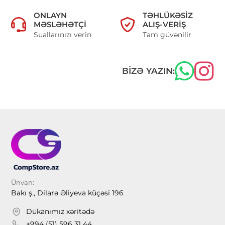
ONLAYN
TƏHLÜKƏSIZ
MƏSLƏHƏTÇI
ALIŞ-VERIŞ
Suallarınızı verin
Tam güvənilir
BIZƏ YAZIN:
Ünvan:
Bakı ş., Dilarə Əliyeva küçəsi 196
Dükanımız xəritədə
+994 (51) 596 31 44