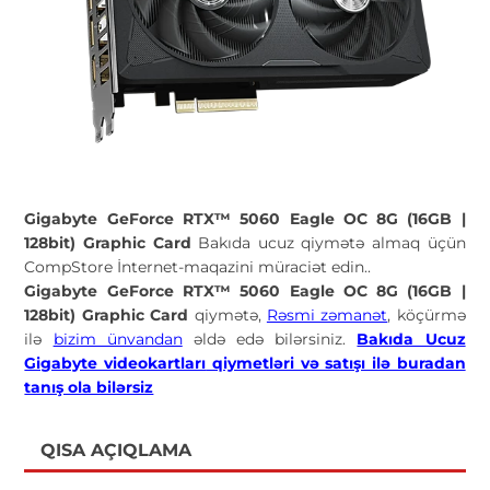
Gigabyte GeForce RTX™ 5060 Eagle OC 8G (16GB |
128bit) Graphic Card
Bakıda ucuz qiymətə almaq üçün
CompStore İnternet-maqazini müraciət edin..
Gigabyte GeForce RTX™ 5060 Eagle OC 8G (16GB |
128bit) Graphic Card
qiymətə,
Rəsmi zəmanət
, köçürmə
ilə
bizim ünvandan
əldə edə bilərsiniz.
Bakıda Ucuz
Gigabyte videokartları
qiymetləri və satışı ilə buradan
tanış ola bilərsiz
QISA AÇIQLAMA