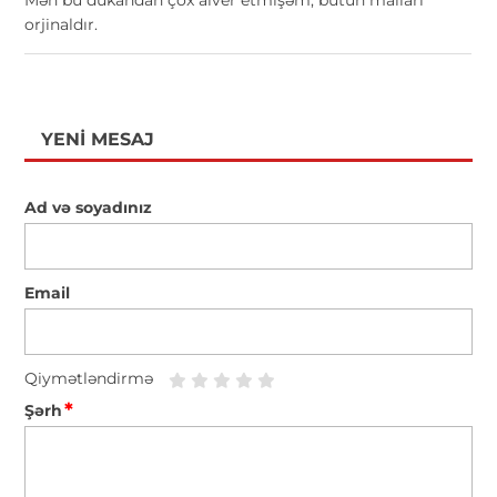
orjinaldır.
YENI MESAJ
Ad və soyadınız
Email
Qiymətləndirmə
*
Şərh