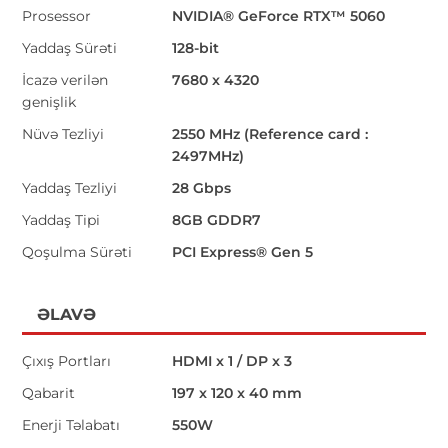
Prosessor
NVIDIA® GeForce RTX™ 5060
Yaddaş Sürəti
128-bit
İcazə verilən
7680 x 4320
genişlik
Nüvə Tezliyi
2550 MHz (Reference card :
2497MHz)
Yaddaş Tezliyi
28 Gbps
Yaddaş Tipi
8GB GDDR7
Qoşulma Sürəti
PCI Express® Gen 5
ƏLAVƏ
Çıxış Portları
HDMI x 1 / DP x 3
Qabarit
197 x 120 x 40 mm
Enerji Təlabatı
550W