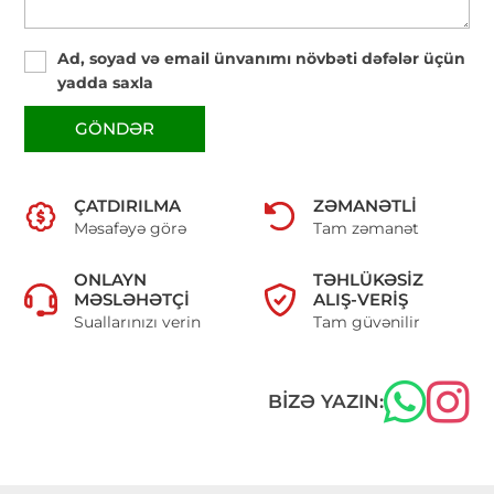
Ad, soyad və email ünvanımı növbəti dəfələr üçün
yadda saxla
GÖNDƏR
ÇATDIRILMA
ZƏMANƏTLI
Məsafəyə görə
Tam zəmanət
ONLAYN
TƏHLÜKƏSIZ
MƏSLƏHƏTÇI
ALIŞ-VERIŞ
Suallarınızı verin
Tam güvənilir
BIZƏ YAZIN: