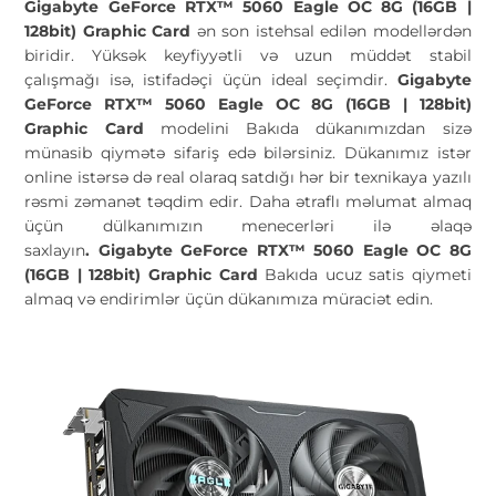
Gigabyte GeForce RTX™ 5060 Eagle OC 8G (16GB |
128bit) Graphic Card
ən son istehsal edilən modellərdən
biridir. Yüksək keyfiyyətli və uzun müddət stabil
çalışmağı isə, istifadəçi üçün ideal seçimdir.
Gigabyte
GeForce RTX™ 5060 Eagle OC 8G (16GB | 128bit)
Graphic Card
modelini Bakıda dükanımızdan sizə
münasib qiymətə sifariş edə bilərsiniz. Dükanımız istər
online istərsə də real olaraq satdığı hər bir texnikaya yazılı
rəsmi zəmanət təqdim edir. Daha ətraflı məlumat almaq
üçün dülkanımızın menecerləri ilə əlaqə
saxlayın
.
Gigabyte GeForce RTX™ 5060 Eagle OC 8G
(16GB | 128bit) Graphic Card
Bakıda ucuz satis qiymeti
almaq və endirimlər üçün dükanımıza müraciət edin.