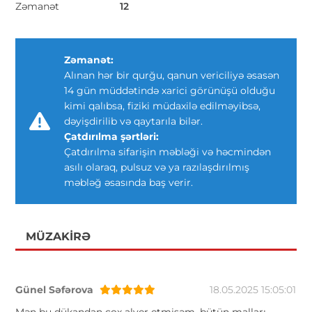
Zəmanət
12
Zəmanət:
Alınan hər bir qurğu, qanun vericiliyə əsasən
14 gün müddətində xarici görünüşü olduğu
kimi qalıbsa, fiziki müdaxilə edilməyibsə,
dəyişdirilib və qaytarıla bilər.
Çatdırılma şərtləri:
Çatdırılma sifarişin məbləği və həcmindən
asılı olaraq, pulsuz və ya razılaşdırılmış
məbləğ əsasında baş verir.
MÜZAKIRƏ
Günel Səfərova
18.05.2025 15:05:01
Mən bu dükandan çox alver etmişəm, bütün malları