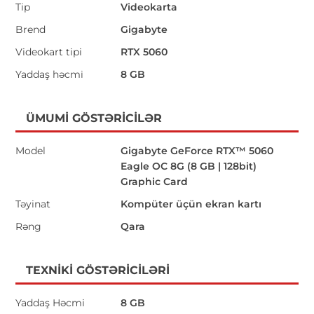
Tip
Videokarta
Brend
Gigabyte
Videokart tipi
RTX 5060
Yaddaş həcmi
8 GB
ÜMUMI GÖSTƏRICILƏR
Model
Gigabyte GeForce RTX™ 5060
Eagle OC 8G (8 GB | 128bit)
Graphic Card
Təyinat
Kompüter üçün ekran kartı
Rəng
Qara
TEXNIKI GÖSTƏRICILƏRI
Yaddaş Həcmi
8 GB