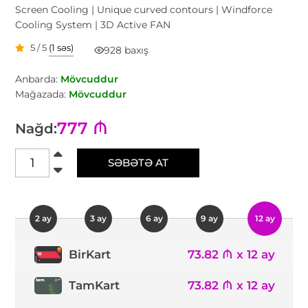
Screen Cooling | Unique curved contours | Windforce
Cooling System | 3D Active FAN
5 / 5
(1 səs)
928 baxış
Anbarda:
Mövcuddur
Mağazada:
Mövcuddur
777 ₼
Nağd:
SƏBƏTƏ AT
2 ay
3 ay
6 ay
9 ay
12 ay
73.82 ₼ x 12 ay
BirKart
TamKart
73.82 ₼ x 12 ay