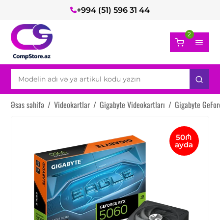
+994 (51) 596 31 44
2
Əsas səhifə
/
Videokartlar
/
Gigabyte Videokartları
/
Gigabyte GeFor
50₼
ayda