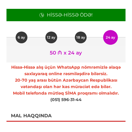
HISSƏ-HISSƏ ÖDƏ!
6 ay
12 ay
18 ay
24 ay
50 ₼ x 24 ay
Hissə-Hissə alış üçün WhatsApp nömrəmizlə əlaqə
saxlayaraq online rəsmiləşdirə bilərsiz.
20-70 yaş arası bütün Azərbaycan Respublikası
vətəndaşı olan hər kəs müraciət edə bilər.
Mobil telefonda mütləq SİMA proqramı olmalıdır.
(051) 596-31-44
MAL HAQQINDA