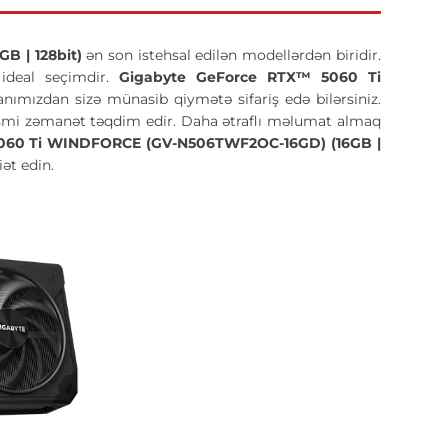
B | 128bit)
ən son istehsal edilən modellərdən biridir.
 ideal seçimdir.
Gigabyte GeForce RTX™ 5060 Ti
nımızdan sizə münasib qiymətə sifariş edə bilərsiniz.
ı rəsmi zəmanət təqdim edir. Daha ətraflı məlumat almaq
060 Ti WINDFORCE (GV-N506TWF2OC-16GD) (16GB |
ət edin.