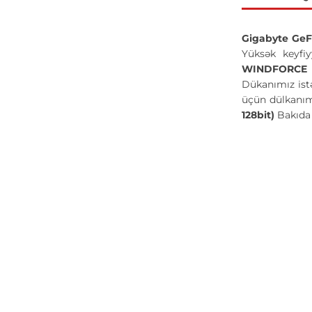
Gigabyte GeF
Yüksək keyfiy
WINDFORCE (
Dükanımız istə
üçün dülkanımı
128bit)
Bakıda