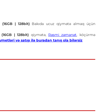
(16GB | 128bit)
Bakıda ucuz qiymətə almaq üçün
16GB | 128bit)
qiymətə,
Rəsmi zəmanət
, köçürmə
metləri və satışı ilə buradan tanış ola bilərsiz