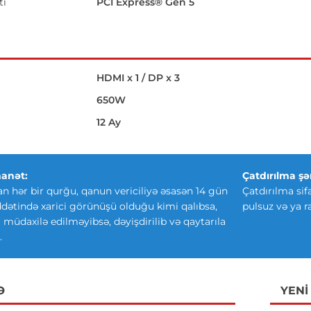
ti
PCI Express® Gen 5
HDMI x 1 / DP x 3
650W
12 Ay
anət:
Çatdırılma şər
an hər bir qurğu, qanun vericiliyə əsasən 14 gün
Çatdırılma sif
ətində xarici görünüşü olduğu kimi qalıbsa,
pulsuz və ya r
ki müdaxilə edilməyibsə, dəyişdirilib və qaytarıla
.
Ə
YENI