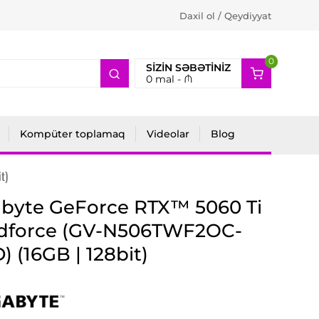
Daxil ol / Qeydiyyat
0
2
SIZIN SƏBƏTINIZ
0
mal -
₼
Kompüter toplamaq
Videolar
Blog
t)
byte GeForce RTX™ 5060 Ti
dforce (GV-N506TWF2OC-
) (16GB | 128bit)