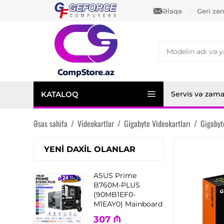
Əlaqə
Geri zə
KATALOQ
Servis və zəm
Əsas səhifə
/
Videokartlar
/
Gigabyte Videokartları
/
Gigabyt
YENI DAXIL OLANLAR
ASUS Prime
B760M-PLUS
(90MB1EF0-
M1EAY0) Mainboard
307
₼