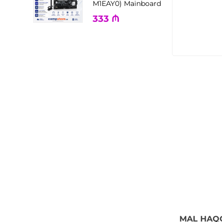
M1EAY0) Mainboard
333
₼
MAL HAQ