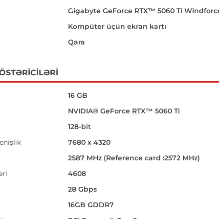
Gigabyte GeForce RTX™ 5060 Ti Windforce
Kompüter üçün ekran kartı
Qara
GÖSTƏRICILƏRI
16 GB
NVIDIA® GeForce RTX™ 5060 Ti
128-bit
enişlik
7680 x 4320
2587 MHz (Reference card :2572 MHz)
ri
4608
28 Gbps
16GB GDDR7