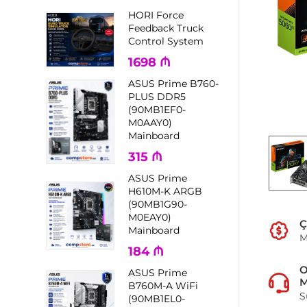
HORI Force
Feedback Truck
Control System
1698
₼
ASUS Prime B760-
PLUS DDR5
(90MB1EF0-
M0AAY0)
Mainboard
315
₼
ASUS Prime
H610M-K ARGB
(90MB1G90-
M0EAY0)
Ç
Mainboard
M
184
₼
ASUS Prime
M
B760M-A WiFi
S
(90MB1EL0-