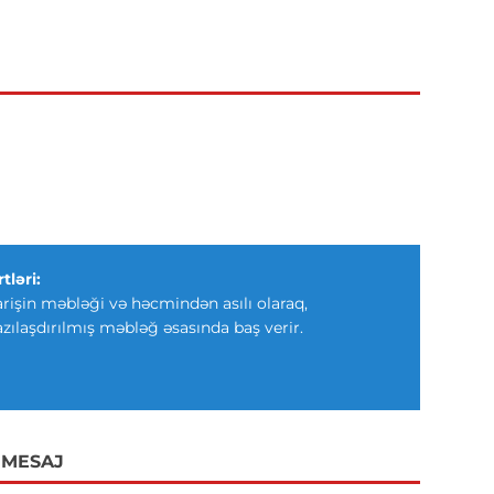
tləri:
arişin məbləği və həcmindən asılı olaraq,
azılaşdırılmış məbləğ əsasında baş verir.
 MESAJ