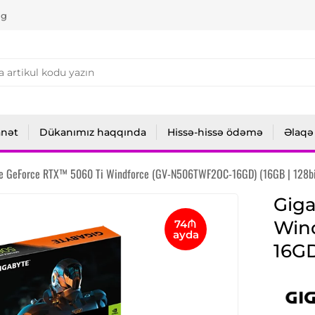
ng
anət
Dükanımız haqqında
Hissə-hissə ödəmə
Əlaqə
e GeForce RTX™ 5060 Ti Windforce (GV-N506TWF2OC-16GD) (16GB | 128bi
Giga
Win
74₼
ayda
16GD