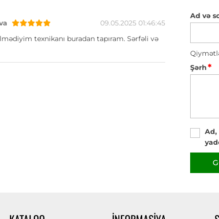
Ad və s
va
09.05.2025 01:46:45
lmədiyim texnikanı buradan tapıram. Sərfəli və
Qiymətl
*
Şərh
Ad,
yad
G
KATALOQ
İNFORMASIYA