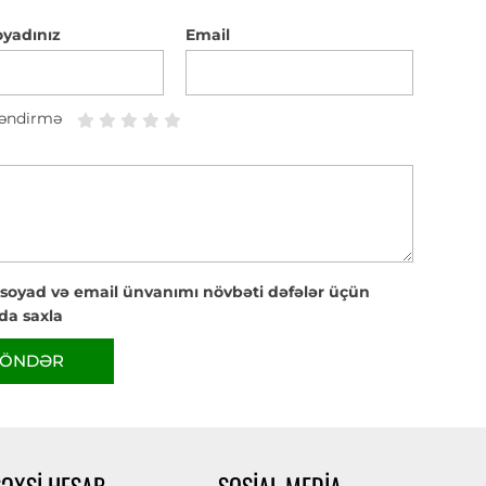
oyadınız
Email
əndirmə
 soyad və email ünvanımı növbəti dəfələr üçün
da saxla
ÖNDƏR
ŞƏXSI HESAB
SOSIAL MEDIA