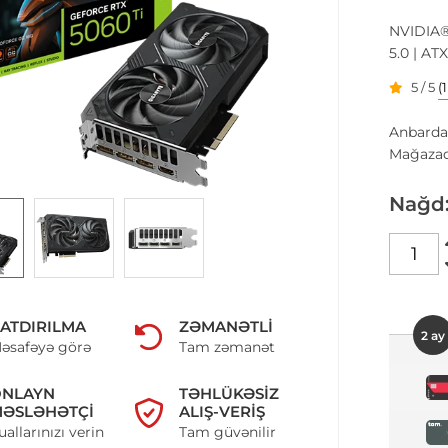
NVIDIA®
5.0 | AT
5 / 5
(
Anbarda
Mağazad
Nağd
ATDIRILMA
ZƏMANƏTLI
2 ay
əsafəyə görə
Tam zəmanət
ONLAYN
TƏHLÜKƏSIZ
ƏSLƏHƏTÇI
ALIŞ-VERIŞ
uallarınızı verin
Tam güvənilir