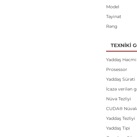
Model
Təyinat
Rəng
TEXNIKI 
Yaddaş Həcmi
Prosessor
Yaddaş Sürəti
İcazə verilən g
Nüvə Tezliyi
CUDA® Nüvələ
Yaddaş Tezliyi
Yaddaş Tipi