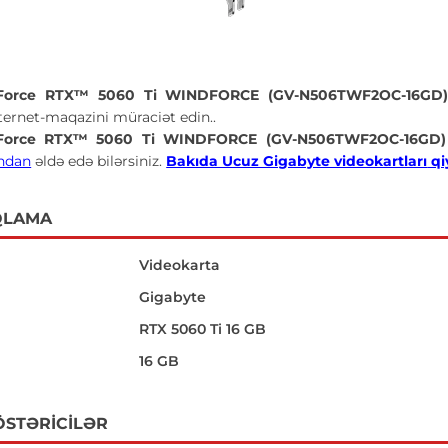
Force RTX™ 5060 Ti WINDFORCE (GV-N506TWF2OC-16GD) 
ernet-maqazini müraciət edin..
Force RTX™ 5060 Ti WINDFORCE (GV-N506TWF2OC-16GD) (
ndan
əldə edə bilərsiniz.
Bakıda Ucuz Gigabyte videokartları
qiy
QLAMA
Videokarta
Gigabyte
RTX 5060 Ti 16 GB
16 GB
ÖSTƏRICILƏR