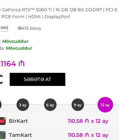
 GeForce RTX™ 5060 Ti | 16 GB 128 Bit GDDR7 | PCI-E
X PCB Form | HDMI | DisplayPort
1 səs)
415 baxış
:
Mövcuddur
a:
Mövcuddur
1164 ₼
:
SƏBƏTƏ AT
3 ay
6 ay
9 ay
12 ay
110.58 ₼ x 12 ay
BirKart
TamKart
110.58 ₼ x 12 ay