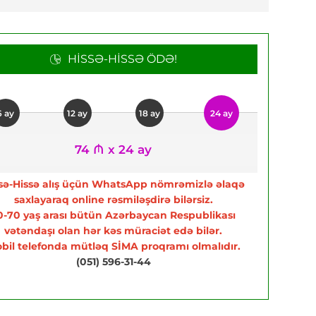
HISSƏ-HISSƏ ÖDƏ!
6 ay
12 ay
18 ay
24 ay
74 ₼ x 24 ay
sə-Hissə alış üçün WhatsApp nömrəmizlə əlaqə
saxlayaraq online rəsmiləşdirə bilərsiz.
0-70 yaş arası bütün Azərbaycan Respublikası
vətəndaşı olan hər kəs müraciət edə bilər.
bil telefonda mütləq SİMA proqramı olmalıdır.
(051) 596-31-44