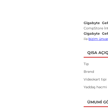
Gigabyte Ge
CompStore İnt
Gigabyte Ge
ilə
bizim ünva
QISA AÇI
Tip
Brend
Videokart tipi
Yaddaş həcmi
ÜMUMI G