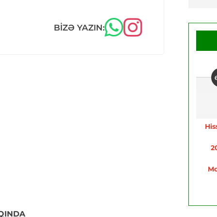
BIZƏ YAZIN:
His
2
Mo
QINDA