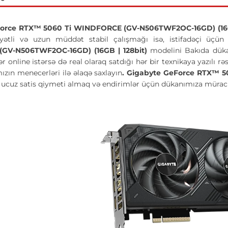
orce RTX™ 5060 Ti WINDFORCE (GV-N506TWF2OC-16GD) (16G
yətli və uzun müddət stabil çalışmağı isə, istifadəçi üçün
GV-N506TWF2OC-16GD) (16GB | 128bit)
modelini Bakıda düka
r online istərsə də real olaraq satdığı hər bir texnikaya yazıl
zın menecerləri ilə əlaqə saxlayın
.
Gigabyte GeForce RTX™ 5
 ucuz satis qiymeti almaq və endirimlər üçün dükanımıza müraci