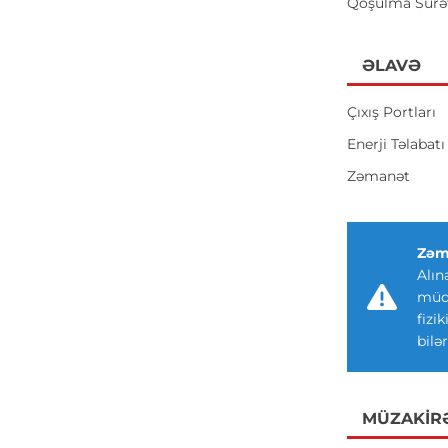
Qoşulma Sürə
ƏLAVƏ
Çıxış Portları
Enerji Təlabatı
Zəmanət
Zəm
Alın
müdd
fizi
bilər
MÜZAKIR