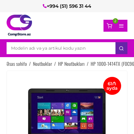
+994 (51) 596 31 44
2
Əsas səhifə
/
Noutbuklar
/
HP Noutbukları
/
HP 1000-1414TX (F0C96
61₼
ayda