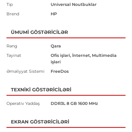
Tip
Universal Noutbuklar
Brend
HP
ÜMUMI GÖSTƏRICILƏR
Rəng
Qara
Təyinat
Ofis işləri, İnternet, Multimedia
işləri
Əməliyyat Sistemi
FreeDos
TEXNIKI GÖSTƏRICILƏRI
Operativ Yaddaş
DDR3L 8 GB 1600 MHz
EKRAN GÖSTƏRICILƏRI