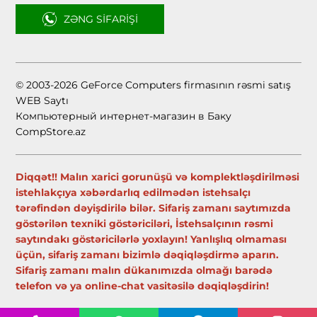
ZƏNG SIFARIŞI
© 2003-2026 GeForce Computers firmasının rəsmi satış
WEB Saytı
Компьютерный интернет-магазин в Баку
CompStore.az
Diqqət!! Malın xarici gorunüşü və komplektləşdirilməsi
istehlakçıya xəbərdarlıq edilmədən istehsalçı
tərəfindən dəyişdirilə bilər. Sifariş zamanı saytımızda
göstərilən texniki göstəriciləri, İstehsalçının rəsmi
saytındakı göstəricilərlə yoxlayın! Yanlışlıq olmaması
üçün, sifariş zamanı bizimlə dəqiqləşdirmə aparın.
Sifariş zamanı malın dükanımızda olmağı barədə
telefon və ya online-chat vasitəsilə dəqiqləşdirin!