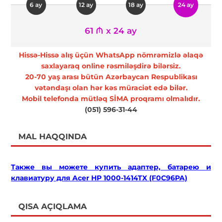
6 ay
12 ay
18 ay
24 ay
61 ₼ x 24 ay
Hissə-Hissə alış üçün WhatsApp nömrəmizlə əlaqə
saxlayaraq online rəsmiləşdirə bilərsiz.
20-70 yaş arası bütün Azərbaycan Respublikası
vətəndaşı olan hər kəs müraciət edə bilər.
Mobil telefonda mütləq SİMA proqramı olmalıdır.
(051) 596-31-44
MAL HAQQINDA
Также вы можете купить адаптер, батарею и
клавиатуру для Acer HP 1000-1414TX (F0C96PA)
QISA AÇIQLAMA