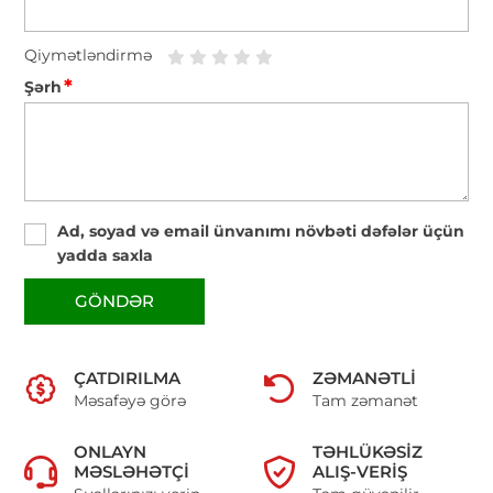
Qiymətləndirmə
*
Şərh
Ad, soyad və email ünvanımı növbəti dəfələr üçün
yadda saxla
GÖNDƏR
ÇATDIRILMA
ZƏMANƏTLI
Məsafəyə görə
Tam zəmanət
ONLAYN
TƏHLÜKƏSIZ
MƏSLƏHƏTÇI
ALIŞ-VERIŞ