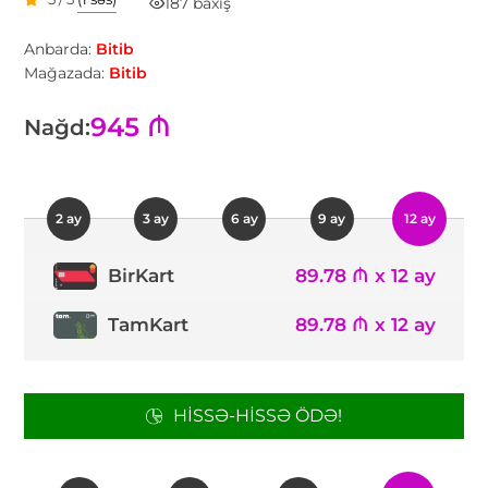
187 baxış
Anbarda:
Bitib
Mağazada:
Bitib
945 ₼
Nağd:
2 ay
3 ay
6 ay
9 ay
12 ay
89.78 ₼ x 12 ay
BirKart
TamKart
89.78 ₼ x 12 ay
HISSƏ-HISSƏ ÖDƏ!