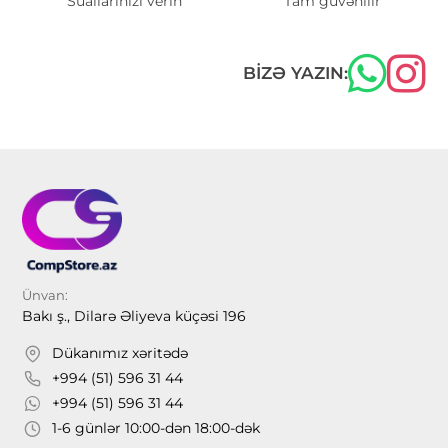
Suallarınızı verin
Tam güvənilir
BIZƏ YAZIN:
Ünvan:
Bakı ş., Dilarə Əliyeva küçəsi 196
Dükanımız xəritədə
+994 (51) 596 31 44
+994 (51) 596 31 44
1-6 günlər 10:00-dən 18:00-dək