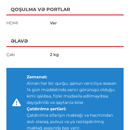
QOŞULMA VƏ PORTLAR
HDMI
Var
ƏLAVƏ
Çəki
2 kg
Zəmanət:
Alınan hər bir qurğu, qanun vericiliyə əsasən
14 gün müddətində xarici görünüşü olduğu
kimi qalıbsa, fiziki müdaxilə edilməyibsə,
dəyişdirilib və qaytarıla bilər.
Çatdırılma şərtləri:
Çatdırılma sifarişin məbləği və həcmindən
asılı olaraq, pulsuz və ya razılaşdırılmış
məbləğ əsasında baş verir.