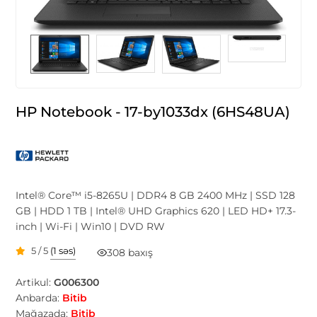
HP Notebook - 17-by1033dx (6HS48UA)
Intel® Core™ i5-8265U | DDR4 8 GB 2400 MHz | SSD 128
GB | HDD 1 TB | Intel® UHD Graphics 620 | LED HD+ 17.3-
inch | Wi-Fi | Win10 | DVD RW
5 / 5
(1 səs)
308 baxış
Artikul:
G006300
Anbarda:
Bitib
Mağazada:
Bitib