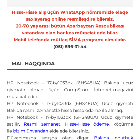
Hissə-Hissə alış üçün WhatsApp nömrəmizlə əlaqə
saxlayaraq online rəsmiləşdirə bilərsiz.
20-70 yaş arası bütün Azərbaycan Respublikası
vətəndaşı olan hər kəs müraciət edə bilər.
Mobil telefonda mütləq SİMA proqramı olmalıdır.
(051) 596-31-44
MAL HAQQINDA
HP Notebook - 17-by1033dx (6HS48UA) Bakıda ucuz
qiymətə almaq üçün CompStore İnternet-maqazini
müraciət edin.
HP Notebook - 17-by1033dx (6HS48UA) Ucuz qiymeti
Bakıda rəsmi zəmanətlə hissə hissə ödəmə ilə almaq.
HP Notebook - 17-by1033dx (6HS48UA) Ucuz qiymətə
satilir,
Rəsmi zəmanət
,
Hissə-Hissə ödəmə
, köçürmə
ilə
bizim ünvandan
əldə edə bilərsiniz.
Dükanımızda satışda olan digər
Bakıda noutbuk