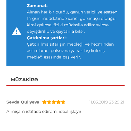
Zəmanət:
Alınan hər bir qurğu, qanun vericiliyə əsasən
14 gün müddətində xarici görünüşü olduğu
kimi qalıbsa, fiziki müdaxilə edilməyibsə,
dəyişdirilib və qaytarıla bilər.
Çatdırılma şərtləri:
Çatdırılma sifarişin məbləği və həcmindən
asılı olaraq, pulsuz və ya razılaşdırılmış
məbləğ əsasında baş verir.
MÜZAKIRƏ
Sevda Quliyeva
11.05.2019 23:29:21
Almışam istifadə edirəm, ideal işləyir