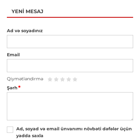
YENI MESAJ
Ad və soyadınız
Email
Qiymətləndirmə
*
Şərh
Ad, soyad və email ünvanımı növbəti dəfələr üçün
yadda saxla