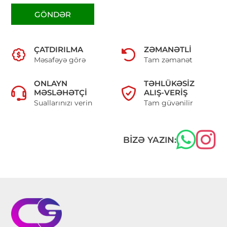
GÖNDƏR
ÇATDIRILMA
ZƏMANƏTLI
Məsafəyə görə
Tam zəmanət
ONLAYN
TƏHLÜKƏSIZ
MƏSLƏHƏTÇI
ALIŞ-VERIŞ
Suallarınızı verin
Tam güvənilir
BIZƏ YAZIN: