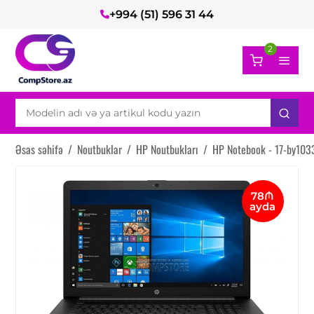
+994 (51) 596 31 44
2
Əsas səhifə
/
Noutbuklar
/
HP Noutbukları
/
HP Notebook - 17-by10
78₼
ayda