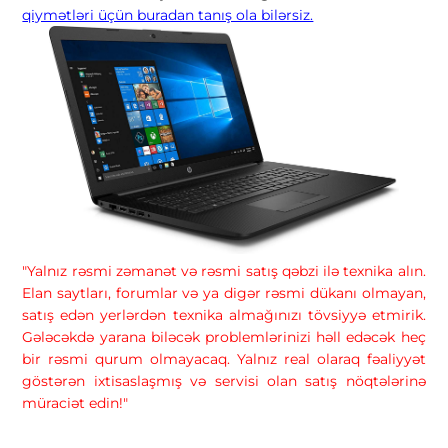
qiymətləri üçün buradan tanış ola bilərsiz.
"Yalnız rəsmi zəmanət və rəsmi satış qəbzi ilə texnika alın.
Elan saytları, forumlar və ya digər rəsmi dükanı olmayan,
satış edən yerlərdən texnika almağınızı tövsiyyə etmirik.
Gələcəkdə yarana biləcək problemlərinizi həll edəcək heç
bir rəsmi qurum olmayacaq. Yalnız real olaraq fəaliyyət
göstərən ixtisaslaşmış və servisi olan satış nöqtələrinə
müraciət edin!"