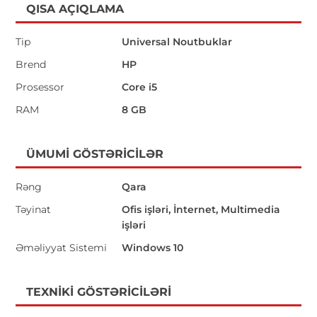
QISA AÇIQLAMA
Tip
Universal Noutbuklar
Brend
HP
Prosessor
Core i5
RAM
8 GB
ÜMUMI GÖSTƏRICILƏR
Rəng
Qara
Təyinat
Ofis işləri, İnternet, Multimedia
işləri
Əməliyyat Sistemi
Windows 10
TEXNIKI GÖSTƏRICILƏRI