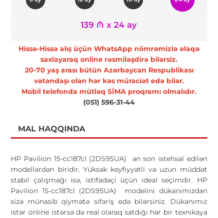
139 ₼ x 24 ay
Hissə-Hissə alış üçün WhatsApp nömrəmizlə əlaqə
saxlayaraq online rəsmiləşdirə bilərsiz.
20-70 yaş arası bütün Azərbaycan Respublikası
vətəndaşı olan hər kəs müraciət edə bilər.
Mobil telefonda mütləq SİMA proqramı olmalıdır.
(051) 596-31-44
MAL HAQQINDA
HP Pavilion 15-cc187cl (2DS95UA) ən son istehsal edilən
modellərdən biridir. Yüksək keyfiyyətli və uzun müddət
stabil çalışmağı isə, istifadəçi üçün ideal seçimdir. HP
Pavilion 15-cc187cl (2DS95UA) modelini dükanımızdan
sizə münasib qiymətə sifariş edə bilərsiniz. Dükanımız
istər online istərsə də real olaraq satdığı hər bir texnikaya