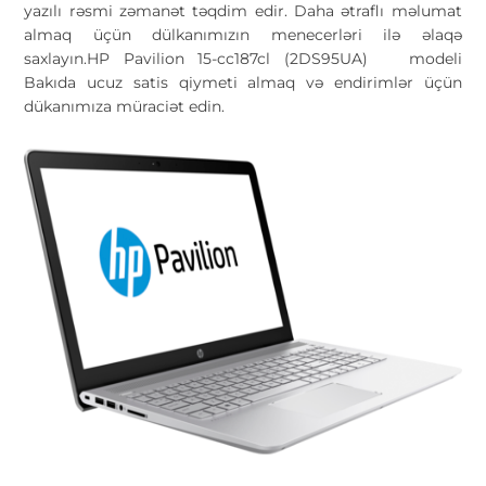
yazılı rəsmi zəmanət təqdim edir. Daha ətraflı məlumat
almaq üçün dülkanımızın menecerləri ilə əlaqə
saxlayın.HP Pavilion 15-cc187cl (2DS95UA) modeli
Bakıda ucuz satis qiymeti almaq və endirimlər üçün
dükanımıza müraciət edin.