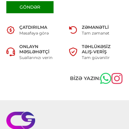
GÖNDƏR
ÇATDIRILMA
ZƏMANƏTLI
Məsafəyə görə
Tam zəmanət
ONLAYN
TƏHLÜKƏSIZ
MƏSLƏHƏTÇI
ALIŞ-VERIŞ
Suallarınızı verin
Tam güvənilir
BIZƏ YAZIN: