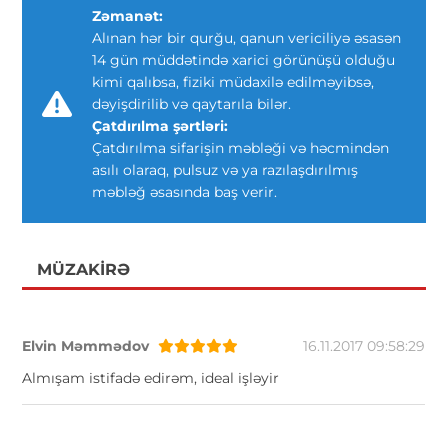
Zəmanət:
Alınan hər bir qurğu, qanun vericiliyə əsasən
14 gün müddətində xarici görünüşü olduğu
kimi qalıbsa, fiziki müdaxilə edilməyibsə,
dəyişdirilib və qaytarıla bilər.
Çatdırılma şərtləri:
Çatdırılma sifarişin məbləği və həcmindən
asılı olaraq, pulsuz və ya razılaşdırılmış
məbləğ əsasında baş verir.
MÜZAKIRƏ
Elvin Məmmədov
16.11.2017 09:58:29
Almışam istifadə edirəm, ideal işləyir