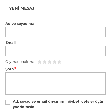
YENI MESAJ
Ad və soyadınız
Email
Qiymətləndirmə
*
Şərh
Ad, soyad və email ünvanımı növbəti dəfələr üçün
yadda saxla