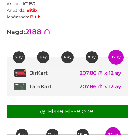
Artikul:
IC1150
Anbarda:
Bitib
Mağazada:
Bitib
2188 ₼
Nağd:
2 ay
3 ay
6 ay
9 ay
12 ay
207.86 ₼ x 12 ay
BirKart
TamKart
207.86 ₼ x 12 ay
HISSƏ-HISSƏ ÖDƏ!
6 ay
12 ay
18 ay
24 ay