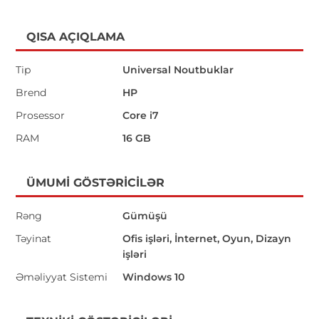
QISA AÇIQLAMA
Tip
Universal Noutbuklar
Brend
HP
Prosessor
Core i7
RAM
16 GB
ÜMUMI GÖSTƏRICILƏR
Rəng
Gümüşü
Təyinat
Ofis işləri, İnternet, Oyun, Dizayn
işləri
Əməliyyat Sistemi
Windows 10