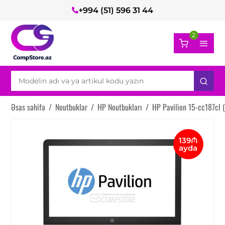
+994 (51) 596 31 44
2
Əsas səhifə
/
Noutbuklar
/
HP Noutbukları
/
HP Pavilion 15-cc187cl
139₼
ayda