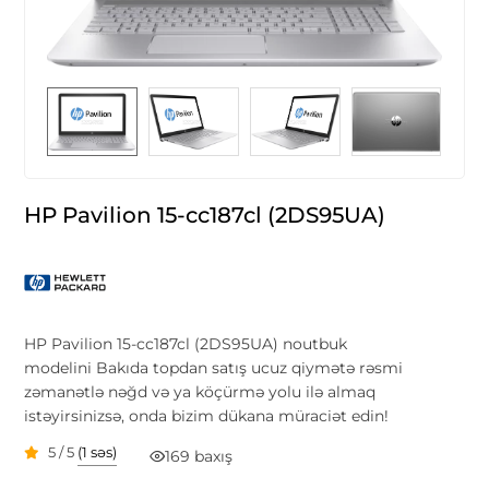
HP Pavilion 15-cc187cl (2DS95UA)
HP Pavilion 15-cc187cl (2DS95UA) noutbuk
modelini Bakıda topdan satış ucuz qiymətə rəsmi
zəmanətlə nəğd və ya köçürmə yolu ilə almaq
istəyirsinizsə, onda bizim dükana müraciət edin!
5 / 5
(1 səs)
169 baxış