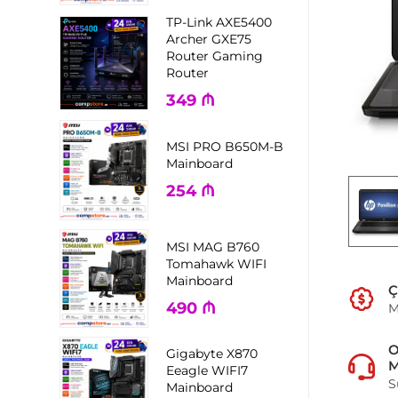
TP-Link AXE5400
Archer GXE75
Router Gaming
Router
349
₼
MSI PRO B650M-B
Mainboard
254
₼
MSI MAG B760
Tomahawk WIFI
Mainboard
Ç
490
₼
M
Gigabyte X870
M
Eeagle WIFI7
S
Mainboard