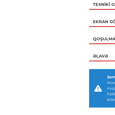
TEXNIKI 
EKRAN GÖ
QOŞULMA
ƏLAVƏ
Zəm
Alın
müdd
fizi
bilər