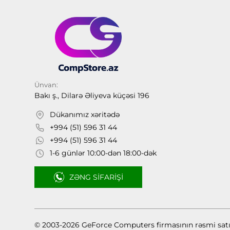
Ünvan:
Bakı ş., Dilarə Əliyeva küçəsi 196
Dükanımız xəritədə
+994 (51) 596 31 44
+994 (51) 596 31 44
1-6 günlər 10:00-dən 18:00-dək
ZƏNG SIFARIŞI
© 2003-2026 GeForce Computers firmasının rəsmi sat