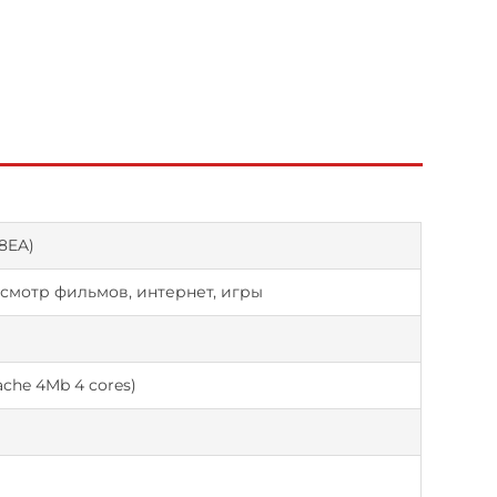
98EA)
смотр фильмов, интернет, игры
che 4Mb 4 cores)