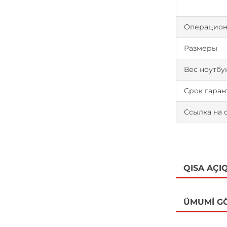
Операцион
Размеры
Вес ноутбу
Срок гаран
Ссылка на 
QISA AÇI
ÜMUMI G