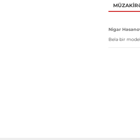
MÜZAKIR
Nigar Həsəno
Belə bir model