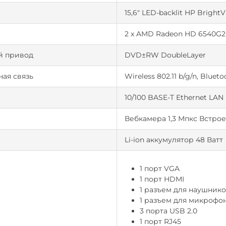
15,6" LED-backlit HP Bright
2 x AMD Radeon HD 6540G2 
й привод
DVD±RW DoubleLayer
ая связь
Wireless 802.11 b/g/n, Bluet
10/100 BASE-T Ethernet LAN
Вебкамера 1,3 Мпкс Встр
Li-ion аккумулятор 48 Ватт
1 порт VGA
1 порт HDMI
1 разъем для наушник
1 разъем для микрофо
3 порта USB 2.0
1 порт RJ45