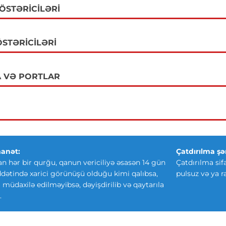
GÖSTƏRICILƏRI
STƏRICILƏRI
 VƏ PORTLAR
anət:
Çatdırılma şər
an hər bir qurğu, qanun vericiliyə əsasən 14 gün
Çatdırılma sif
ətində xarici görünüşü olduğu kimi qalıbsa,
pulsuz və ya r
ki müdaxilə edilməyibsə, dəyişdirilib və qaytarıla
.