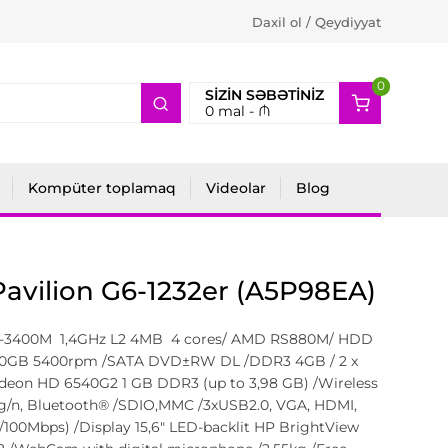
Daxil ol / Qeydiyyat
0
2
SIZIN SƏBƏTINIZ
0
mal -
₼
Kompüter toplamaq
Videolar
Blog
avilion G6-1232er (A5P98EA)
-3400M 1,4GHz L2 4MB 4 cores/ AMD RS880M/ HDD
0GB 5400rpm /SATA DVD±RW DL /DDR3 4GB / 2 x
eon HD 6540G2 1 GB DDR3 (up to 3,98 GB) /Wireless
b/g/n, Bluetooth® /SDIO,MMC /3xUSB2.0, VGA, HDMI,
/100Mbps) /Display 15,6" LED-backlit HP BrightView