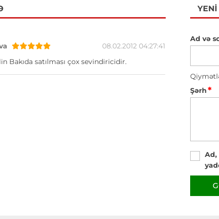
Ə
YENI
Ad və s
va
08.02.2012 04:27:41
in Bakıda satılması çox sevindiricidir.
Qiymətl
*
Şərh
Ad,
yad
G