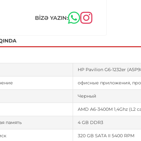
BIZƏ YAZIN:
QINDA
HP Pavilion G6-1232er (A5P
чение
офисные приложения, про
Черный
р
AMD A6-3400M 1,4Ghz (L2 ca
ая память
4 GB DDR3
иск
320 GB SATA II 5400 RPM