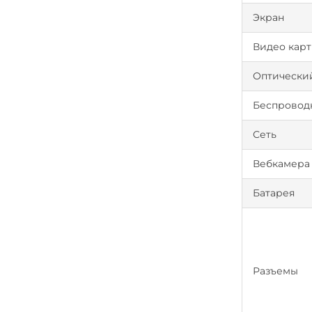
Экран
Видео карт
Оптически
Беспроводн
Сеть
Вебкамера
Батарея
Разъемы