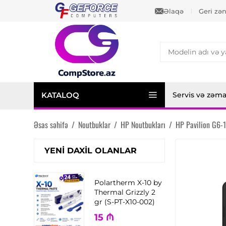
Əlaqə
Geri zə
KATALOQ
Servis və zəm
Əsas səhifə
/
Noutbuklar
/
HP Noutbukları
/
HP Pavilion G6-
YENI DAXIL OLANLAR
Polartherm X-10 by
Thermal Grizzly 2
gr (S-PT-X10-002)
15
₼