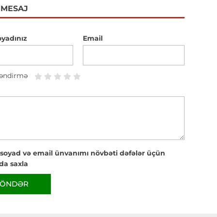
 MESAJ
oyadınız
Email
əndirmə
 soyad və email ünvanımı növbəti dəfələr üçün
da saxla
ÖNDƏR