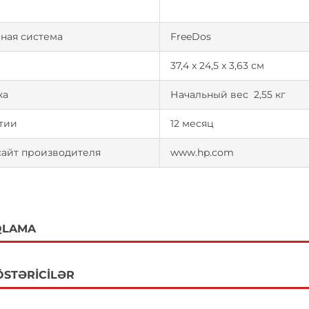
ная система
FreeDos
37,4 x 24,5 x 3,63 см
ка
Начальный вес 2,55 кг
тии
12 месяц
сайт производителя
www.hp.com
QLAMA
ÖSTƏRICILƏR