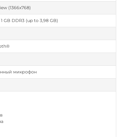
View (1366x768)
1 GB DDR3 (up to 3,98 GB)
ooth®
оенный микрофон
ов
на