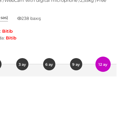
8 /WebCam with digital microphone /2,55kg /Free
1 səs)
238 baxış
:
Bitib
a:
Bitib
3 ay
6 ay
9 ay
12 ay