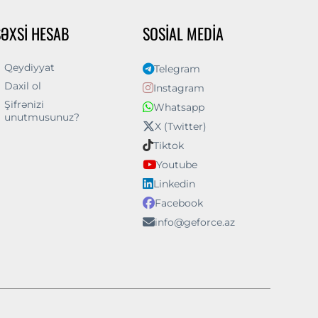
ŞƏXSI HESAB
SOSIAL MEDIA
Qeydiyyat
Telegram
Daxil ol
Instagram
Şifrənizi
Whatsapp
unutmusunuz?
X (Twitter)
Tiktok
Youtube
Linkedin
Facebook
info@geforce.az