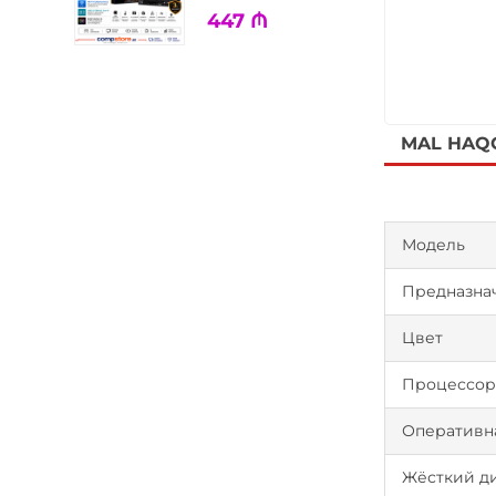
447
₼
MAL HAQ
Модель
Предназна
Цвет
Процессо
Оперативн
Жёсткий д