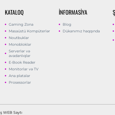
KATALOQ
İNFORMASIYA
Gaming Zona
Blog
Masaüstü Kompüterlər
Dükanımız haqqında
Noutbuklar
Monobloklar
Serverlər və
avadanlıqlar
E-Book Reader
Monitorlar və TV
Ana platalar
Prosessorlar
ış WEB Saytı