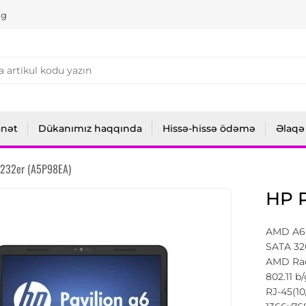
ng
anət
Dükanımız haqqında
Hissə-hissə ödəmə
Əlaqə
1232er (A5P98EA)
HP P
AMD A6
SATA 32
AMD Rad
802.11 
RJ-45(10