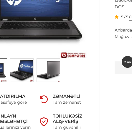
1366x76
DOS
5 / 5
(
Anbarda
Mağazad
2 ay
ATDIRILMA
ZƏMANƏTLI
əsafəyə görə
Tam zəmanət
ONLAYN
TƏHLÜKƏSIZ
ƏSLƏHƏTÇI
ALIŞ-VERIŞ
uallarınızı verin
Tam güvənilir