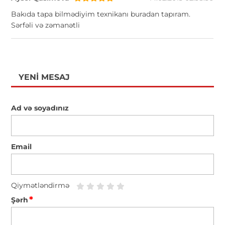
Bakıda tapa bilmədiyim texnikanı buradan tapıram.
Sərfəli və zəmanətli
YENI MESAJ
Ad və soyadınız
Email
Qiymətləndirmə
*
Şərh