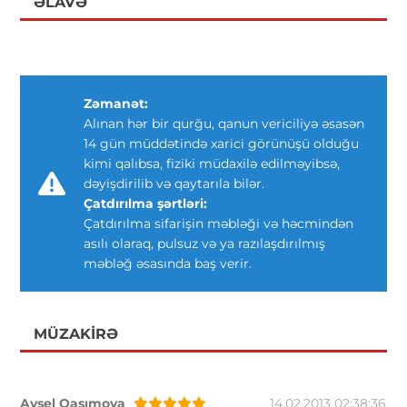
ƏLAVƏ
Zəmanət:
Alınan hər bir qurğu, qanun vericiliyə əsasən
14 gün müddətində xarici görünüşü olduğu
kimi qalıbsa, fiziki müdaxilə edilməyibsə,
dəyişdirilib və qaytarıla bilər.
Çatdırılma şərtləri:
Çatdırılma sifarişin məbləği və həcmindən
asılı olaraq, pulsuz və ya razılaşdırılmış
məbləğ əsasında baş verir.
MÜZAKIRƏ
Aysel Qasımova
14.02.2013 02:38:36