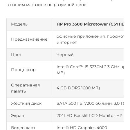
в нашим магазине
по
разумной цене
Модель
HP
Pro
3500
Microtower
(C5Y11EA)
офисные приложения, просмотр 
Предназначение
интернет
Цвет
Черный
Intel® Core™ i5-3230M 2.3 GHz up 3
Процессор
MB)
Оперативная
4 GB DDR3 1600 МГц
память
Жёсткий диск
SATA 500 ГБ, 7200 об./мин, 3,0 Гб/с
Экран
20" LED Backlit LCD Monitor HP W
Видео карт
Intel® HD Graphics 4000