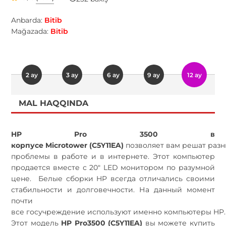
Anbarda:
Bitib
Mağazada:
Bitib
2 ay
3 ay
6 ay
9 ay
12 ay
MAL HAQQINDA
HP
Pro
3500 в
корпусе
Microtower
(
C5Y11EA
)
позволяет вам решат раз
проблемы в работе и в интернете. Этот компьютер
продается вместе с 20"
LED
монитором по разумной
цене. Белые сборки
HP
всегда отличались своими
стабильности и долговечности. На данный момент
почти
все госучреждение используют именно компьютеры
HP
.
Этот модель
HP
Pro
3500 (
C5Y11EA
)
вы можете купить