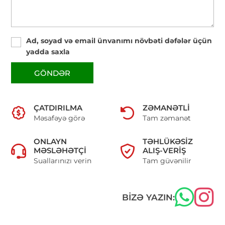
Ad, soyad və email ünvanımı növbəti dəfələr üçün
yadda saxla
GÖNDƏR
ÇATDIRILMA
ZƏMANƏTLI
Məsafəyə görə
Tam zəmanət
ONLAYN
TƏHLÜKƏSIZ
MƏSLƏHƏTÇI
ALIŞ-VERIŞ
Suallarınızı verin
Tam güvənilir
BIZƏ YAZIN: