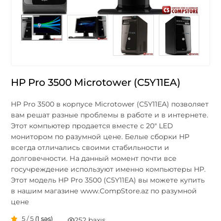
HP Pro 3500 Microtower (C5Y11EA)
HP Pro 3500 в корпусе Microtower (C5Y11EA) позволяет
вам решат разные проблемы в работе и в интернете.
Этот компьютер продается вместе с 20" LED
монитором по разумной цене. Белые сборки HP
всегда отличались своими стабильности и
долговечности. На данный момент почти все
госучреждение используют именно компьютеры HP.
Этот модель HP Pro 3500 (C5Y11EA) вы можете купить
в нашим магазине www.CompStore.az по разумной
цене
5 / 5
(1 səs)
252 baxış