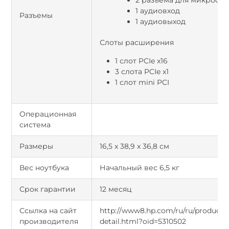
2 разъема для микрофо
1 аудиовход
Разъемы
1 аудиовыход
Слоты расширения
1 слот PCIe x16
3 слота PCIe x1
1 слот mini PCI
Операционная
система
Размеры
16,5 x 38,9 x 36,8 см
Вес ноутбука
Начальный вес 6,5 кг
Срок гарантии
12 месяц
Ссылка на сайт
http://www8.hp.com/ru/ru/products
производителя
detail.html?oid=5310502