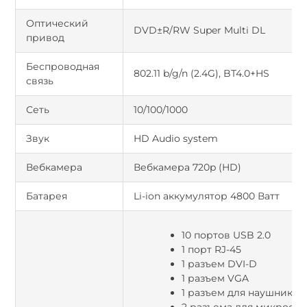
Оптический
DVD±R/RW Super Multi DL
привод
Беспроводная
802.11 b/g/n (2.4G), BT4.0+HS
связь
Сеть
10/100/1000
Звук
HD Audio system
Вебкамера
Вебкамера 720p (HD)
Батарея
Li-ion аккумулятор 4800 Ватт
10 портов USB 2.0
1 порт RJ-45
1 разъем DVI-D
1 разъем VGA
1 разъем для наушников