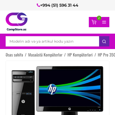
+994 (51) 596 31 44
2
Əsas səhifə
/
Masaüstü Kompüterlər
/
HP Kompüterləri
/
HP Pro 350