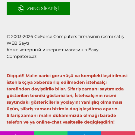
ZƏNG SIFARIŞI
© 2003-2026 GeForce Computers firmasının rəsmi satış
WEB Saytı
Компьютерный интернет-магазин в Баку
CompStore.az
Diqqət!! Malın xarici gorunüşü və komplektləşdirilməsi
istehlakçıya xəbərdarlıq edilmədən istehsalçı
tərəfindən dəyişdirilə bilər. Sifariş zamanı saytımızda
göstərilən texniki göstəriciləri, İstehsalçının rəsmi
saytındakı göstəricilərlə yoxlayın! Yanlışlıq olmaması
üçün, sifariş zamanı bizimlə dəqiqləşdirmə aparın.
Sifariş zamanı malın dükanımızda olmağı barədə
telefon və ya online-chat vasitəsilə dəqiqləşdirin!