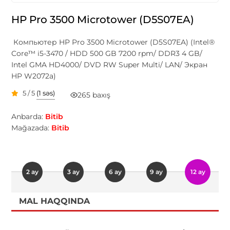
HP Pro 3500 Microtower (D5S07EA)
Компьютер HP Pro 3500 Microtower (D5S07EA) (Intel®
Core™ i5-3470 / HDD 500 GB 7200 rpm/ DDR3 4 GB/
Intel GMA HD4000/ DVD RW Super Multi/ LAN/ Экран
HP W2072a)
5 / 5
(1 səs)
265 baxış
Anbarda:
Bitib
Mağazada:
Bitib
2 ay
3 ay
6 ay
9 ay
12 ay
MAL HAQQINDA