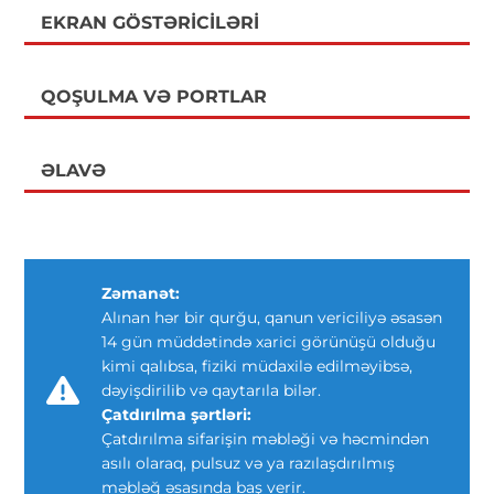
EKRAN GÖSTƏRICILƏRI
QOŞULMA VƏ PORTLAR
ƏLAVƏ
Zəmanət:
Alınan hər bir qurğu, qanun vericiliyə əsasən
14 gün müddətində xarici görünüşü olduğu
kimi qalıbsa, fiziki müdaxilə edilməyibsə,
dəyişdirilib və qaytarıla bilər.
Çatdırılma şərtləri:
Çatdırılma sifarişin məbləği və həcmindən
asılı olaraq, pulsuz və ya razılaşdırılmış
məbləğ əsasında baş verir.