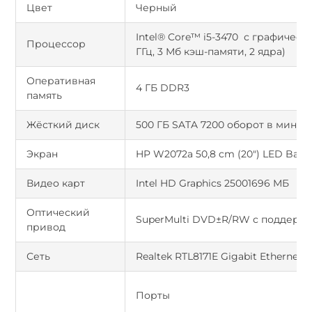
Цвет
Черный
Intel® Core™ i5-3470 с графическо
Процессор
ГГц, 3 Мб кэш-памяти, 2 ядра)
Оперативная
4 ГБ DDR3
память
Жёсткий диск
500 ГБ SATA 7200 оборот в минут
Экран
HP W2072a 50,8 cm (20") LED Backl
Видео карт
Intel HD Graphics 25001696 МБ
Оптический
SuperMulti DVD±R/RW с поддерж
привод
Сеть
Realtek RTL8171E Gigabit Ethernet C
Порты