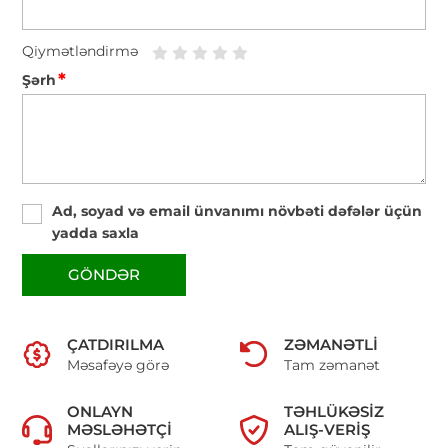
Qiymətləndirmə
*
Şərh
Ad, soyad və email ünvanımı növbəti dəfələr üçün
yadda saxla
GÖNDƏR
ÇATDIRILMA
ZƏMANƏTLI
Məsafəyə görə
Tam zəmanət
ONLAYN
TƏHLÜKƏSIZ
MƏSLƏHƏTÇI
ALIŞ-VERIŞ