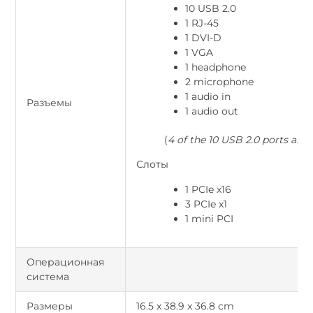
10 USB 2.0
1 RJ-45
1 DVI-D
1 VGA
1 headphone
2 microphone
1 audio in
Разъемы
1 audio out
(
4 of the 10 USB 2.0 ports are 
Слоты
1 PCIe x16
3 PCIe x1
1 mini PCI
Операционная
система
Размеры
16.5 x 38.9 x 36.8 cm