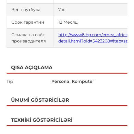
Вес ноутбука
7 кг
Срок гарантии
12 Месяц
Ссылка на сайт
http://www8.hp.com/emea_africa/en
производителя
detail.html?oid=5423208#!tab=spec
QISA AÇIQLAMA
Tip
Personal Kompüter
ÜMUMI GÖSTƏRICILƏR
TEXNIKI GÖSTƏRICILƏRI