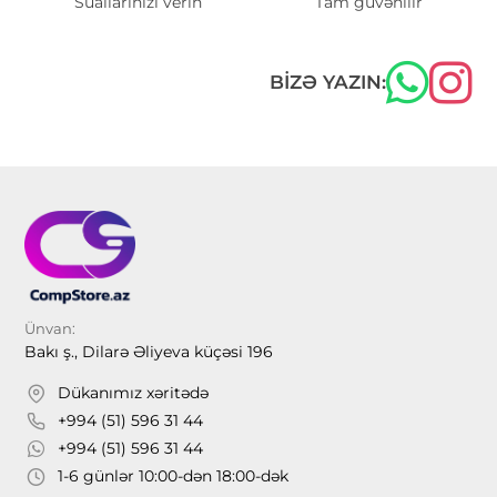
Suallarınızı verin
Tam güvənilir
BIZƏ YAZIN:
Ünvan:
Bakı ş., Dilarə Əliyeva küçəsi 196
Dükanımız xəritədə
+994 (51) 596 31 44
+994 (51) 596 31 44
1-6 günlər 10:00-dən 18:00-dək