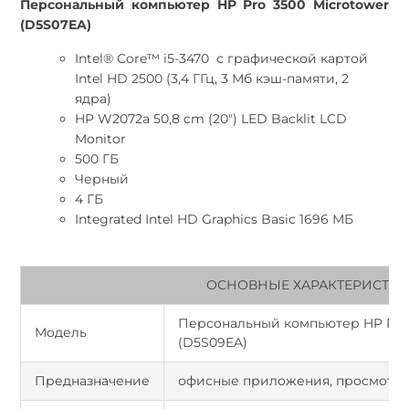
Персональный компьютер HP Pro 3500 Microtower
(D5S07EA)
Intel® Core™ i5-3470 с графической картой
Intel HD 2500 (3,4 ГГц, 3 Мб кэш-памяти, 2
ядра)
HP W2072a 50,8 cm (20") LED Backlit LCD
Monitor
500 ГБ
Черный
4 ГБ
Integrated Intel HD Graphics Basic 1696 МБ
ОСНОВНЫЕ ХАРАКТЕРИСТИ
Персональный компьютер HP Pro 
Модель
(D5S09EA)
Предназначение
офисные приложения, просмотр 