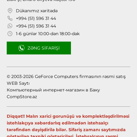
Dükanımız xəritədə
+994 (51) 596 31 44
+994 (51) 596 31 44
1-6 günlər 10:00-dən 18:00-dək
ZƏNG SIFARIŞI
© 2003-2026 GeForce Computers firmasının rəsmi satış
WEB Saytı
Компьютерный интернет-магазин в Баку
CompStore.az
Diqqət!! Malın xarici gorunüşü və komplektləşdirilməsi
istehlakçıya xəbərdarlıq edilmədən istehsalçı
tərəfindən dəyişdirilə bilər. Sifariş zamanı saytımızda
göstərilən texniki göstəriciləri, İstehsalçının rəsmi