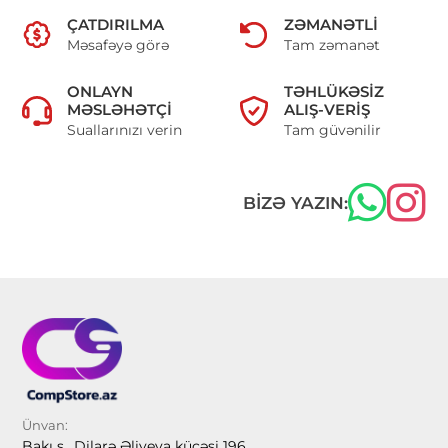
ÇATDIRILMA
ZƏMANƏTLI
Məsafəyə görə
Tam zəmanət
ONLAYN
TƏHLÜKƏSIZ
MƏSLƏHƏTÇI
ALIŞ-VERIŞ
Suallarınızı verin
Tam güvənilir
BIZƏ YAZIN:
Ünvan:
Bakı ş., Dilarə Əliyeva küçəsi 196