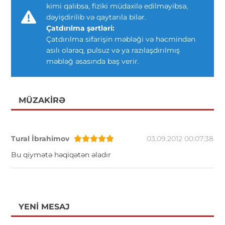
kimi qalıbsa, fiziki müdaxilə edilməyibsə,
dəyişdirilib və qaytarıla bilər.
Çatdırılma şərtləri:
Çatdırılma sifarişin məbləği və həcmindən
asılı olaraq, pulsuz və ya razılaşdırılmış
məbləğ əsasında baş verir.
MÜZAKIRƏ
Tural İbrahimov
03.09.2012 00:07:38
Bu qiymətə həqiqətən əladır
YENI MESAJ