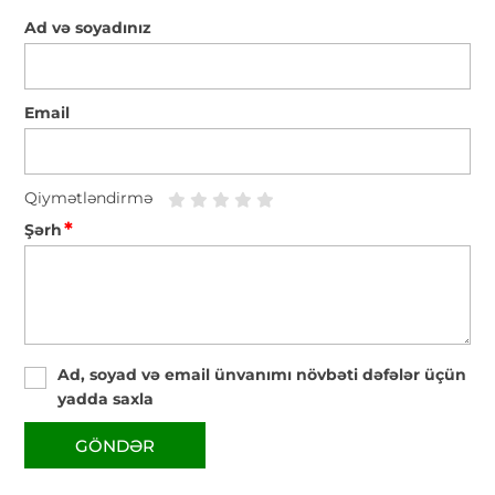
Ad və soyadınız
Email
Qiymətləndirmə
*
Şərh
Ad, soyad və email ünvanımı növbəti dəfələr üçün
yadda saxla
GÖNDƏR