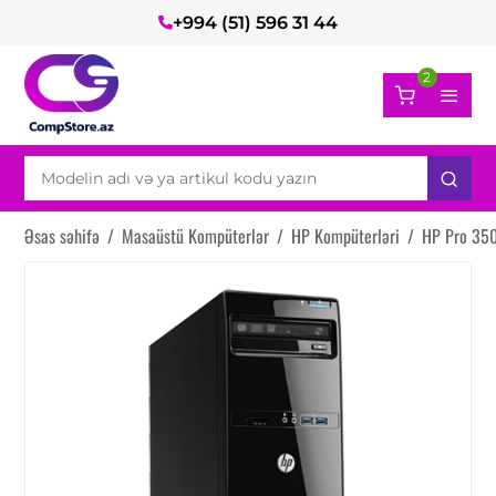
+994 (51) 596 31 44
2
Əsas səhifə
/
Masaüstü Kompüterlər
/
HP Kompüterləri
/
HP Pro 350