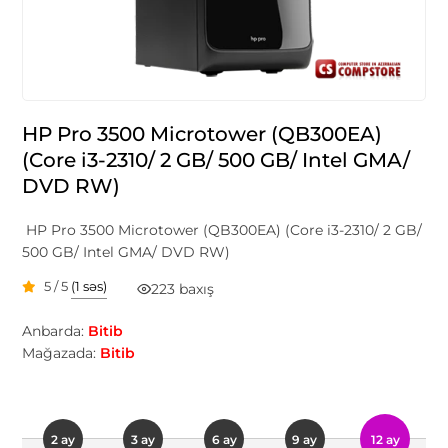
HP Pro 3500 Microtower (QB300EA)
(Core i3-2310/ 2 GB/ 500 GB/ Intel GMA/
DVD RW)
HP Pro 3500 Microtower (QB300EA) (Core i3-2310/ 2 GB/
500 GB/ Intel GMA/ DVD RW)
5 / 5
(1 səs)
223 baxış
Anbarda:
Bitib
Mağazada:
Bitib
2 ay
3 ay
6 ay
9 ay
12 ay