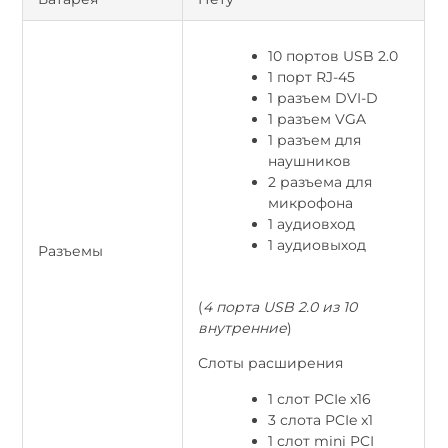
10 портов USB 2.0
1 порт RJ-45
1 разъем DVI-D
1 разъем VGA
1 разъем для
наушников
2 разъема для
микрофона
1 аудиовход
1 аудиовыход
Разъемы
(
4 порта USB 2.0 из 10
внутренние
)
Слоты расширения
1 слот PCIe x16
3 слота PCIe x1
1 слот mini PCI