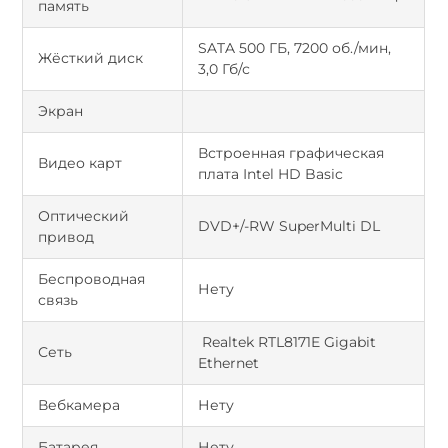
память
SATA 500 ГБ, 7200 об./мин,
Жёсткий диск
3,0 Гб/с
Экран
Встроенная графическая
Видео карт
плата Intel HD Basic
Оптический
DVD+/-RW SuperMulti DL
привод
Беспроводная
Нету
связь
Realtek RTL8171E Gigabit
Сеть
Ethernet
Вебкамера
Нету
Батарея
Нету