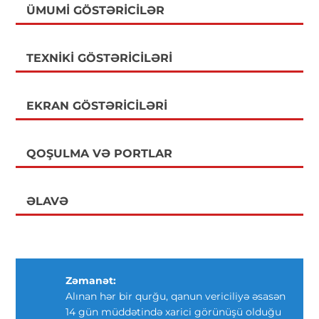
ÜMUMI GÖSTƏRICILƏR
TEXNIKI GÖSTƏRICILƏRI
EKRAN GÖSTƏRICILƏRI
QOŞULMA VƏ PORTLAR
ƏLAVƏ
Zəmanət:
Alınan hər bir qurğu, qanun vericiliyə əsasən
14 gün müddətində xarici görünüşü olduğu