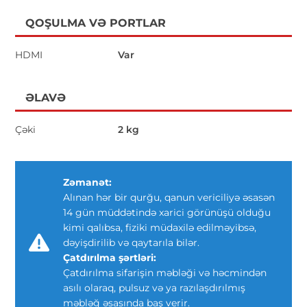
QOŞULMA VƏ PORTLAR
HDMI
Var
ƏLAVƏ
Çəki
2 kg
Zəmanət:
Alınan hər bir qurğu, qanun vericiliyə əsasən
14 gün müddətində xarici görünüşü olduğu
kimi qalıbsa, fiziki müdaxilə edilməyibsə,
dəyişdirilib və qaytarıla bilər.
Çatdırılma şərtləri:
Çatdırılma sifarişin məbləği və həcmindən
asılı olaraq, pulsuz və ya razılaşdırılmış
məbləğ əsasında baş verir.