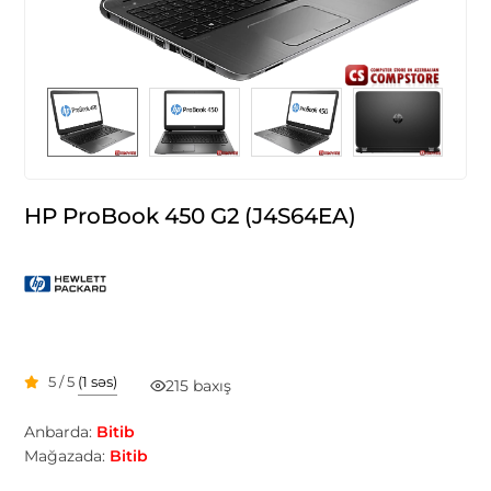
HP ProBook 450 G2 (J4S64EA)
5 / 5
(1 səs)
215 baxış
Anbarda:
Bitib
Mağazada:
Bitib