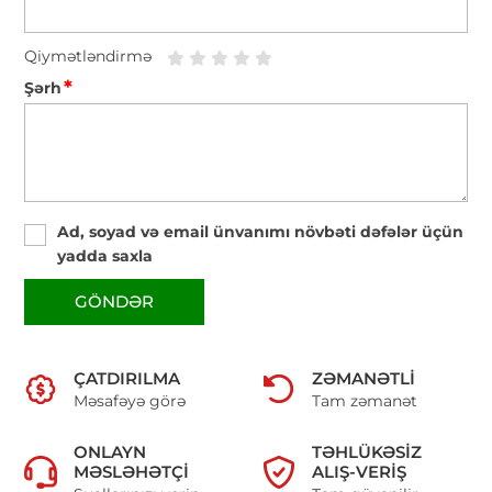
Qiymətləndirmə
*
Şərh
Ad, soyad və email ünvanımı növbəti dəfələr üçün
yadda saxla
GÖNDƏR
ÇATDIRILMA
ZƏMANƏTLI
Məsafəyə görə
Tam zəmanət
ONLAYN
TƏHLÜKƏSIZ
MƏSLƏHƏTÇI
ALIŞ-VERIŞ