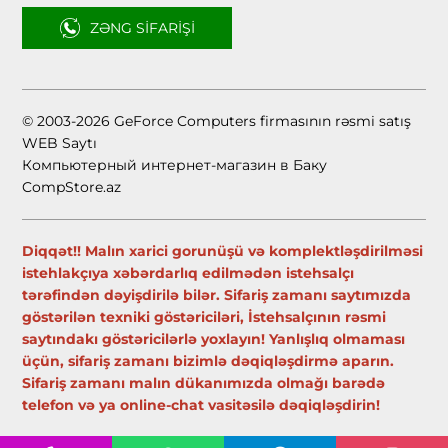
ZƏNG SIFARIŞI
© 2003-2026 GeForce Computers firmasının rəsmi satış
WEB Saytı
Компьютерный интернет-магазин в Баку
CompStore.az
Diqqət!! Malın xarici gorunüşü və komplektləşdirilməsi
istehlakçıya xəbərdarlıq edilmədən istehsalçı
tərəfindən dəyişdirilə bilər. Sifariş zamanı saytımızda
göstərilən texniki göstəriciləri, İstehsalçının rəsmi
saytındakı göstəricilərlə yoxlayın! Yanlışlıq olmaması
üçün, sifariş zamanı bizimlə dəqiqləşdirmə aparın.
Sifariş zamanı malın dükanımızda olmağı barədə
telefon və ya online-chat vasitəsilə dəqiqləşdirin!