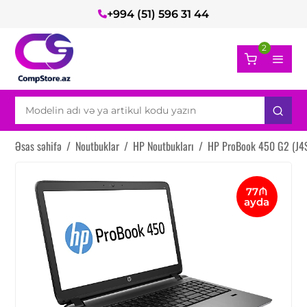
+994 (51) 596 31 44
2
Əsas səhifə
/
Noutbuklar
/
HP Noutbukları
/
HP ProBook 450 G2 (J4
77₼
ayda