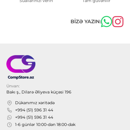
Suallarınızı verin
Tam güvənilir
BIZƏ YAZIN:
Ünvan:
Bakı ş., Dilarə Əliyeva küçəsi 196
Dükanımız xəritədə
+994 (51) 596 31 44
+994 (51) 596 31 44
1-6 günlər 10:00-dən 18:00-dək