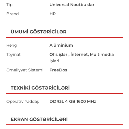
Tip
Universal Noutbuklar
Brend
HP
ÜMUMI GÖSTƏRICILƏR
Rəng
Alüminium
Təyinat
Ofis işləri, İnternet, Multimedia
işləri
Əməliyyat Sistemi
FreeDos
TEXNIKI GÖSTƏRICILƏRI
Operativ Yaddaş
DDR3L 4 GB 1600 MHz
EKRAN GÖSTƏRICILƏRI