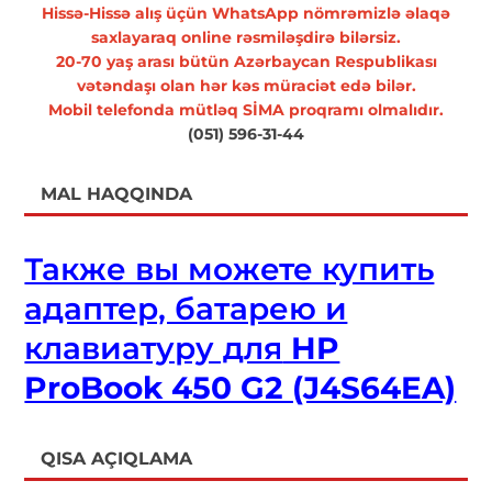
Hissə-Hissə alış üçün WhatsApp nömrəmizlə əlaqə
saxlayaraq online rəsmiləşdirə bilərsiz.
20-70 yaş arası bütün Azərbaycan Respublikası
vətəndaşı olan hər kəs müraciət edə bilər.
Mobil telefonda mütləq SİMA proqramı olmalıdır.
(051) 596-31-44
MAL HAQQINDA
Также вы можете купить
адаптер, батарею и
клавиатуру для
HP
ProBook 450 G2 (J4S64EA)
QISA AÇIQLAMA