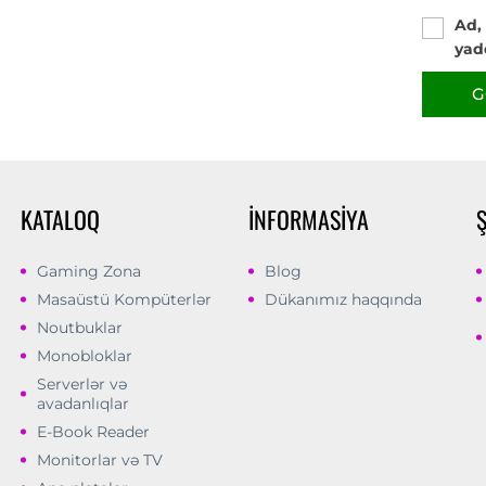
Ad,
yad
G
KATALOQ
İNFORMASIYA
Gaming Zona
Blog
Masaüstü Kompüterlər
Dükanımız haqqında
Noutbuklar
Monobloklar
Serverlər və
avadanlıqlar
E-Book Reader
Monitorlar və TV