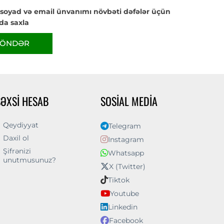
 soyad və email ünvanımı növbəti dəfələr üçün
da saxla
ÖNDƏR
ŞƏXSI HESAB
SOSIAL MEDIA
Qeydiyyat
Telegram
Daxil ol
Instagram
Şifrənizi
Whatsapp
unutmusunuz?
X (Twitter)
Tiktok
Youtube
Linkedin
Facebook