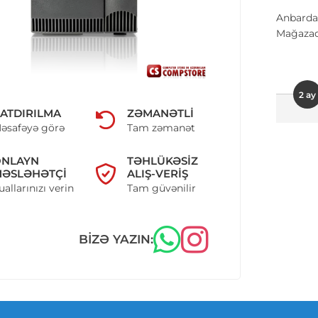
Anbarda
Mağazad
2 ay
ATDIRILMA
ZƏMANƏTLI
əsafəyə görə
Tam zəmanət
ONLAYN
TƏHLÜKƏSIZ
ƏSLƏHƏTÇI
ALIŞ-VERIŞ
uallarınızı verin
Tam güvənilir
BIZƏ YAZIN: