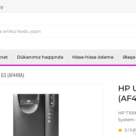
ng
anət
Dükanımız haqqında
Hissə-hissə ödəmə
Əlaqə
 G3 (AF449A)
HP 
(AF
HP T1000
System 
5 / 5
(