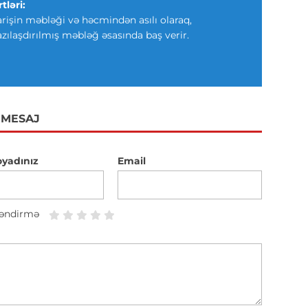
tləri:
arişin məbləği və həcmindən asılı olaraq,
azılaşdırılmış məbləğ əsasında baş verir.
 MESAJ
oyadınız
Email
əndirmə