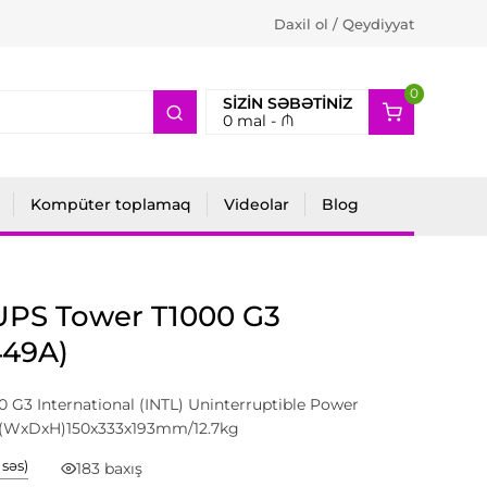
Daxil ol / Qeydiyyat
0
2
SIZIN SƏBƏTINIZ
0
mal -
₼
Kompüter toplamaq
Videolar
Blog
UPS Tower T1000 G3
449A)
 G3 International (INTL) Uninterruptible Power
(WxDxH)150x333x193mm/12.7kg
1 səs)
183 baxış