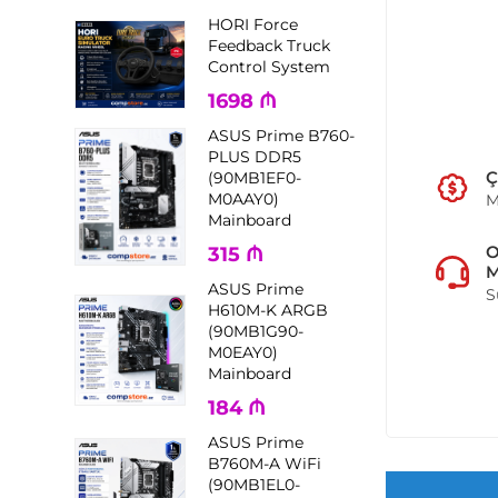
HORI Force
Feedback Truck
Control System
1698
₼
ASUS Prime B760-
PLUS DDR5
Ç
(90MB1EF0-
M0AAY0)
M
Mainboard
315
₼
M
ASUS Prime
S
H610M-K ARGB
(90MB1G90-
M0EAY0)
Mainboard
184
₼
ASUS Prime
B760M-A WiFi
(90MB1EL0-