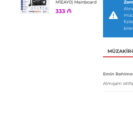
Zəm
M1EAY0) Mainboard
Alın
333
₼
müdd
fizi
bilər
MÜZAKIR
Emin Rəhimo
Almışam istifa