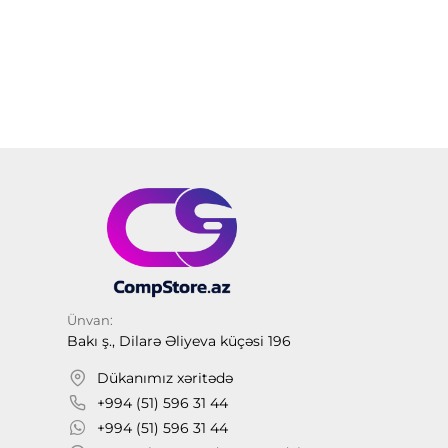
Ünvan:
Bakı ş., Dilarə Əliyeva küçəsi 196
Dükanımız xəritədə
+994 (51) 596 31 44
+994 (51) 596 31 44