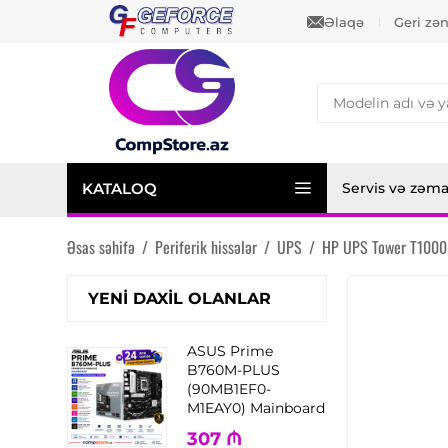
Əlaqə
Geri zə
KATALOQ
Servis və zəm
Əsas səhifə
/
Periferik hissələr
/
UPS
/
HP UPS Tower T1000
YENI DAXIL OLANLAR
ASUS Prime
B760M-PLUS
(90MB1EF0-
M1EAY0) Mainboard
307
₼