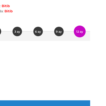
:
Bitib
a:
Bitib
3 ay
6 ay
9 ay
12 ay