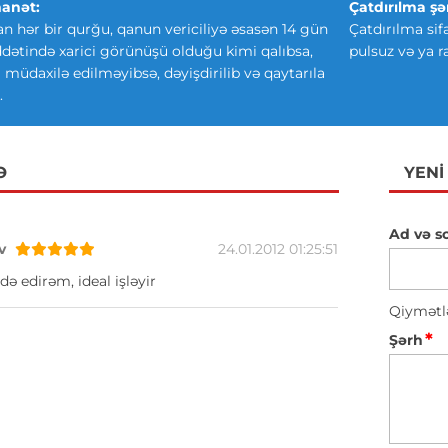
anət:
Çatdırılma şər
an hər bir qurğu, qanun vericiliyə əsasən 14 gün
Çatdırılma sif
ətində xarici görünüşü olduğu kimi qalıbsa,
pulsuz və ya r
ki müdaxilə edilməyibsə, dəyişdirilib və qaytarıla
.
Ə
YENI
Ad və s
v
24.01.2012 01:25:51
də edirəm, ideal işləyir
Qiymətl
*
Şərh