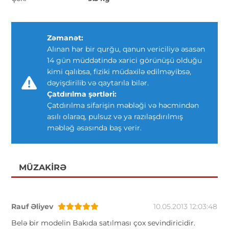
Zəmanət:
Alınan hər bir qurğu, qanun vericiliyə əsasən
14 gün müddətində xarici görünüşü olduğu
kimi qalıbsa, fiziki müdaxilə edilməyibsə,
dəyişdirilib və qaytarıla bilər.
Çatdırılma şərtləri:
Çatdırılma sifarişin məbləği və həcmindən
asılı olaraq, pulsuz və ya razılaşdırılmış
məbləğ əsasında baş verir.
MÜZAKIRƏ
Rauf Əliyev
10.05.2013 12:03:48
Belə bir modelin Bakıda satılması çox sevindiricidir.