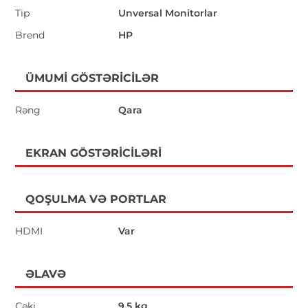
Tip
Unversal Monitorlar
Brend
HP
ÜMUMI GÖSTƏRICILƏR
Rəng
Qara
EKRAN GÖSTƏRICILƏRI
QOŞULMA VƏ PORTLAR
HDMI
Var
ƏLAVƏ
Çəki
9.5 kg