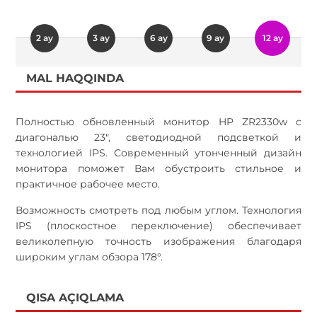
2 ay
3 ay
6 ay
9 ay
12 ay
MAL HAQQINDA
Полностью обновленный монитор HP ZR2330w с
диагональю 23", светодиодной подсветкой и
технологией IPS. Современный утонченный дизайн
монитора поможет Вам обустроить стильное и
практичное рабочее место.
Возможность смотреть под любым углом. Технология
IPS (плоскостное переключение) обеспечивает
великолепную точность изображения благодаря
широким углам обзора 178°.
QISA AÇIQLAMA