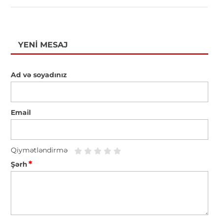
YENI MESAJ
Ad və soyadınız
Email
Qiymətləndirmə
*
Şərh