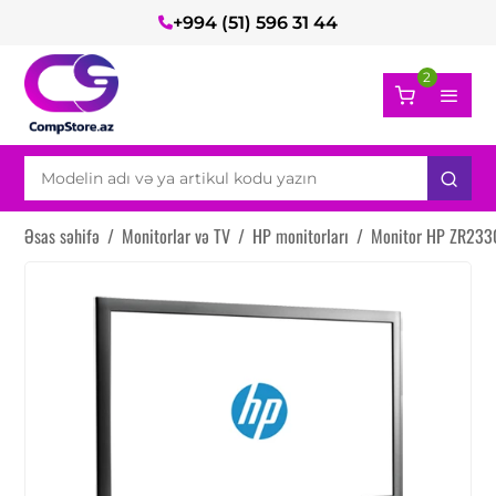
+994 (51) 596 31 44
2
Əsas səhifə
/
Monitorlar və TV
/
HP monitorları
/
Monitor HP ZR233