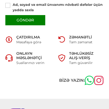
Ad, soyad və email ünvanımı növbəti dəfələr üçün
yadda saxla
GÖNDƏR
ÇATDIRILMA
ZƏMANƏTLI
Məsafəyə görə
Tam zəmanət
ONLAYN
TƏHLÜKƏSIZ
MƏSLƏHƏTÇI
ALIŞ-VERIŞ
Suallarınızı verin
Tam güvənilir
BIZƏ YAZIN: