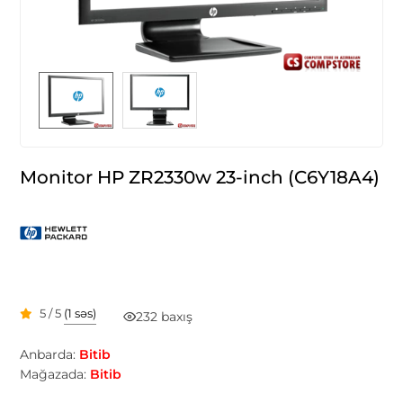
Monitor HP ZR2330w 23-inch (C6Y18A4)
5 / 5
(1 səs)
232 baxış
Anbarda:
Bitib
Mağazada:
Bitib